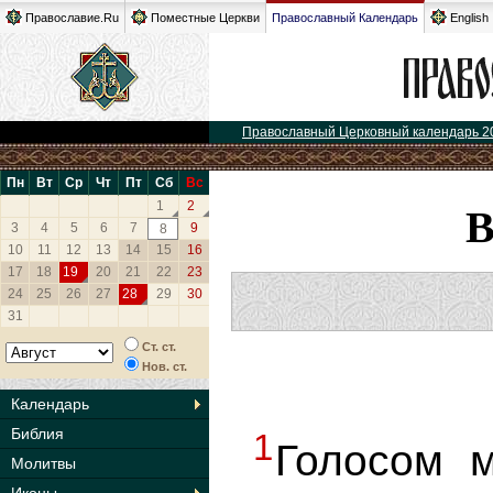
Православие.Ru
Поместные Церкви
Православный Календарь
English
Православный Церковный календарь 2
Пн
Вт
Ср
Чт
Пт
Сб
Вс
1
2
3
4
5
6
7
9
8
10
11
12
13
14
15
16
17
18
19
20
21
22
23
24
25
26
27
28
29
30
31
Ст. ст.
Нов. ст.
Календарь
Библия
1
Голосом м
Молитвы