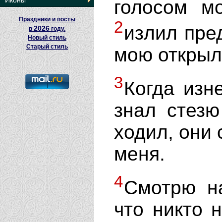
Иконы
голосом м
Праздники и посты
2
излил пре
2026
в
году.
Новый стиль
Старый стиль
мою открыл
3
Когда изн
знал стезю
ходил, они 
меня.
4
Смотрю на
что никто 