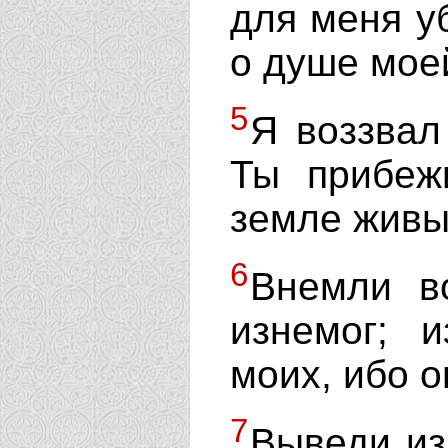
для меня у
о душе мое
5
Я воззвал 
Ты прибеж
земле живы
6
Внемли в
изнемог; 
моих, ибо о
7
Выведи из