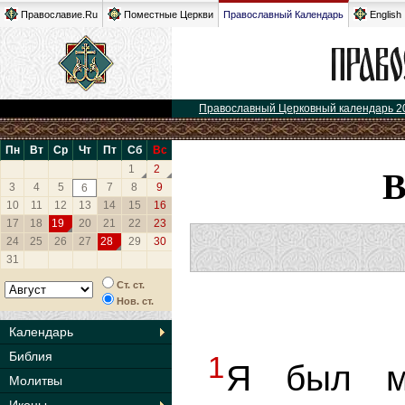
Православие.Ru
Поместные Церкви
Православный Календарь
English
Православный Церковный календарь 2
Пн
Вт
Ср
Чт
Пт
Сб
Вс
1
2
3
4
5
7
8
9
6
10
11
12
13
14
15
16
17
18
19
20
21
22
23
24
25
26
27
28
29
30
31
Ст. ст.
Нов. ст.
Календарь
Библия
1
Я был м
Молитвы