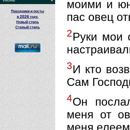
Иконы
моими и юн
Праздники и посты
пас овец от
2026
в
году.
Новый стиль
Старый стиль
2
Руки мои 
настраивал
3
И кто воз
Сам Господ
4
Он посла
меня от ов
меня елеем