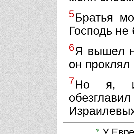
5
Братья мо
Господь не 
6
Я вышел н
он проклял
7
Но я, и
обезглав
Израилевых
*
У Евре