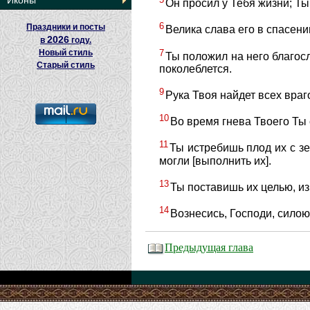
Иконы
Он просил у Тебя жизни; Ты
6
Праздники и посты
Велика слава его в спасени
2026
в
году.
7
Новый стиль
Ты положил на него благос
Старый стиль
поколеблется.
9
Рука Твоя найдет всех враг
10
Во время гнева Твоего Ты с
11
Ты истребишь плод их с зе
могли [выполнить их].
13
Ты поставишь их целью, из
14
Вознесись, Господи, сило
Предыдущая глава