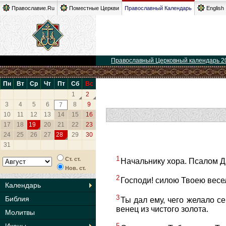
Православие.Ru
Поместные Церкви
Православный Календарь
English
Православный Церковный календарь 2
Пн
Вт
Ср
Чт
Пт
Сб
Вс
1
2
3
4
5
6
8
9
7
10
11
12
13
14
15
16
17
18
19
20
21
22
23
24
25
26
27
28
29
30
31
1
Ст. ст.
Начальнику хора. Псалом Д
Нов. ст.
2
Господи! силою Твоею весе
Календарь
3
Библия
Ты дал ему, чего желало се
венец из чистого золота.
Молитвы
5