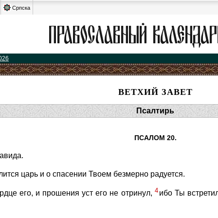
Српска
026
ВЕТХИЙ ЗАВЕТ
Псалтирь
ПСАЛОМ 20.
авида.
лится царь и о спасении Твоем безмерно радуется.
4
рдце его, и прошения уст его не отринул,
ибо Ты встретил