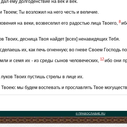
 дал ему долгоденствие на век и век.
и Твоем; Ты возложил на него честь и величие.
8
ловения на веки, возвеселил его радостью лица Твоего,
иб
ов Твоих, десница Твоя найдет [всех] ненавидящих Тебя.
делаешь их, как печь огненную; во гневе Своем Господь пог
12
мли и семя их - из среды сынов человеческих,
ибо они п
 луков Твоих пустишь стрелы в лице их.
ю Твоею: мы будем воспевать и прославлять Твое могуществ
© ПРАВОСЛАВИЕ.RU