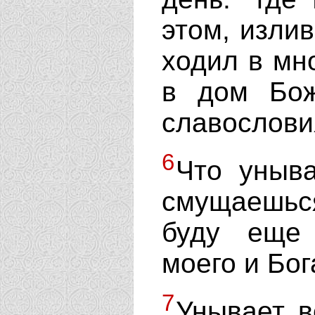
этом, изли
ходил в мн
в дом Бож
славослови
6
Что уныв
смущаешьс
буду еще 
моего и Бог
7
Унывает в