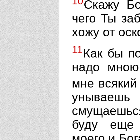
10
Скажу Бо
чего Ты за
хожу от ос
11
Как бы п
надо мною 
мне всякий 
унываешь
смущаешьс
буду еще 
моего и Бог