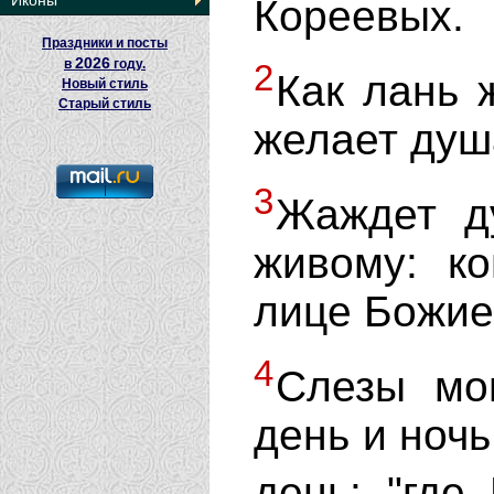
Иконы
Кореевых.
Праздники и посты
2026
в
году.
2
Как лань 
Новый стиль
Старый стиль
желает душ
3
Жаждет д
живому: к
лице Божие
4
Слезы мо
день и ночь
день: "где