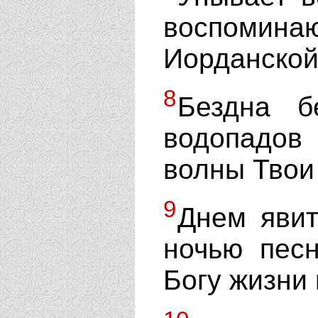
воспоми
Иорданской,
8
Бездна б
водопадов
волны Твои
9
Днем явит
ночью пес
Богу жизни