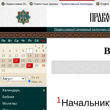
Православие.Ru
Поместные Церкви
Православный Календарь
English
Православный Церковный календарь 2
Пн
Вт
Ср
Чт
Пт
Сб
Вс
1
2
3
4
5
6
8
9
7
10
11
12
13
14
15
16
17
18
19
20
21
22
23
24
25
26
27
28
29
30
31
Ст. ст.
Нов. ст.
Календарь
Библия
1
Начальни
Молитвы