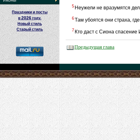
Иконы
5
Неужели не вразумятся де
Праздники и посты
2026
6
в
году.
Там убоятся они страха, гд
Новый стиль
Старый стиль
7
Кто даст с Сиона спасение 
Предыдущая глава