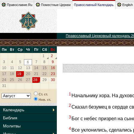
Православие.Ru
Поместные Церкви
Православный Календарь
English
Православный Церковный календарь 2
Пн
Вт
Ср
Чт
Пт
Сб
Вс
1
2
3
4
5
7
8
9
6
10
11
12
13
14
15
16
17
18
19
20
21
22
23
24
25
26
27
28
29
30
31
1
Ст. ст.
Начальнику хора. На духо
Нов. ст.
2
Сказал безумец в сердце св
Календарь
3
Библия
Бог с небес призрел на сын
Молитвы
4
Все уклонились, сделались 