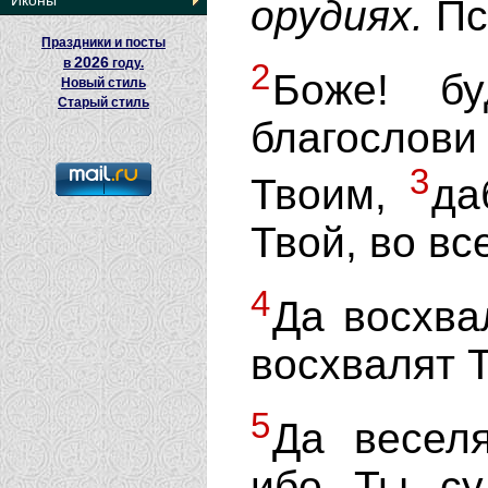
Иконы
орудиях.
Пс
Праздники и посты
2026
в
году.
2
Боже! б
Новый стиль
Старый стиль
благослов
3
Твоим,
да
Твой, во вс
4
Да восхва
восхвалят 
5
Да весел
ибо Ты су