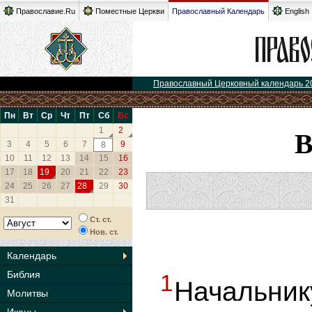
Православие.Ru
Поместные Церкви
Православный Календарь
English
Православный Церковный календарь 2
Пн
Вт
Ср
Чт
Пт
Сб
Вс
1
2
3
4
5
6
7
9
8
10
11
12
13
14
15
16
17
18
19
20
21
22
23
24
25
26
27
28
29
30
31
Ст. ст.
Нов. ст.
Календарь
Библия
1
Начальн
Молитвы