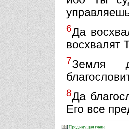
управляешь
6
Да восхва
восхвалят 
7
Земля 
благословит
8
Да благосл
Его все пр
Предыдущая глава