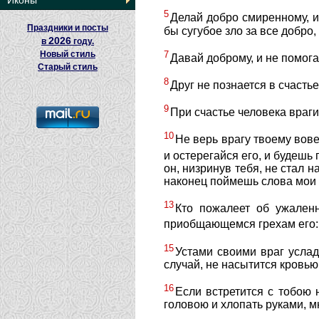
Иконы
5
Делай добро смиренному, и 
Праздники и посты
бы сугубое зло за все добр
2026
в
году.
7
Новый стиль
Давай доброму, и не помога
Старый стиль
8
Друг не познается в счастье
9
При счастье человека враги 
10
Не верь врагу твоему вовек
и остерегайся его, и будешь 
он, низринув тебя, не стал н
наконец поймешь слова мои 
13
Кто пожалеет об ужален
приобщающемся грехам его
15
Устами своими враг усла
случай, не насытится кровью
16
Если встретится с тобою 
головою и хлопать руками, м