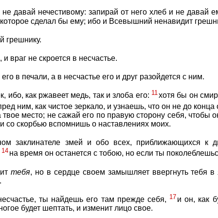
не давай нечестивому: запирай от него хлеб и не давай ем
о, которое сделал бы ему; ибо и Всевышний ненавидит греш
й грешнику.
, и враг не скроется в несчастье.
его в печали, а в несчастье его и друг разойдется с ним.
11
, ибо, как ржавеет медь, так и злоба его:
хотя бы он сми
пред ним, как чистое зеркало, и узнаешь, что он не до конц
а твое место; не сажай его по правую сторону себя, чтобы 
и со скорбью вспомнишь о наставлениях моих.
ном заклинателе змей и обо всех, приближающихся к 
14
:
на время он останется с тобою, но если ты поколеблешься
дит
тебя
, но в сердце своем замышляет ввергнуть тебя в 
.
17
несчастье, ты найдешь его там прежде себя,
и он, как 
ногое будет шептать, и изменит лицо свое.