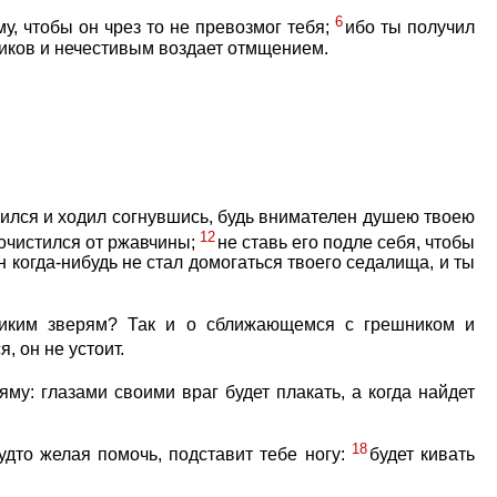
6
у, чтобы он чрез то не превозмог тебя;
ибо ты получил
ников и нечестивым воздает отмщением.
рился и ходил согнувшись, будь внимателен душею твоею
12
а очистился от ржавчины;
не ставь его подле себя, чтобы
он когда-нибудь не стал домогаться твоего седалища, и ты
диким зверям? Так и о сближающемся с грешником и
, он не устоит.
яму: глазами своими враг будет плакать, а когда найдет
18
будто желая помочь, подставит тебе ногу:
будет кивать