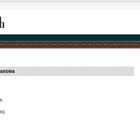
рахова
я.
го.