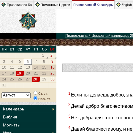
Православие.Ru
Поместные Церкви
Православный Календарь
English
Православный Церковный календарь 2
Пн
Вт
Ср
Чт
Пт
Сб
Вс
1
2
3
4
5
7
8
9
6
10
11
12
13
14
15
16
17
18
19
20
21
22
23
24
25
26
27
28
29
30
31
1
Ст. ст.
Если ты делаешь добро, зна
Нов. ст.
2
Делай добро благочестивому
Календарь
3
Библия
Нет добра для того, кто по
Молитвы
4
Давай благочестивому, и не