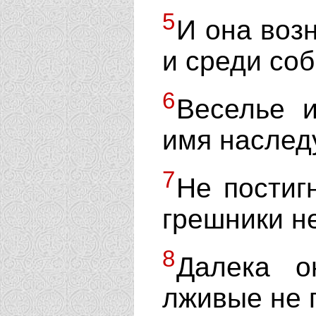
5
И она возн
и среди соб
6
Веселье 
имя наслед
7
Не постиг
грешники не
8
Далека о
лживые не 