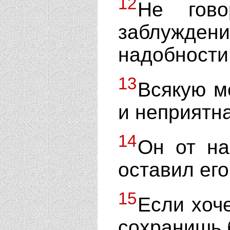
12
Не гов
заблужде
надобности
13
Всякую м
и неприятн
14
Он от на
оставил его
15
Если хоч
сохранишь 