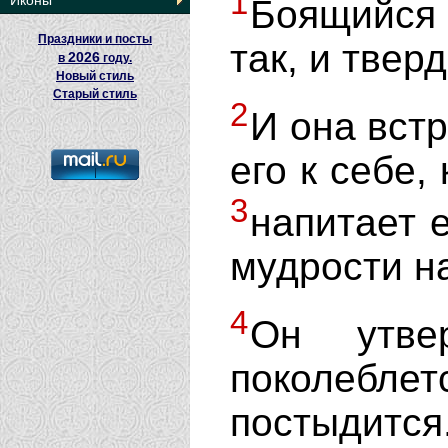
1
Иконы
Боящийся
Праздники и посты
так, и твер
2026
в
году.
Новый стиль
Старый стиль
2
И она встр
его к себе,
3
напитает 
мудрости на
4
Он утв
поколеблет
постыдится