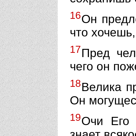
16
Он предл
что хочешь,
17
Пред чел
чего он пож
18
Велика п
Он могущес
19
Очи Его 
знает всяко