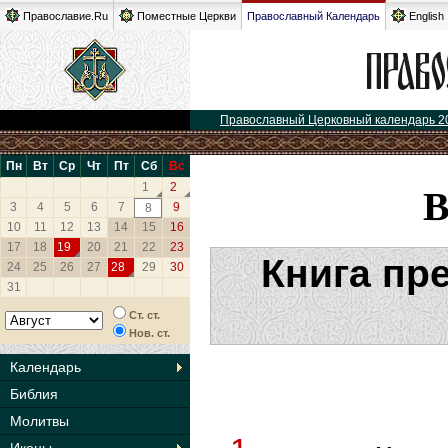
Православие.Ru
Поместные Церкви
Православный Календарь
English
Православный Церковный календарь 2
Пн
Вт
Ср
Чт
Пт
Сб
Вс
1
2
3
4
5
6
7
9
8
10
11
12
13
14
15
16
17
18
19
20
21
22
23
Книга пр
24
25
26
27
28
29
30
31
Ст. ст.
Нов. ст.
Календарь
Библия
Молитвы