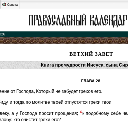
Српска
026
ВЕТХИЙ ЗАВЕТ
Книга премудрости Иисуса, сына Си
ГЛАВА 28.
ие от Господа, Который не забудет грехов его.
ду, и тогда по молитве твоей отпустятся грехи твои.
4
овеку, а у Господа просит прощения;
к подобному себе че
злобу: кто очистит грехи его?