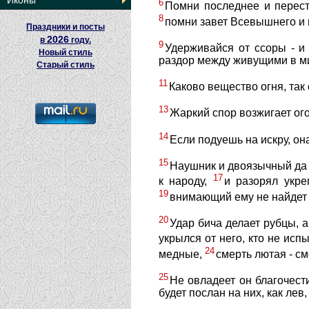
Иконы
6
Помни последнее и перест
8
помни завет Всевышнего и 
Праздники и посты
2026
в
году.
9
Удерживайся от ссоры - и
Новый стиль
раздор между живущими в м
Старый стиль
11
Каково вещество огня, так 
13
Жаркий спор возжигает ого
14
Если подуешь на искру, она
15
Наушник и двоязычный да 
17
к народу,
и разорял укр
19
внимающий ему не найдет п
20
Удар бича делает рубцы, а
укрылся от него, кто не исп
24
медные,
смерть лютая - см
25
Не овладеет он благочест
будет послан на них, как лев,