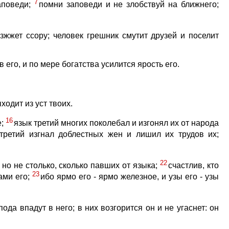
7
аповеди;
помни заповеди и не злобствуй на ближнего;
зжжет ссору; человек грешник смутит друзей и поселит
в его, и по мере богатства усилится ярость его.
ходит из уст твоих.
16
е;
язык третий многих поколебал и изгонял их от народа
третий изгнал доблестных жен и лишил их трудов их;
22
 но не столько, сколько павших от языка;
счастлив, кто
23
зами его;
ибо ярмо его - ярмо железное, и узы его - узы
да впадут в него; в них возгорится он и не угаснет: он