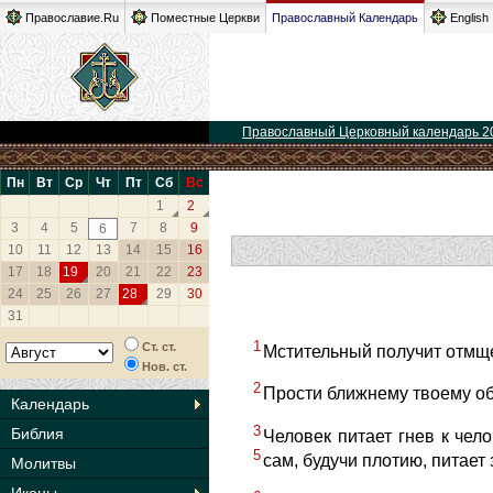
Православие.Ru
Поместные Церкви
Православный Календарь
English
Православный Церковный календарь 2
Пн
Вт
Ср
Чт
Пт
Сб
Вс
1
2
3
4
5
7
8
9
6
10
11
12
13
14
15
16
17
18
19
20
21
22
23
24
25
26
27
28
29
30
31
1
Ст. ст.
Мстительный получит отмщен
Нов. ст.
2
Прости ближнему твоему оби
Календарь
3
Библия
Человек питает гнев к чел
5
сам, будучи плотию, питает 
Молитвы