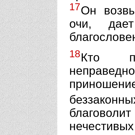
17
Он возв
очи, дае
благослове
18
Кто п
неправе
приношен
беззакон
благоволит
нечестивы