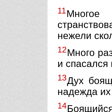
11
Много
странство
нежели ско
12
Много раз
и спасался
13
Дух боящ
надежда их
14
Боящий