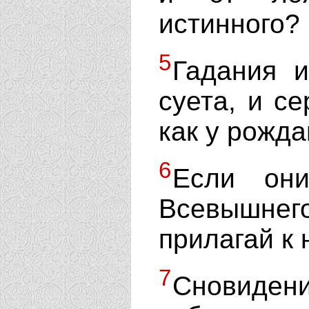
истинного?
5
Гадания 
суета, и с
как у рожд
6
Если он
Всевышне
прилагай к 
7
Сновид