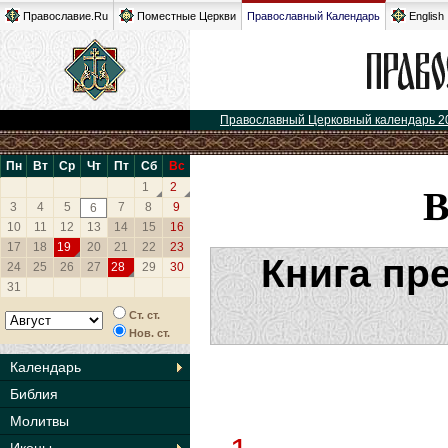
Православие.Ru
Поместные Церкви
Православный Календарь
English
Православный Церковный календарь 2
Пн
Вт
Ср
Чт
Пт
Сб
Вс
1
2
3
4
5
7
8
9
6
10
11
12
13
14
15
16
17
18
19
20
21
22
23
Книга пр
24
25
26
27
28
29
30
31
Ст. ст.
Нов. ст.
Календарь
Библия
Молитвы