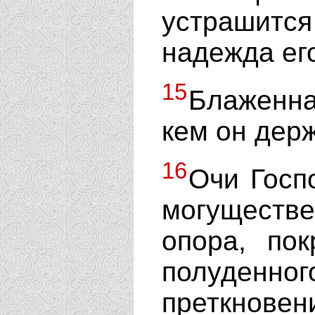
устрашитс
надежда ег
15
Блаженна
кем он держ
16
Очи Госп
могуществ
опора, по
полуденн
преткнове