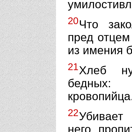
умилостивля
20
Что зак
пред отцем
из имения 
21
Хлеб ну
бедных: 
кровопийца
22
Убивает 
него пропи