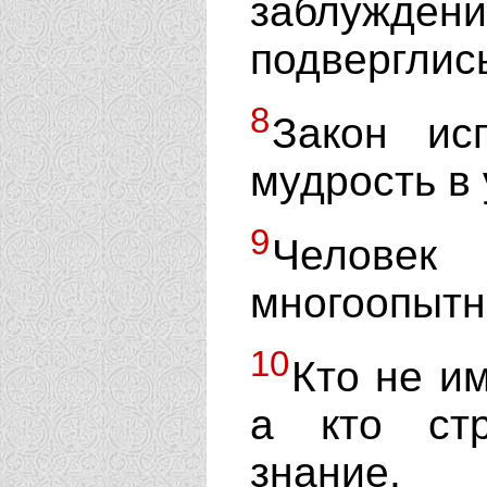
заблужден
подверглис
8
Закон ис
мудрость в
9
Человек 
многоопытн
10
Кто не им
а кто стр
знание.