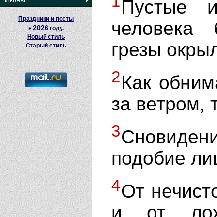
1
Иконы
Пустые 
Праздники и посты
человека 
2026
в
году.
Новый стиль
грезы окры
Старый стиль
2
Как обним
за ветром,
3
Сновиден
подобие ли
4
От нечисто
и от лож