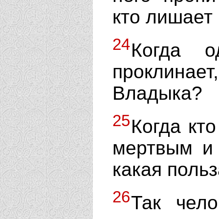
кто лишает
24
Когда о
проклина
Владыка?
25
Когда кт
мертвым и 
какая польз
26
Так чело