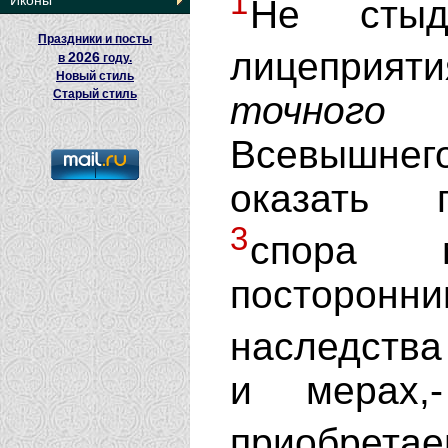
1
Иконы
Не сты
Праздники и посты
лицеприят
2026
в
году.
Новый стиль
Старый стиль
точного 
Всевышнего
оказать п
3
спора 
посторон
наследства
и мерах,
приобрет