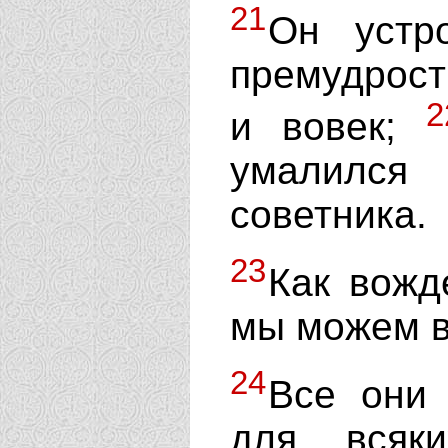
21
Он устр
премудрост
2
и вовек;
умалился 
советника.
23
Как вожд
мы можем ви
24
Все они 
для всяк