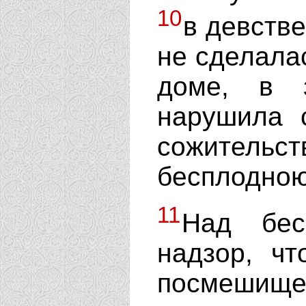
10
в девстве
не сделала
доме, в 
нарушила 
сожительс
бесплодною
11
Над бес
надзор, ч
посмешище