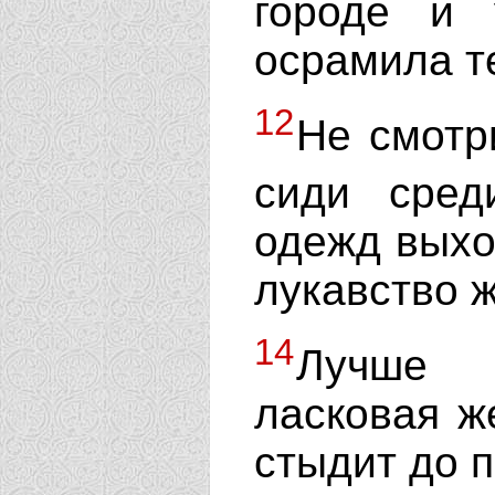
городе и
осрамила т
12
Не смотр
сиди сре
одежд выхо
лукавство 
14
Лучше 
ласковая ж
стыдит до 