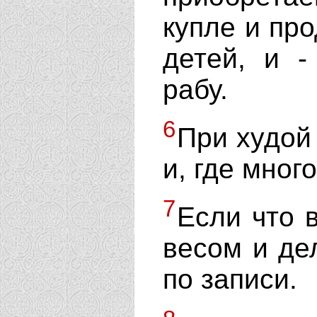
купле и про
детей, и -
рабу.
6
При худой
и, где мног
7
Если что 
весом и де
по записи.