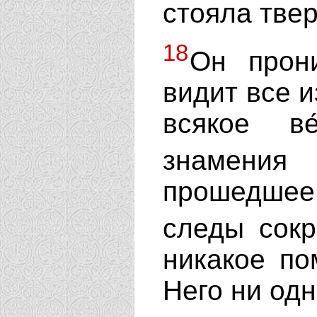
стояла твер
18
Он прон
видит все и
всякое в
знаме
прошедше
следы сок
никакое по
Него ни одн