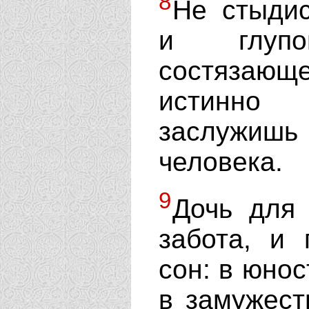
8
Не стыдис
и глупо
состязающе
истинно
заслужиш
человека.
9
Дочь для 
забота, и 
сон: в юнос
в замужест