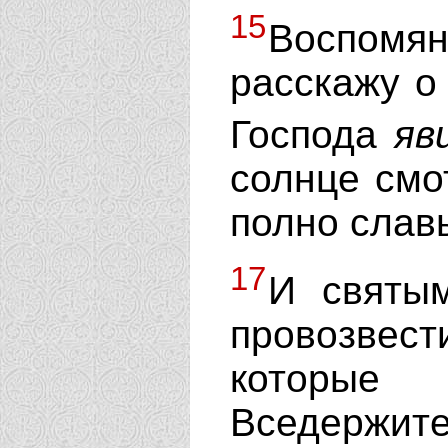
15
Воспомян
расскажу о 
Господа
яв
солнце смот
полно слав
17
И святым
провозвес
которые
Вседержи