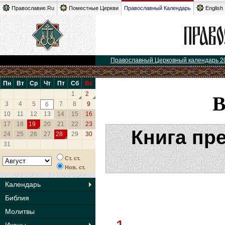
Православие.Ru
Поместные Церкви
Православный Календарь
English
Православный Церковный календарь 2
Пн
Вт
Ср
Чт
Пт
Сб
Вс
1
2
3
4
5
7
8
9
6
10
11
12
13
14
15
16
17
18
19
20
21
22
23
Книга пр
24
25
26
27
28
29
30
31
Ст. ст.
Нов. ст.
Календарь
Библия
Молитвы