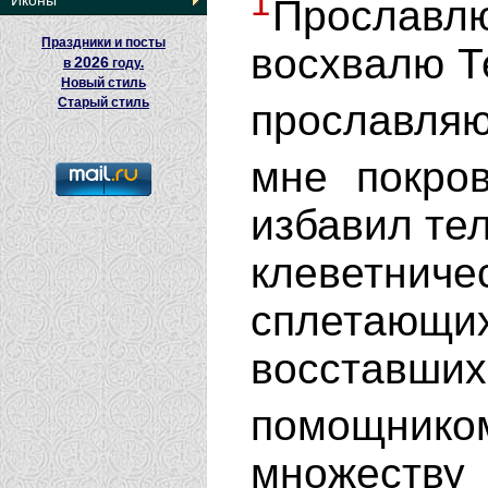
1
Иконы
Прославл
Праздники и посты
восхвалю Те
2026
в
году.
Новый стиль
Старый стиль
прославля
мне покро
избавил тел
клеветни
сплетаю
восставш
помощни
множеств