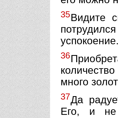
35
Видите с
потрудилс
успокоение
36
Приобрет
количество 
много золот
37
Да радуе
Его, и не