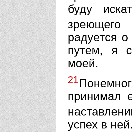
буду иска
зреющего 
радуется о
путем, я 
моей.
21
Понемно
принимал е
наставле
успех в ней