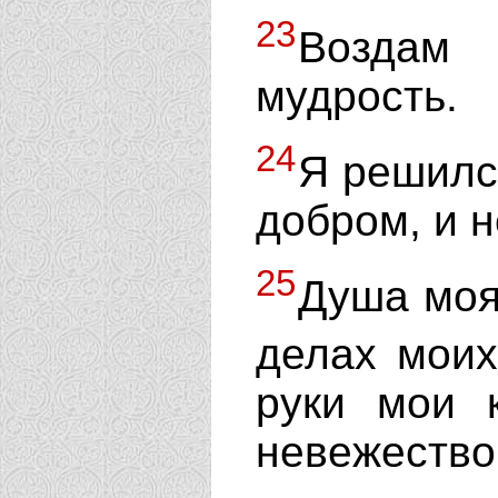
23
Воздам
мудрость.
24
Я решилс
добром, и н
25
Душа моя
делах моих
руки мои 
невежество