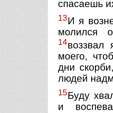
спасаешь их
13
И я возн
молился о
14
воззвал 
моего, что
дни скорби
людей надм
15
Буду хва
и воспев