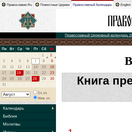
Православие.Ru
Поместные Церкви
Православный Календарь
English
Православный Церковный календарь 2
Пн
Вт
Ср
Чт
Пт
Сб
Вс
1
2
3
4
5
6
8
9
7
10
11
12
13
14
15
16
17
18
19
20
21
22
23
Книга пр
24
25
26
27
28
29
30
31
Ст. ст.
Нов. ст.
Календарь
Библия
Молитвы