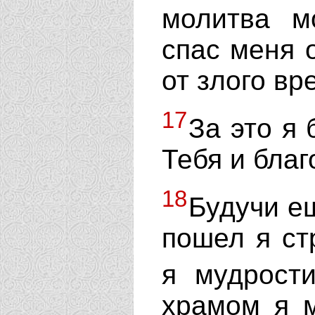
молитва 
спас меня 
от злого вр
17
За это я 
Тебя и благ
18
Будучи е
пошел я ст
я мудрост
храмом я м