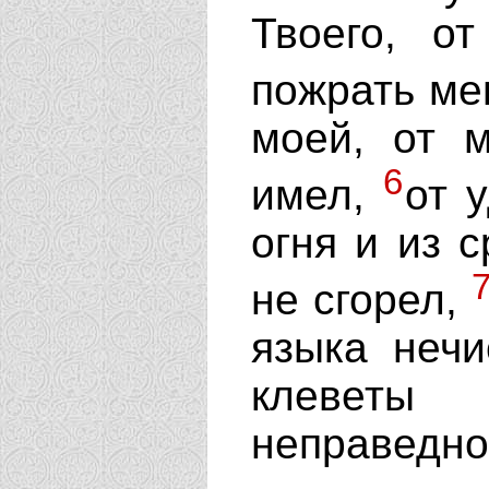
Твоего, от
пожрать ме
моей, от м
6
имел,
от 
огня и из 
не сгорел,
языка нечи
клеветы
неправедно