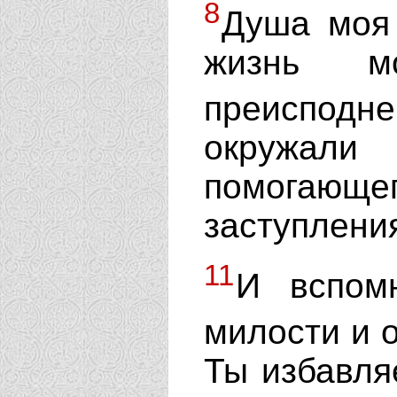
8
Душа моя
жизнь 
преиспод
окружал
помогающ
заступления
11
И вспом
милости и о
Ты избавля