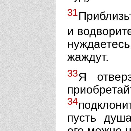
31
Приблизь
и водворит
нуждаетесь
жаждут.
33
Я отвер
приобрета
34
подклони
пусть душ
его можно н