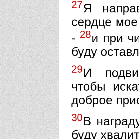
27
Я напра
сердце мое
28
-
и при ч
буду оставл
29
И подви
чтобы иска
доброе при
30
В наград
буду хвалит