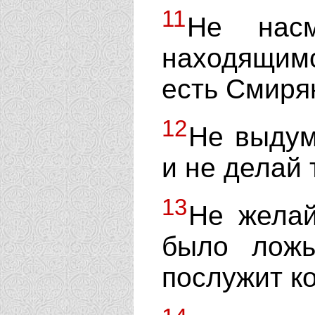
11
Не насм
находящимс
есть Смир
12
Не выдум
и не делай 
13
Не желай
было ложь
послужит ко