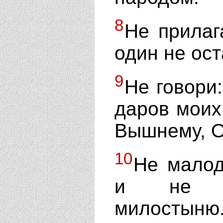
8
Не прилага
один не ос
9
Не говори
даров моих,
Вышнему, О
10
Не малод
и не пр
милостыню