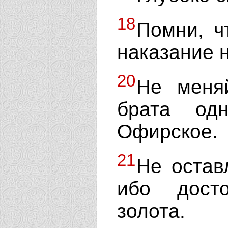
18
Помни, ч
наказание н
20
Не меня
брата од
Офирское.
21
Не остав
ибо дост
золота.