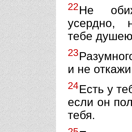
22
Не обиж
усердно, 
тебе душею
23
Разумног
и не откажи
24
Есть у те
если он пол
тебя.
25