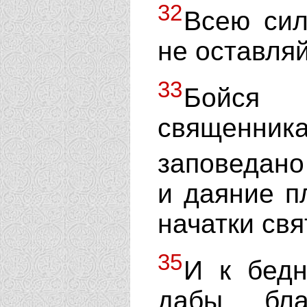
32
Всею сил
не оставляй
33
Бойся 
священника
заповедано
и даяние п
начатки свя
35
И к бедн
дабы бла