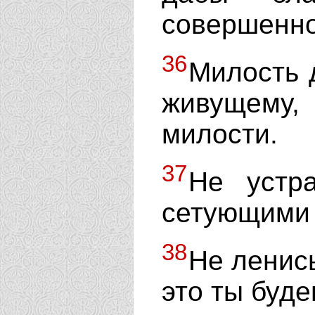
совершенно
36
Милость 
живущему,
милости.
37
Не устр
сетующими 
38
Не ленись
это ты буд