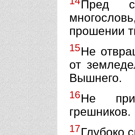
14
Пред с
многослов
прошении т
15
Не отвра
от земледе
Вышнего.
16
Не при
грешников.
17
Глубоко 