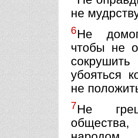
не мудрств
6
Не домог
чтобы не о
сокрушит
убояться к
не положить
7
Не греш
общества
народом.