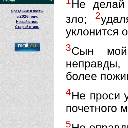
1
Иконы
Не делай 
Праздники и посты
2
зло;
удал
2026
в
году.
Новый стиль
Старый стиль
уклонится о
3
Сын мой
неправды,
более пожин
4
Не проси у
почетного м
5
Не оправд