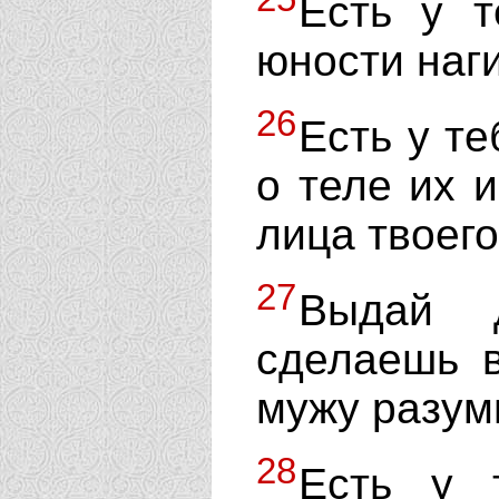
Есть у т
юности наг
26
Есть у т
о теле их 
лица твоего
27
Выдай 
сделаешь в
мужу разум
28
Есть у 