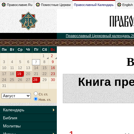
Православие.Ru
Поместные Церкви
Православный Календарь
English
Православный Церковный календарь 2
Пн
Вт
Ср
Чт
Пт
Сб
Вс
1
2
3
4
5
6
8
9
7
10
11
12
13
14
15
16
17
18
19
20
21
22
23
Книга пр
24
25
26
27
28
29
30
31
Ст. ст.
Нов. ст.
Календарь
Библия
Молитвы