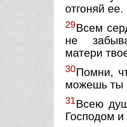
отгоняй ее.
29
Всем сер
не забыв
матери тво
30
Помни, ч
можешь ты в
31
Всею душ
Господом и