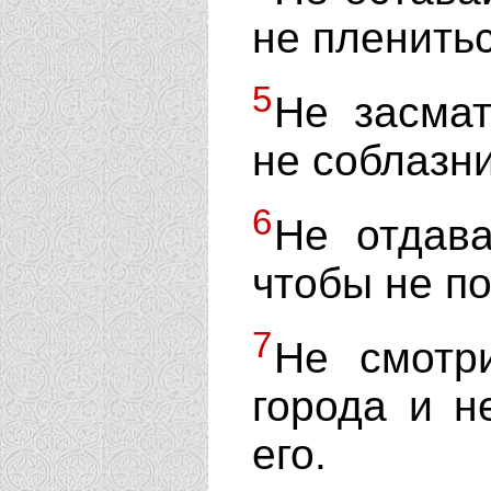
не пленитьс
5
Не засмат
не соблазн
6
Не отдав
чтобы не по
7
Не смотр
города и н
его.