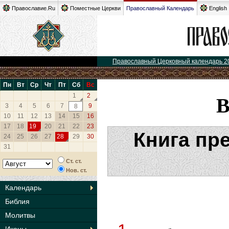
Православие.Ru
Поместные Церкви
Православный Календарь
English
Православный Церковный календарь 2
Пн
Вт
Ср
Чт
Пт
Сб
Вс
1
2
3
4
5
6
7
9
8
10
11
12
13
14
15
16
17
18
19
20
21
22
23
Книга пр
24
25
26
27
28
29
30
31
Ст. ст.
Нов. ст.
Календарь
Библия
Молитвы