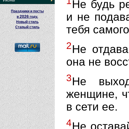
1
Иконы
Не будь р
Праздники и посты
и не подав
2026
в
году.
Новый стиль
тебя самого
Старый стиль
2
Не отдава
она не восс
3
Не выход
женщине, ч
в сети ее.
4
Не остава