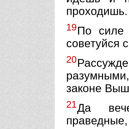
проходишь.
19
По силе 
советуйся 
20
Рассужд
разумными,
законе Выш
21
Да веч
праведные,