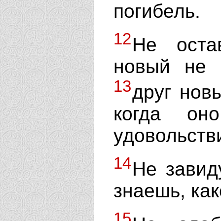
погибель.
12
Не оста
новый не 
13
друг новы
когда он
удовольств
14
Не завид
знаешь, как
15