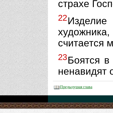
страхе Гос
22
Издели
художник
считается 
23
Боятся в 
ненавидят 
Предыдущая глава