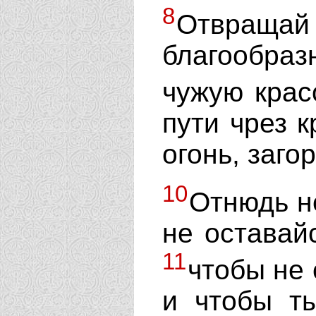
8
Отвраща
благообраз
чужую крас
пути чрез к
огонь, заго
10
Отнюдь н
не оставай
11
чтобы не 
и чтобы т