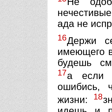
Не одоб
нечестивые
ада не испр
16
Держи с
имеющего в
будешь см
17
а если 
ошибись, 
18
жизни:
з
идешь и п