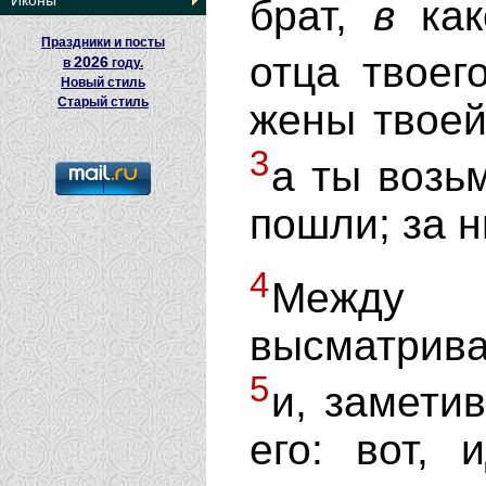
Иконы
брат,
в
ка
Праздники и посты
отца твоег
2026
в
году.
Новый стиль
Старый стиль
жены твоей
3
а ты возь
пошли; за 
4
Между 
высматрива
5
и, заметив
его: вот, 