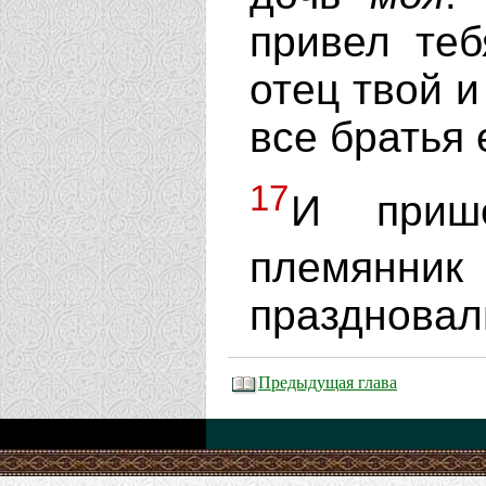
привел те
отец твой и
все братья 
17
И приш
племян
праздновал
Предыдущая глава