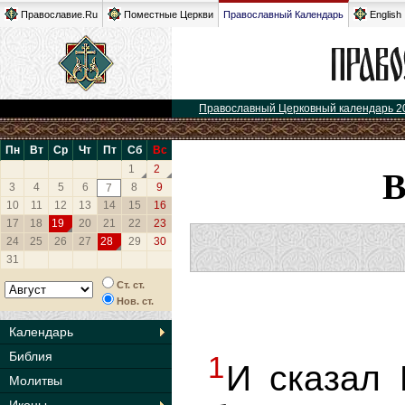
Православие.Ru
Поместные Церкви
Православный Календарь
English
Православный Церковный календарь 2
Пн
Вт
Ср
Чт
Пт
Сб
Вс
1
2
3
4
5
6
8
9
7
10
11
12
13
14
15
16
17
18
19
20
21
22
23
24
25
26
27
28
29
30
31
Ст. ст.
Нов. ст.
Календарь
Библия
1
И сказал 
Молитвы