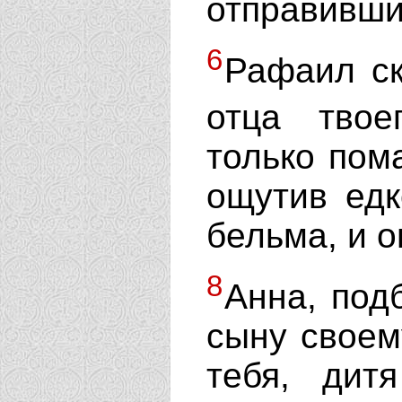
отправивши
6
Рафаил ск
отца твое
только пома
ощутив едк
бельма, и о
8
Анна, под
сыну своем
тебя, ди