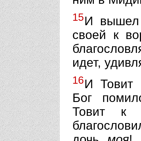
15
И вышел 
своей к во
благословл
идет, удивл
16
И Товит 
Бог помил
Товит к 
благослови
дочь
моя
!