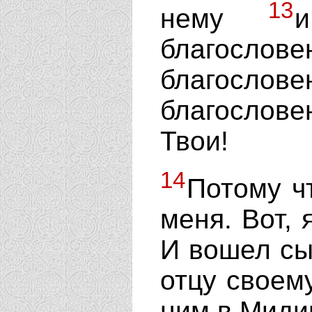
13
нему
благос
благослов
благослов
Твои!
14
Потому ч
меня. Вот, 
И вошел сы
отцу своем
ним в Миди