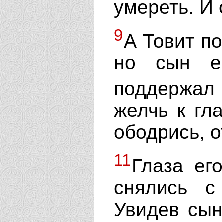
умереть. И 
9
А Товит по
но сын е
поддержал 
желчь к гла
ободрись, 
11
Глаза ег
снялись с
Увидев сын