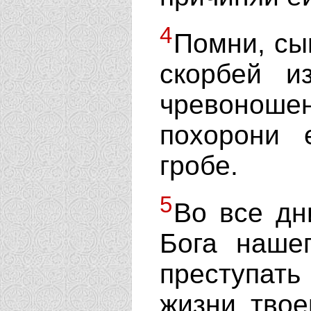
4
Помни, сы
скорбей и
чревонош
похорони
гробе.
5
Во все д
Бога наше
преступать
жизни твое