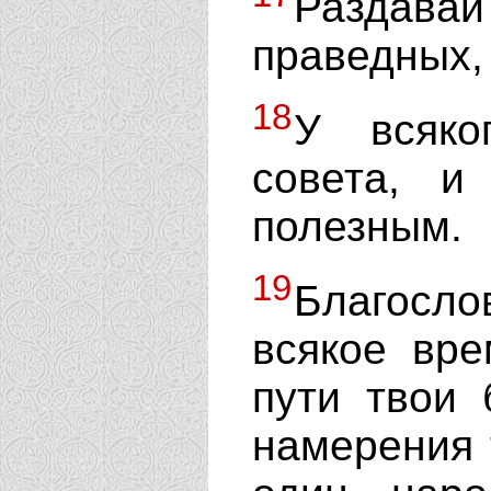
Раздава
праведных,
18
У всяко
совета, и
полезным.
19
Благосл
всякое вре
пути твои
намерения 