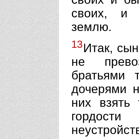
своих, и 
землю.
13
Итак, сы
не прево
братьями 
дочерями н
них взять 
гордости
неустройс