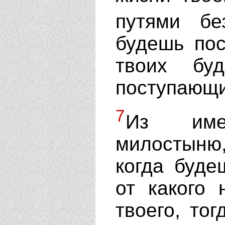
путями бе
будешь пос
твоих бу
поступающи
7
Из име
милостыню,
когда буде
от какого
твоего, тог