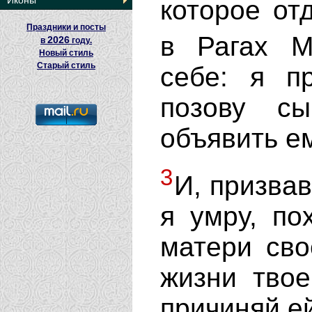
Иконы
которое от
Праздники и посты
в Рагах М
2026
в
году.
Новый стиль
Старый стиль
себе: я п
позову с
объявить ем
3
И, призвав
я умру, по
матери сво
жизни твое
причиняй ей