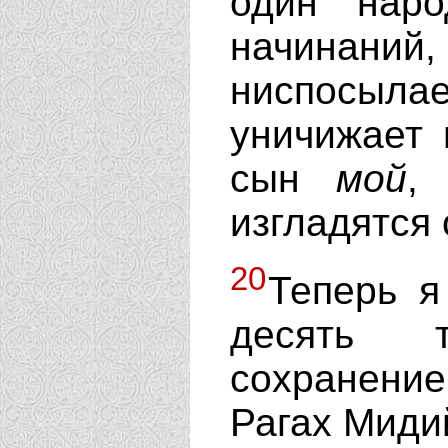
один нар
начинан
ниспосылает
уничижает 
сын
мой
,
изгладятся 
20
Теперь я
десять 
сохранение
Рагах Миди