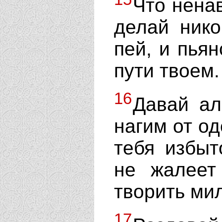
Что ненав
делай нико
пей, и пьян
пути твоем.
16
Давай ал
нагим от од
тебя избыт
не жалеет
творить ми
17