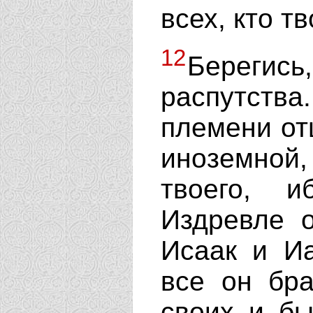
всех, кто т
12
Берегис
распутств
племени от
иноземной,
твоего, 
Издревле 
Исаак и И
все он бр
своих и бы