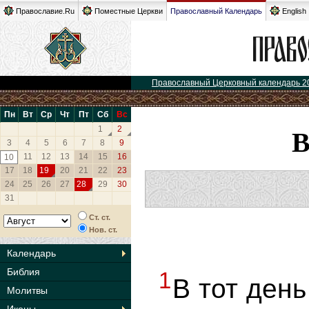
Православие.Ru
Поместные Церкви
Православный Календарь
English
Православный Церковный календарь 2
Пн
Вт
Ср
Чт
Пт
Сб
Вс
1
2
3
4
5
6
7
8
9
11
12
13
14
15
16
10
17
18
19
20
21
22
23
24
25
26
27
28
29
30
31
Ст. ст.
Нов. ст.
Календарь
Библия
1
В тот день
Молитвы