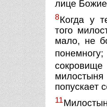
лице Божие
8
Когда у т
того милос
мало, не б
понемногу;
сокровищ
милостыня 
попускает с
11
Милосты