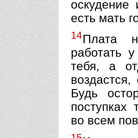
оскудение 
есть мать г
14
Плата н
работать у
тебя, а о
воздастся,
Будь осто
поступках 
во всем по
15