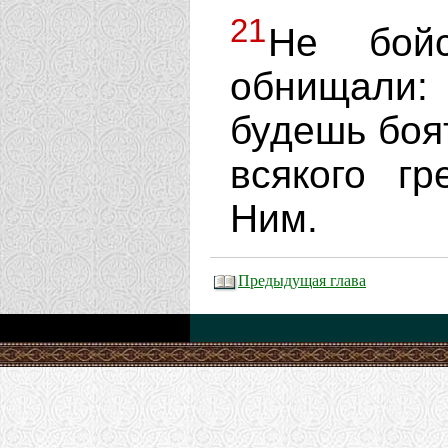
21
Не бо
обнищали:
будешь боят
всякого гр
Ним.
Предыдущая глава