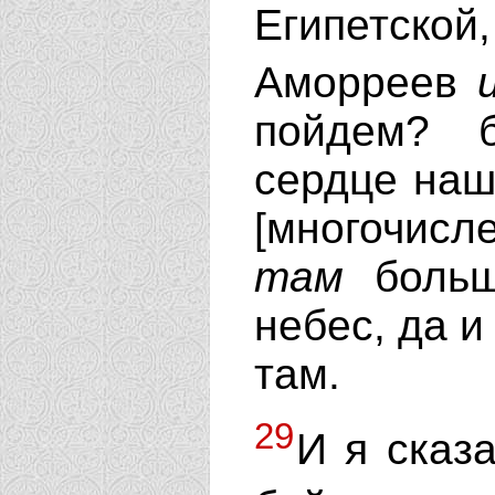
Египетской
Аморреев
пойдем? 
сердце наше
[многочисл
там
больш
небес, да 
там.
29
И я сказ