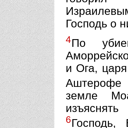
Израилевы
Господь о н
4
По убие
Аморрейско
и Ога, царя
Аштерофе 
земле Мо
изъяснят
6
Господь,