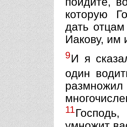
пойдите, в
которую Г
дать отцам
Иакову, им 
9
И я сказа
один водит
размножи
многочисле
11
Господь
умножит вас