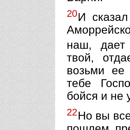
20
И сказал
Аморрейск
наш, дае
твой, отд
возьми ее 
тебе Госп
бойся и не 
22
Но вы все
пошлем пр