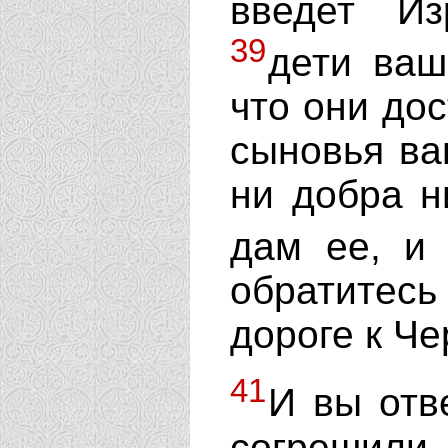
введет И
39
дети ваш
что они до
сыновья ва
ни добра н
дам ее, и
обратитесь 
дороге к Ч
41
И вы отв
согрешили 