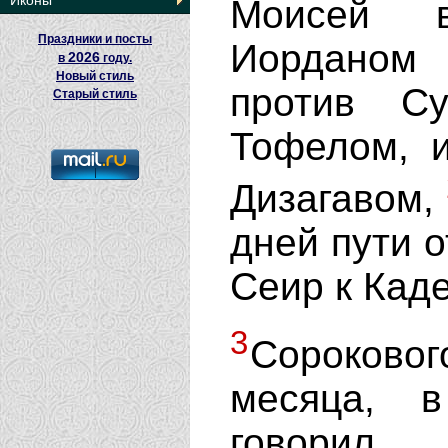
Иконы
Моисей в
Праздники и посты
Иорданом
2026
в
году.
Новый стиль
против С
Старый стиль
Тофелом, 
Дизагавом,
дней пути о
Сеир к Кад
3
Сороково
месяца, 
говорил 