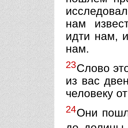
исследова
нам извес
идти нам, и
нам.
23
Слово это
из вас две
человеку от
24
Они пошл
до долины 