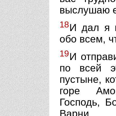
выслушаю е
18
И дал я 
обо всем, ч
19
И отправ
по всей э
пустыне, ко
горе Амо
Господь, Б
Варни.