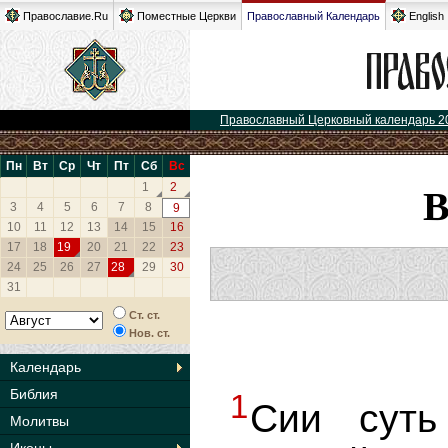
Православие.Ru
Поместные Церкви
Православный Календарь
English
Православный Церковный календарь 2
Пн
Вт
Ср
Чт
Пт
Сб
Вс
1
2
3
4
5
6
7
8
9
10
11
12
13
14
15
16
17
18
19
20
21
22
23
24
25
26
27
28
29
30
31
Ст. ст.
Нов. ст.
Календарь
Библия
1
Сии суть
Молитвы