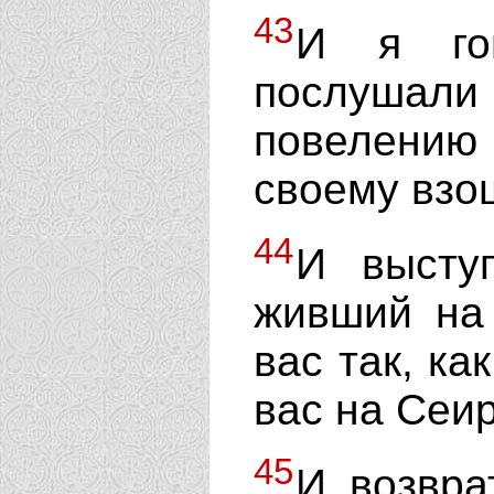
43
И я го
послуша
повелению
своему взош
44
И высту
живший на 
вас так, ка
вас на Сеи
45
И возвра