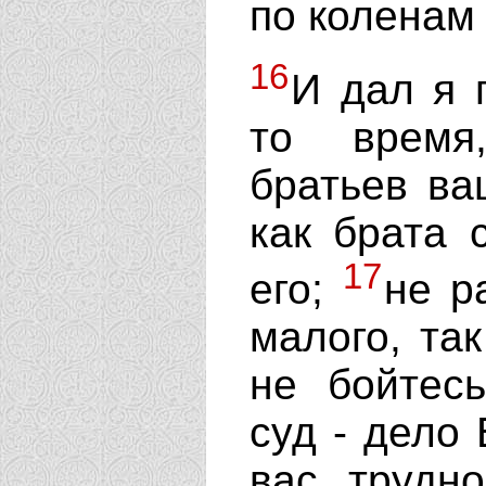
по коленам
16
И дал я 
то время
братьев ва
как брата 
17
его;
не р
малого, та
не бойтесь
суд - дело 
вас трудн