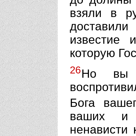
взяли в р
доставил
известие 
которую Гос
26
Но вы 
воспротив
Бога ваше
ваших и 
ненависти 