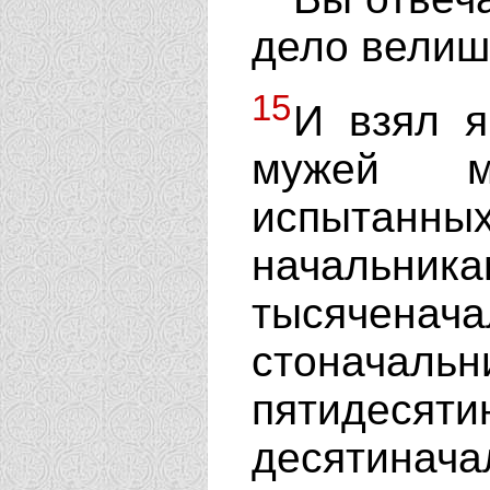
дело велиш
15
И взял я
мужей м
испыта
началь
тысяченача
стоначальн
пятидесяти
десятинача