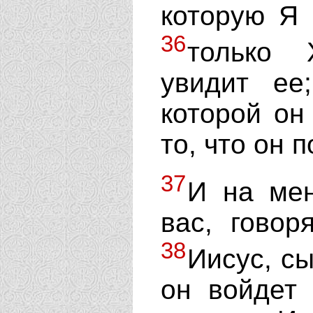
которую Я 
36
только 
увидит е
которой он
то, что он 
37
И на мен
вас, говор
38
Иисус, сы
он войдет 