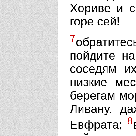
Хориве и с
горе сей!
7
обратите
пойдите на
соседям их
низкие ме
берегам мо
Ливану, да
8
Евфрата;