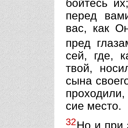
бойтесь и
перед вам
вас, как О
пред глаз
сей, где, 
твой, носи
сына своего
проходили,
сие место.
32
Но и при 