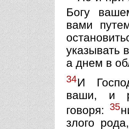
Богу ваш
вами путем
остановитьс
указывать в
а днем в об
34
И Госпо
ваши, и р
35
говоря:
н
злого рода