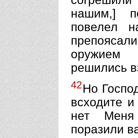
нашим,] 
повелел н
препояса
оружием 
решились вз
42
Но Господ
всходите и
нет Меня
поразили в