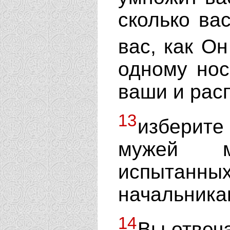
сколько ва
вас, как О
одному нос
ваши и рас
13
изберит
мужей м
испытанн
начальника
14
Вы отвеч