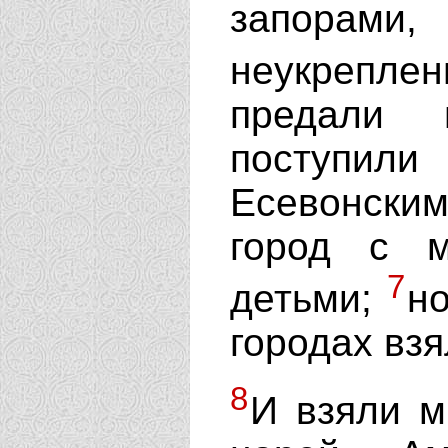
запора
неукрепле
предали 
поступи
Есевонским
город с 
7
детьми;
но
городах взя
8
И взяли м