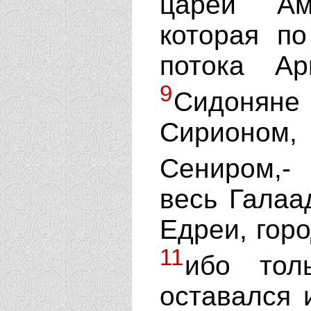
царей Ам
которая по
потока А
9
Сидоня
Сирионом,
Сениром,-
весь Галаа
Едреи, горо
11
ибо тол
оставался 