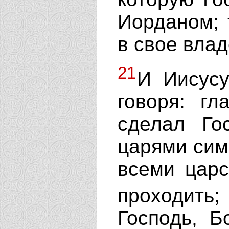
Иорданом; 
в свое влад
21
И Иисусу
говоря: гл
сделал Го
царями сими
всеми царс
проходит
Господь, Б