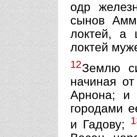
одр желез
сынов Амм
локтей, а 
локтей муж
12
Землю с
начиная от
Арнона; и
городами е
1
и Гадову;