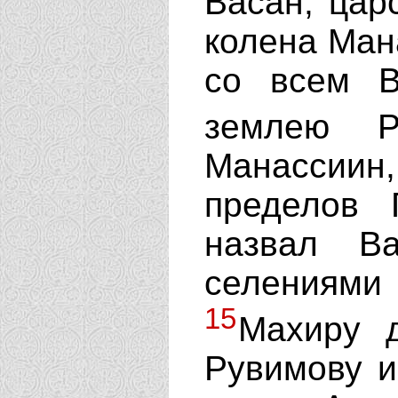
Васан, цар
колена Ман
со всем В
землею Р
Манассиин, 
пределов 
назвал В
селениями 
15
Махиру 
Рувимову и