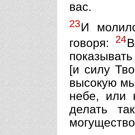
вас.
23
И молилс
24
говоря:
В
показывать
[и силу Тво
высокую мыш
небе, или 
делать та
могущество