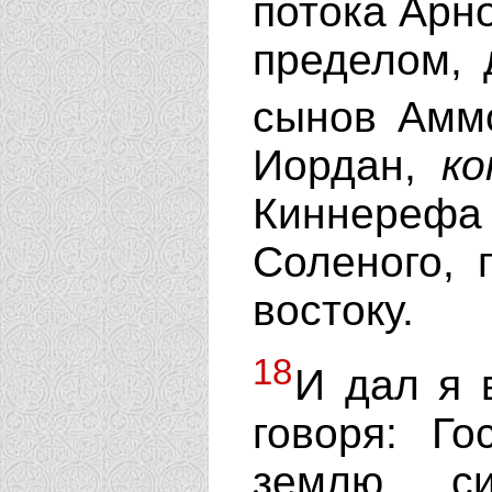
потока Арн
пределом, 
сынов Амм
Иордан,
к
Киннерефа
Соленого,
востоку.
18
И дал я 
говоря: Г
землю с