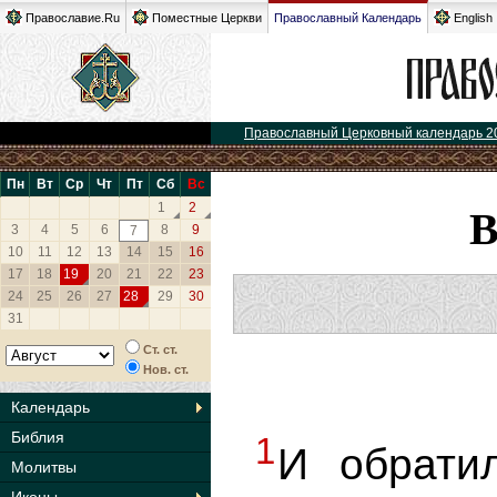
Православие.Ru
Поместные Церкви
Православный Календарь
English
Православный Церковный календарь 2
Пн
Вт
Ср
Чт
Пт
Сб
Вс
1
2
3
4
5
6
8
9
7
10
11
12
13
14
15
16
17
18
19
20
21
22
23
24
25
26
27
28
29
30
31
Ст. ст.
Нов. ст.
Календарь
Библия
1
И обрати
Молитвы