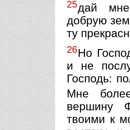
25
дай мне
добрую зем
ту прекрасн
26
Но Госпо
и не посл
Господь: по
Мне боле
вершину Ф
твоими к мо