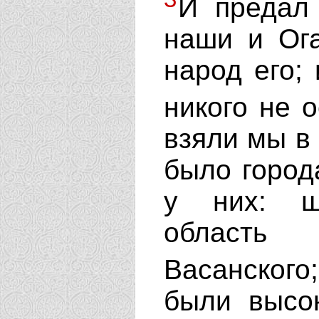
И предал 
наши и Ога
народ его; 
никого не 
взяли мы в 
было город
у них: ш
область
Васанского
были высо