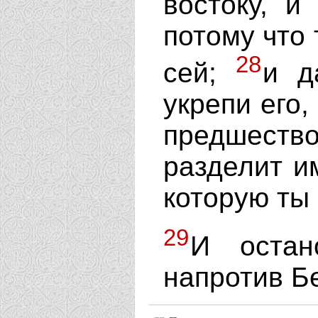
востоку, и
потому что
28
сей;
и д
укрепи его,
предшеств
разделит и
которую ты
29
И остан
напротив Б