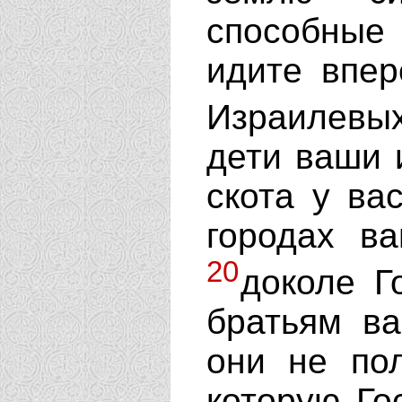
способные
идите впер
Израилев
дети ваши 
скота у вас
городах в
20
доколе Г
братьям ва
они не по
которую Го