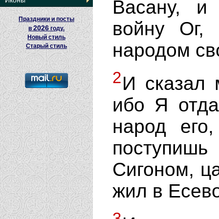
Иконы
Васану, и
Праздники и посты
войну Ог,
2026
в
году.
Новый стиль
народом св
Старый стиль
2
И сказал 
ибо Я отда
народ его
поступишь 
Сигоном, ц
жил в Есев
3