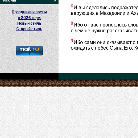
Иконы
6
И вы сделались подражател
Праздники и посты
верующих в Македонии и Ах
2026
в
году.
8
Новый стиль
Ибо от вас пронеслось сло
Старый стиль
о чем не нужно рассказывать
9
Ибо сами они сказывают о н
ожидать с небес Сына Его, К