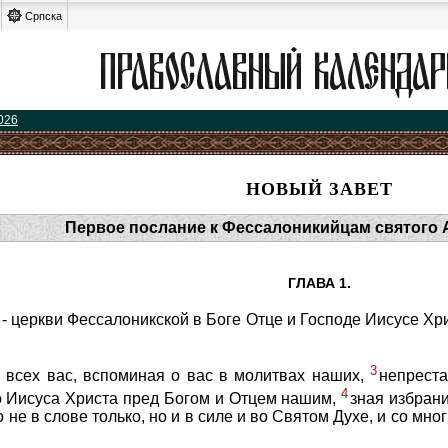
Српска
026
НОВЫЙ ЗАВЕТ
Первое послание к Фессалоникийцам святого 
ГЛАВА 1.
 церкви Фессалоникской в Боге Отце и Господе Иисусе Хри
3
а всех вас, вспоминая о вас в молитвах наших,
непреста
4
о Иисуса Христа пред Богом и Отцем нашим,
зная избран
 не в слове только, но и в силе и во Святом Духе, и со мн