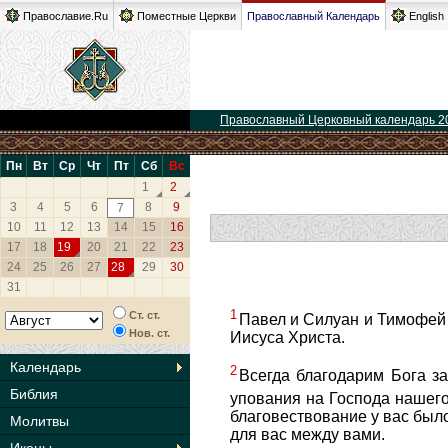
Православие.Ru
Поместные Церкви
Православный Календарь
English
Православный Церковный календарь 2
Пн
Вт
Ср
Чт
Пт
Сб
Вс
1
2
3
4
5
6
8
9
7
10
11
12
13
14
15
16
17
18
19
20
21
22
23
24
25
26
27
28
29
30
31
1
Ст. ст.
Павел и Силуан и Тимофей -
Нов. ст.
Иисуса Христа.
Календарь
2
Всегда благодарим Бога з
Библия
упования на Господа нашег
благовествование у вас было
Молитвы
для вас между вами.