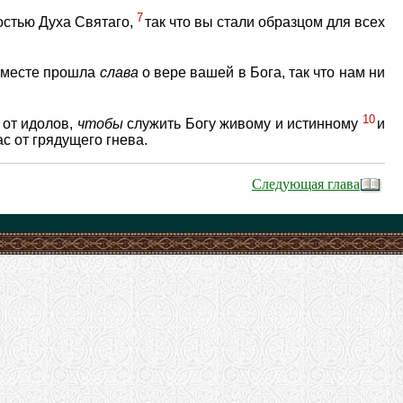
7
остью Духа Святаго,
так что вы стали образцом для всех
м месте прошла
слава
о вере вашей в Бога, так что нам ни
10
 от идолов,
чтобы
служить Богу живому и истинному
и
с от грядущего гнева.
Следующая глава