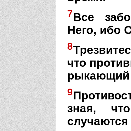
7
Все забо
Него, ибо О
8
Трезвите
что против
рыкающий л
9
Противос
зная, чт
случаются