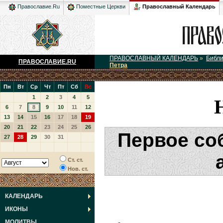
Православный Календарь
Православие.Ru
Поместные Церкви
ПРАВОСЛАВНЫЙ КАЛЕНДАРЬ
»
Библ
ПРАВОСЛАВИЕ.RU
Петра
Пн
Вт
Ср
Чт
Пт
Сб
Вс
1
2
3
4
5
6
7
8
9
10
11
12
13
14
15
16
17
18
19
20
21
22
23
24
25
26
Первое со
27
28
29
30
31
Ст. ст.
Нов. ст.
КАЛЕНДАРЬ
ИКОНЫ
МОЛИТВЫ