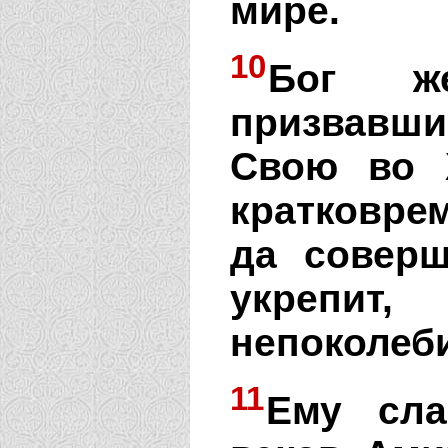
мире.
10
Бог же
призвавш
Свою во 
кратковре
да соверш
укреп
непоколеб
11
Ему сла