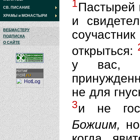
1
Пастырей 
СВ. ПИСАНИЕ
ХРАМЫ
и
МОНАСТЫРИ
и свидете
соучастник
ВЕБМАСТЕРУ
ПОДПИСКА
О САЙТЕ
открыться:
у вас, 
принужденн
не для гнус
3
и не гос
Божиим,
но
когда яви