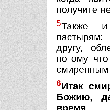
получите н
5
Также и
пастырям;
другу, обл
потому что
смиренным 
6
Итак сми
Божию, д
время.