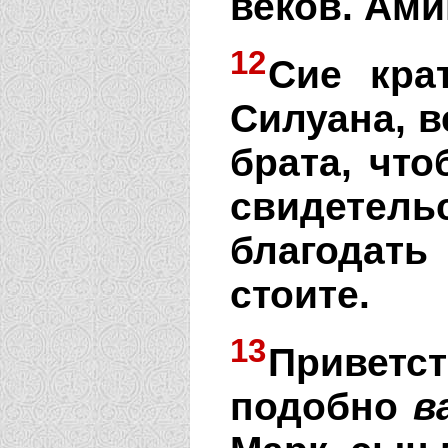
веков. Ами
12
Сие кра
Силуана, в
брата, что
свидетель
благодат
стоите.
13
Приветс
подобно
в