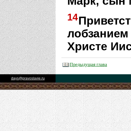
Марк, сын 
14
Привет
лобзанием
Христе Иис
Предыдущая глава
days@pravoslavie.ru