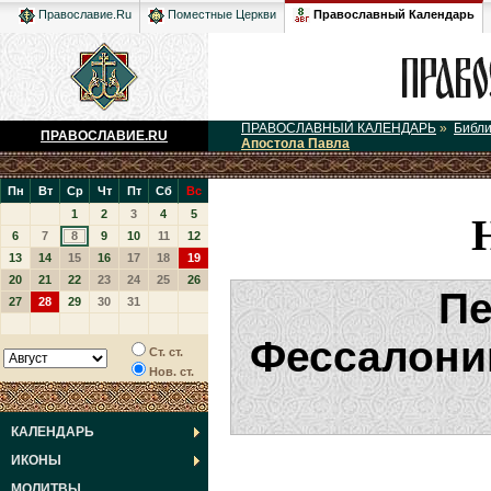
Православный Календарь
Православие.Ru
Поместные Церкви
ПРАВОСЛАВНЫЙ КАЛЕНДАРЬ
»
Библ
ПРАВОСЛАВИЕ.RU
Апостола Павла
Пн
Вт
Ср
Чт
Пт
Сб
Вс
1
2
3
4
5
6
7
8
9
10
11
12
13
14
15
16
17
18
19
20
21
22
23
24
25
26
Пе
27
28
29
30
31
Фессалони
Ст. ст.
Нов. ст.
КАЛЕНДАРЬ
ИКОНЫ
МОЛИТВЫ