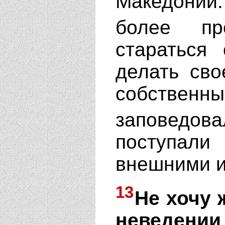
Македонии.
более пр
стараться
делать св
собствен
заповед
поступал
внешними и
13
Не хочу 
неведении