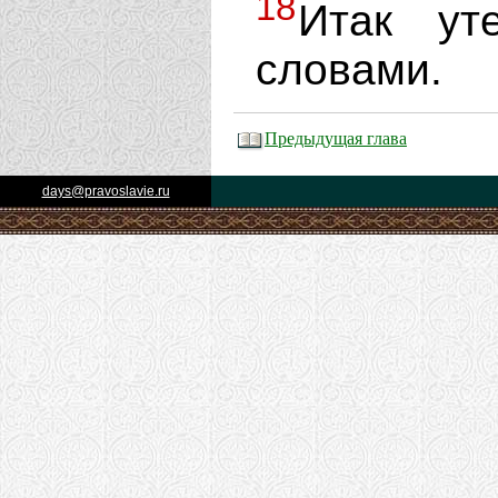
18
Итак ут
словами.
Предыдущая глава
days@pravoslavie.ru