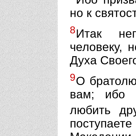
но к святос
8
Итак не
человеку, 
Духа Своего
9
О братолю
вам; ибо
любить др
поступаете