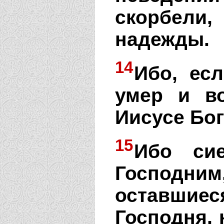
скорбели,
надежды.
14
Ибо, ес
умер и в
Иисусе Бог
15
Ибо си
Господн
оставши
Господня,