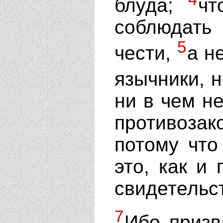
блуда;
чт
соблюдать
5
чести,
а н
язычники, 
ни в чем н
противоза
потому что
это, как и
свидетельс
7
Ибо призв