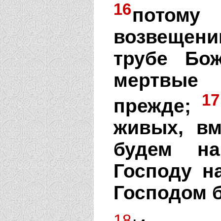
16
потому
возвещени
трубе Бо
мертвые 
17
прежде;
живых, в
будем на
Господу на
Господом 
18