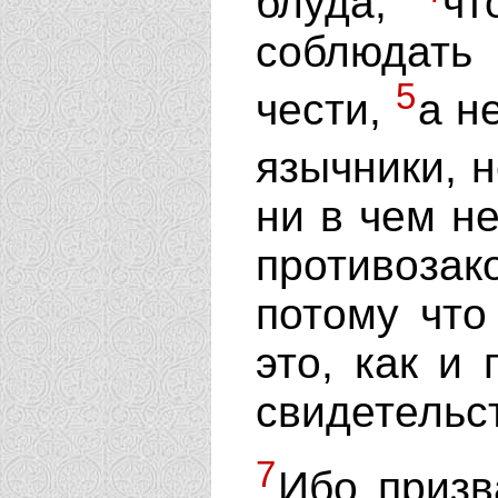
блуда;
чт
соблюдать
5
чести,
а н
язычники, 
ни в чем н
противоза
потому что
это, как и
свидетельс
7
Ибо призв