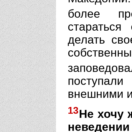
более пр
стараться
делать св
собствен
заповед
поступал
внешними и
13
Не хочу 
неведении