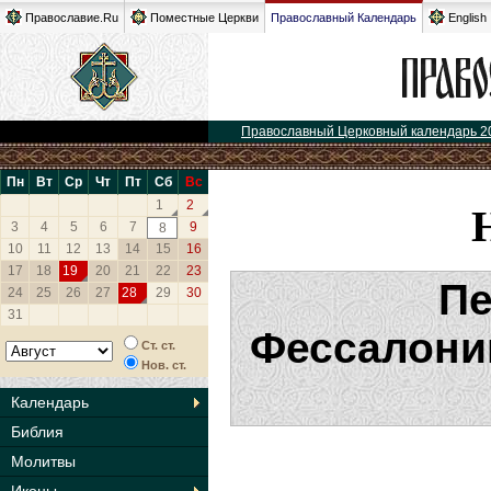
Православие.Ru
Поместные Церкви
Православный Календарь
English
Православный Церковный календарь 2
Пн
Вт
Ср
Чт
Пт
Сб
Вс
1
2
3
4
5
6
7
9
8
10
11
12
13
14
15
16
17
18
19
20
21
22
23
Пе
24
25
26
27
28
29
30
31
Фессалони
Ст. ст.
Нов. ст.
Календарь
Библия
Молитвы