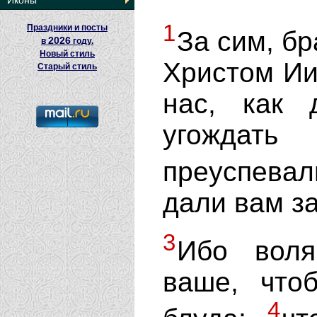
Иконы
1
Праздники и посты
За сим, бр
2026
в
году.
Новый стиль
Христом Ии
Старый стиль
нас, как 
угождат
преуспевал
дали вам з
3
Ибо воля
ваше, что
4