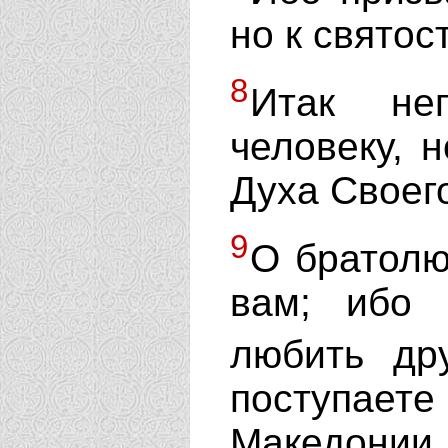
но к святос
8
Итак не
человеку, 
Духа Своего
9
О братолю
вам; ибо
любить др
поступаете
Македонии.