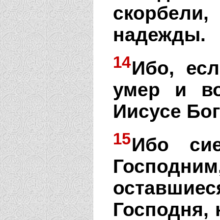
скорбели,
надежды.
14
Ибо, ес
умер и в
Иисусе Бог
15
Ибо си
Господн
оставши
Господня,