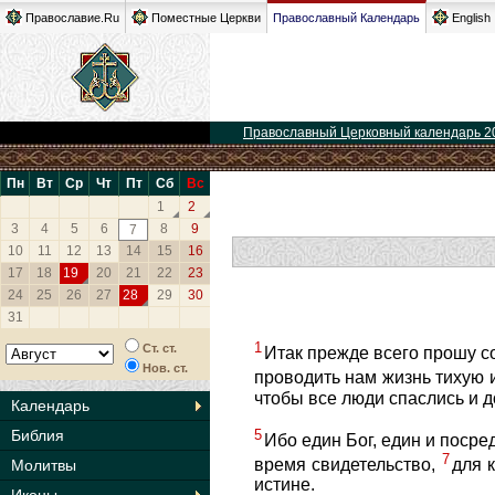
Православие.Ru
Поместные Церкви
Православный Календарь
English
Православный Церковный календарь 2
Пн
Вт
Ср
Чт
Пт
Сб
Вс
1
2
3
4
5
6
8
9
7
10
11
12
13
14
15
16
17
18
19
20
21
22
23
24
25
26
27
28
29
30
31
1
Ст. ст.
Итак прежде всего прошу с
Нов. ст.
проводить нам жизнь тихую 
чтобы все люди спаслись и д
Календарь
5
Библия
Ибо един Бог, един и посре
7
время свидетельство,
для 
Молитвы
истине.