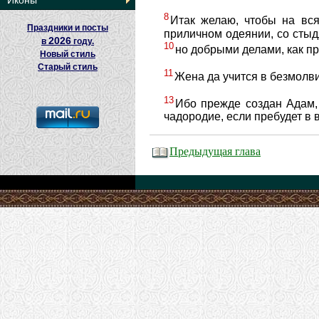
Иконы
8
Итак желаю, чтобы на вс
Праздники и посты
приличном одеянии, со сты
2026
в
году.
10
но добрыми делами, как п
Новый стиль
Старый стиль
11
Жена да учится в безмолви
13
Ибо прежде создан Адам,
чадородие, если пребудет в 
Предыдущая глава