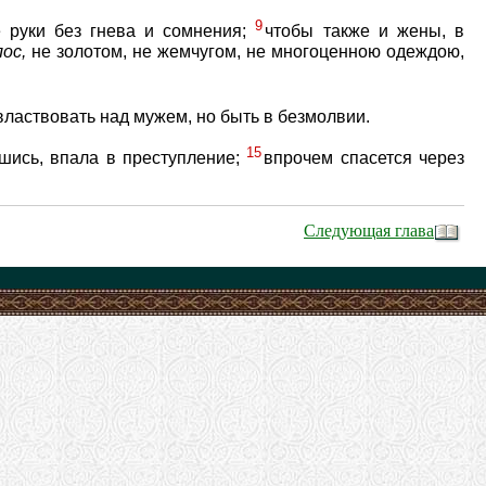
9
 руки без гнева и сомнения;
чтобы также и жены, в
лос,
не золотом, не жемчугом, не многоценною одеждою,
 властвовать над мужем, но быть в безмолвии.
15
шись, впала в преступление;
впрочем спасется через
Следующая глава