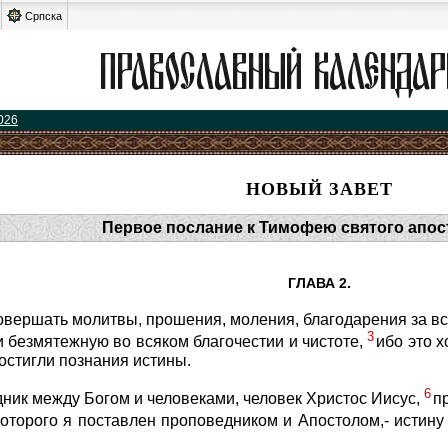
Српска
026
НОВЫЙ ЗАВЕТ
Первое послание к Тимофею святого апос
ГЛАВА 2.
овершать молитвы, прошения, моления, благодарения за вс
3
и безмятежную во всяком благочестии и чистоте,
ибо это 
остигли познания истины.
6
дник между Богом и человеками, человек Христос Иисус,
п
которого я поставлен проповедником и Апостолом,- истину 