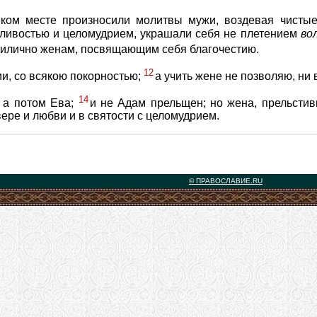
яком месте произносили молитвы мужи, воздевая чистые
дливостью и целомудрием, украшали себя не плетением
во
рилично женам, посвящающим себя благочестию.
12
и, со всякою покорностью;
а учить жене не позволяю, ни
14
 а потом Ева;
и не Адам прельщен; но жена, прельстив
вере и любви и в святости с целомудрием.
© ПРАВОСЛАВИЕ.RU