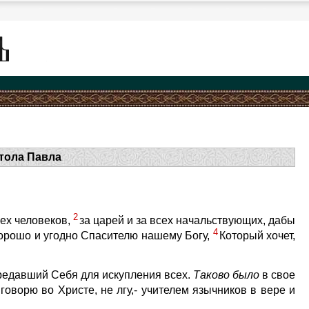
тола Павла
2
ех человеков,
за царей и за всех начальствующих, дабы
4
хорошо и угодно Спасителю нашему Богу,
Который хочет,
редавший Себя для искупления всех.
Таково
было
в свое
говорю во Христе, не лгу,- учителем язычников в вере и