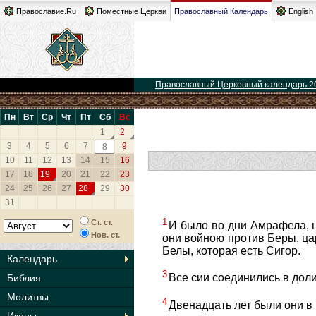
Православие.Ru
Поместные Церкви
Православный Календарь
English
Православный Церковный календарь 2
Пн
Вт
Ср
Чт
Пт
Сб
Вс
1
2
3
4
5
6
7
9
8
10
11
12
13
14
15
16
17
18
19
20
21
22
23
24
25
26
27
28
29
30
31
1
Ст. ст.
И было во дни Амрафела, ц
Нов. ст.
они войною против Беры, ца
Белы, которая есть Сигор.
Календарь
3
Все сии соединились в дол
Библия
Молитвы
4
Двенадцать лет были они в