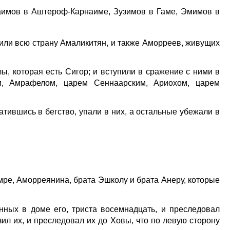
фаимов в Аштероф-Карнаиме, Зузимов в Гаме, Эмимов в
зили всю страну Амаликитян, и также Аморреев, живущих
, которая есть Сигор; и вступили в сражение с ними в
м, Амрафелом, царем Сеннаарским, Ариохом, царем
тившись в бегство, упали в них, а остальные убежали в
мре, Аморреянина, брата Эшколу и брата Анеру, которые
енных в доме его, триста восемнадцать, и преследовал
зил их, и преследовал их до Ховы, что по левую сторону