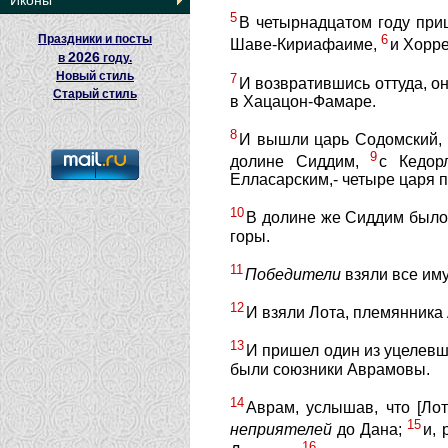
Иконы
5
В четырнадцатом году при
Праздники и посты
6
Шаве-Кириафаиме,
и Хорре
2026
в
году.
Новый стиль
7
И возвратившись оттуда, о
Старый стиль
в Хацацон-Фамаре.
8
И вышли царь Содомский, ц
9
долине Сиддим,
с Кедор
Елласарским,- четыре царя п
10
В долине же Сиддим было 
горы.
11
Победители
взяли все иму
12
И взяли Лота, племянника
13
И пришел один из уцелевш
были союзники Аврамовы.
14
Аврам, услышав, что [Лот
15
неприятелей
до Дана;
и,
16