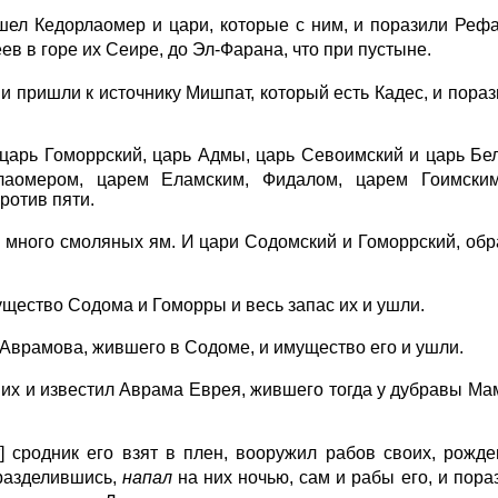
шел Кедорлаомер и цари, которые с ним, и поразили Ре
ев в горе их Сеире, до Эл-Фарана, что при пустыне.
ни пришли к источнику Мишпат, который есть Кадес, и пора
арь Гоморрский, царь Адмы, царь Севоимский и царь Белы
лаомером, царем Еламским, Фидалом, царем Гоимски
ротив пяти.
много смоляных ям. И цари Содомский и Гоморрский, обра
щество Содома и Гоморры и весь запас их и ушли.
 Аврамова, жившего в Содоме, и имущество его и ушли.
их и известил Аврама Еврея, жившего тогда у дубравы Ма
] сродник его взят в плен, вооружил рабов своих, рожд
 разделившись,
напал
на них ночью, сам и рабы его, и пора