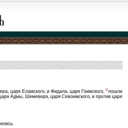
2
ера, царя Еламского, и Фидала, царя Гоимского,
пошли
 царя Адмы, Шемевера, царя Севоимского, и против царя
ились.