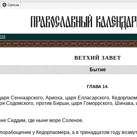
Српска
026
ВЕТХИЙ ЗАВЕТ
Бытие
ГЛАВА 14.
аря Сеннаарского, Ариоха, царя Елласарского, Кедорлаом
ря Содомского, против Бирши, царя Гоморрского, Шинава,
ине Сиддим, где
ныне
море Соленое.
 порабощении у Кедорлаомера, а в тринадцатом году возмут