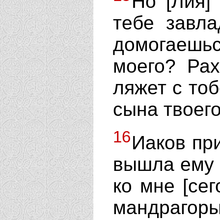
Но [Лия]
тебе завл
домогаеш
моего? Рах
ляжет с тоб
сына твоего
16
Иаков пр
вышла ему 
ко мне [сег
мандрагор