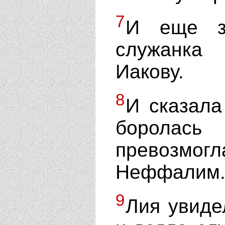
7
И еще з
служанка 
Иакову.
8
И сказала
боролась
превозмог
Неффалим
9
Лия увиде