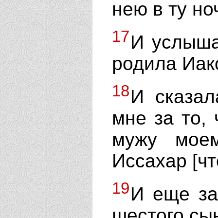
нею в ту но
17
И услыша
родила Иако
18
И сказал
мне за то,
мужу мое
Иссахар [чт
19
И еще за
шестого сы