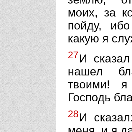
моих, за к
пойду, иб
какую я слу
27
И сказал
нашел бл
твоими! я
Господь бл
28
И сказал
меня, и я да