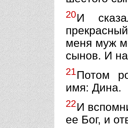
20
И сказ
прекрасный
меня муж м
сынов. И на
21
Потом р
имя: Дина.
22
И вспомн
ее Бог, и от