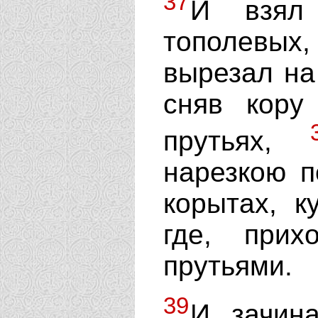
37
И взял 
тополевых,
вырезал на
сняв кору
прутьях,
нарезкою п
корытах, к
где, прих
прутьями.
39
И зачина