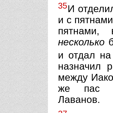
35
И отделил
и с пятнами
пятнами,
несколько
б
и отдал на
назначил 
между Иако
же пас о
Лаванов.