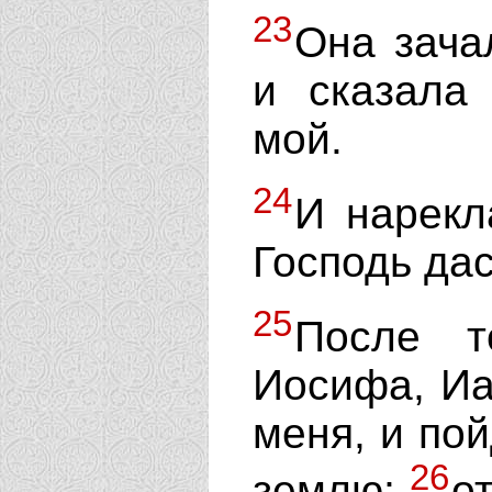
23
Она зача
и сказала 
мой.
24
И нарекл
Господь дас
25
После т
Иосифа, Иа
меня, и пой
26
землю;
о