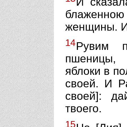
И сказал
блаженно
женщины. И
14
Рувим 
пшеницы,
яблоки в по
своей. И Р
своей]: д
твоего.
15