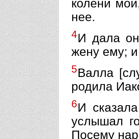
колени мои
нее.
4
И дала он
жену ему; и
5
Валла [сл
родила Иак
6
И сказала
услышал го
Посему нар