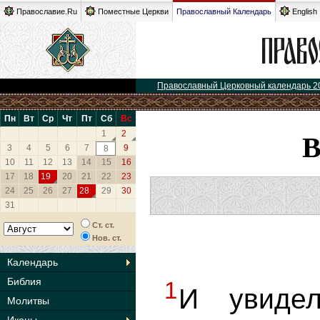
Православие.Ru
Поместные Церкви
Православный Календарь
English
Православный Церковный календарь 2
Пн
Вт
Ср
Чт
Пт
Сб
Вс
1
2
3
4
5
6
7
9
8
10
11
12
13
14
15
16
17
18
19
20
21
22
23
24
25
26
27
28
29
30
31
Ст. ст.
Нов. ст.
Календарь
Библия
1
И увиде
Молитвы