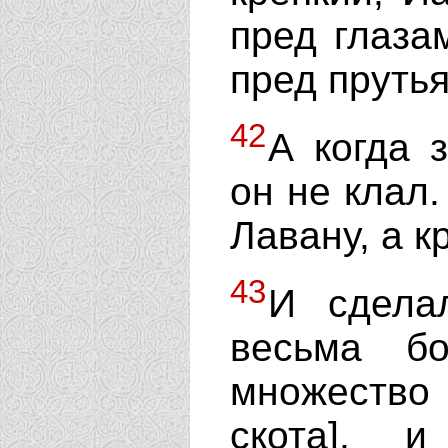
пред глаза
пред пруть
42
А когда 
он не клал
Лавану, а к
43
И сделал
весьма б
множество 
скота], 