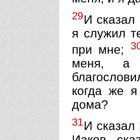
29
И сказал 
я служил те
3
при мне;
меня, а 
благослов
когда же я
дома?
31
И сказал 
Иаков ска