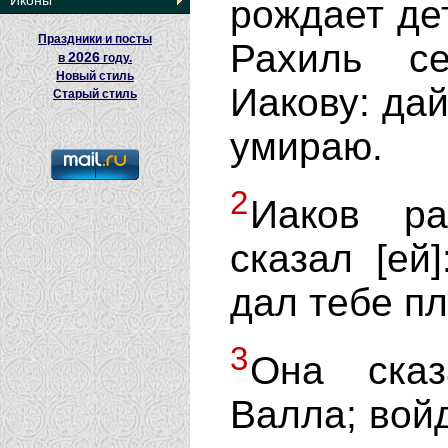
Иконы
рождает де
Праздники и посты
Рахиль с
2026
в
году.
Новый стиль
Иакову: дай
Старый стиль
умираю.
2
Иаков ра
сказал [ей
дал тебе п
3
Она сказ
Валла; войд