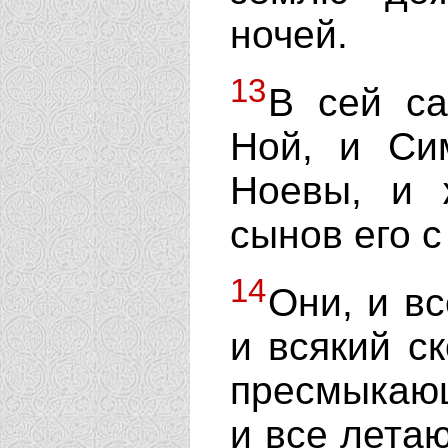
ночей.
13
В сей са
Ной, и Си
Ноевы, и 
сынов его с
14
Они, и вс
и всякий ск
пресмыкающ
и все летаю