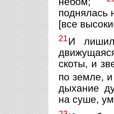
небом;
поднялась 
[все высоки
21
И лишил
движущаяс
скоты, и зв
по земле, 
дыхание ду
на суше, ум
23