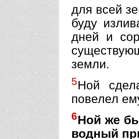
для всей з
буду излив
дней и сор
существующ
земли.
5
Ной сдела
повелел ем
6
Ной же бы
водный пр