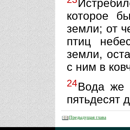
Истреби
которое бы
земли; от ч
птиц небе
земли, ост
с ним в ков
24
Вода же 
пятьдесят д
Предыдущая глава