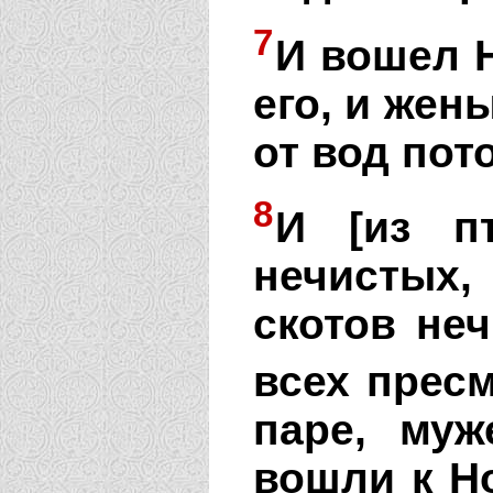
7
И вошел Н
его, и жен
от вод пот
8
И [из п
нечистых, 
скотов неч
всех прес
паре, муж
вошли к Но