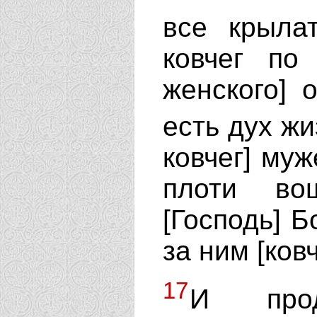
все крыла
ковчег по
женского] 
есть дух ж
ковчег] муж
плоти во
[Господь] Б
за ним [ковч
17
И про