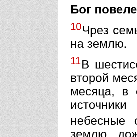
Бог повел
10
Чрез сем
на землю.
11
В шестис
второй меся
месяца, в 
источники
небесные 
землю до