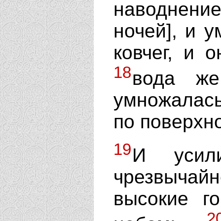
наводнен
ночей], и 
ковчег, и 
18
вода же
умножалась
по поверхно
19
И усил
чрезвычайн
высокие г
2