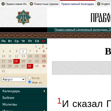
Православие.Ru
Поместные Церкви
Православный Календарь
English
Православный Церковный календарь 2
Пн
Вт
Ср
Чт
Пт
Сб
Вс
1
2
3
4
5
7
8
9
6
10
11
12
13
14
15
16
17
18
19
20
21
22
23
24
25
26
27
28
29
30
31
Ст. ст.
Нов. ст.
Календарь
Библия
1
И сказал Г
Молитвы