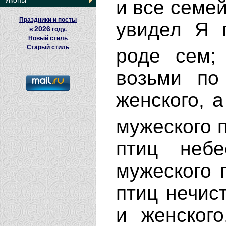
Иконы
и все семей
Праздники и посты
увидел Я 
2026
в
году.
Новый стиль
Старый стиль
роде сем
возьми по
женского, а
мужеского 
птиц небе
мужеского п
птиц нечис
и женского