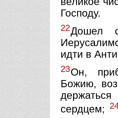
великое чис
Господу.
22
Дошел 
Иерусалим
идти в Ант
23
Он, при
Божию, воз
держатьс
2
сердцем;