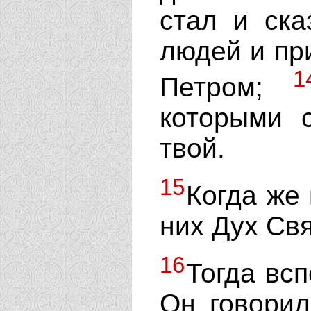
стал и ск
людей и пр
1
Петром;
которыми 
твой.
15
Когда же 
них Дух Свя
16
Тогда всп
Он говорил