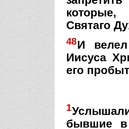
которые,
Святаго Ду
48
И велел
Иисуса Хр
его пробыт
1
Услышал
бывшие в