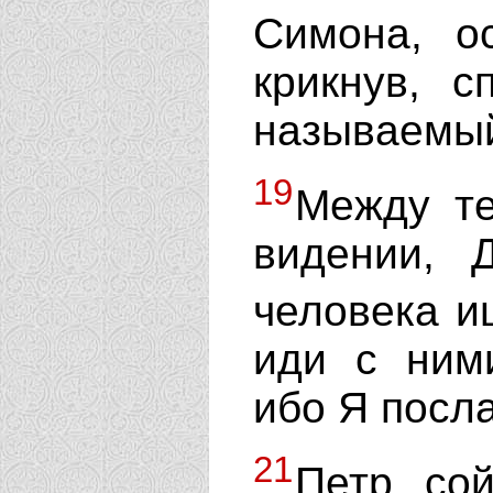
Симона, о
крикнув, с
называемы
19
Между те
видении, 
человека и
иди с ним
ибо Я посла
21
Петр, со