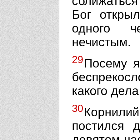
сближаться
Бог откры
одного ч
нечистым.
29
Посему я
беспрекосл
какого дел
30
Корнилий
постился 
девятом ча