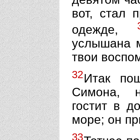
вот, стал 
одежде,
услышана м
твои воспо
32
Итак по
Симона, 
гостит в д
море; он пр
33