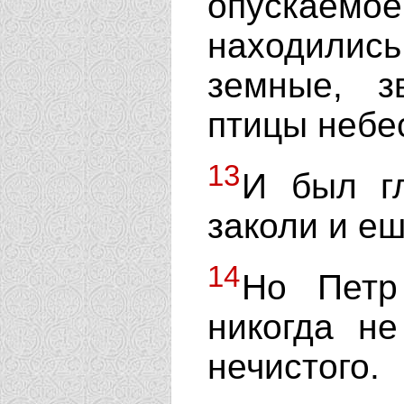
опускае
находили
земные, з
птицы небе
13
И был гл
заколи и еш
14
Но Петр 
никогда не
нечистого.