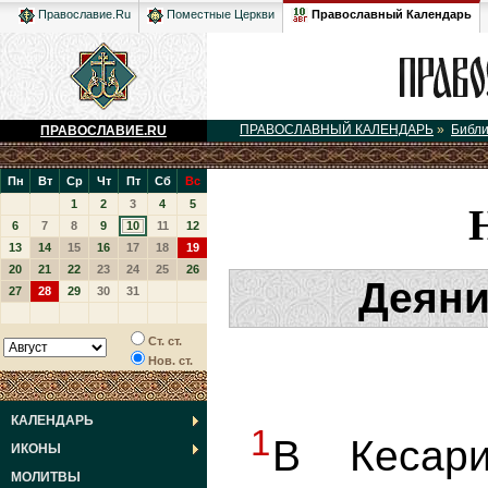
Православный Календарь
Православие.Ru
Поместные Церкви
ПРАВОСЛАВНЫЙ КАЛЕНДАРЬ
»
Библ
ПРАВОСЛАВИЕ.RU
Пн
Вт
Ср
Чт
Пт
Сб
Вс
1
2
3
4
5
6
7
8
9
10
11
12
13
14
15
16
17
18
19
20
21
22
23
24
25
26
Деяни
27
28
29
30
31
Ст. ст.
Нов. ст.
КАЛЕНДАРЬ
1
В Кесар
ИКОНЫ
МОЛИТВЫ