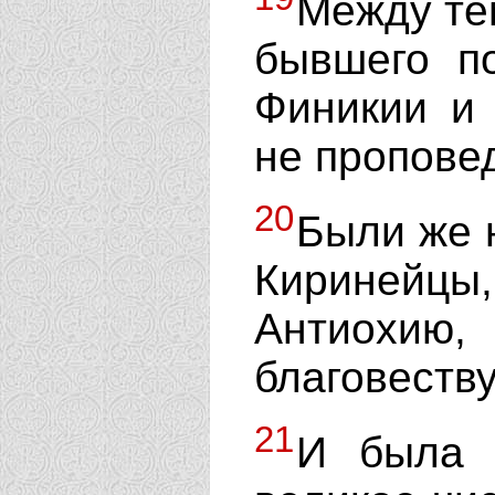
Между те
бывшего п
Финикии и 
не пропове
20
Были же 
Киринейц
Антиохию
благовеству
21
И была 