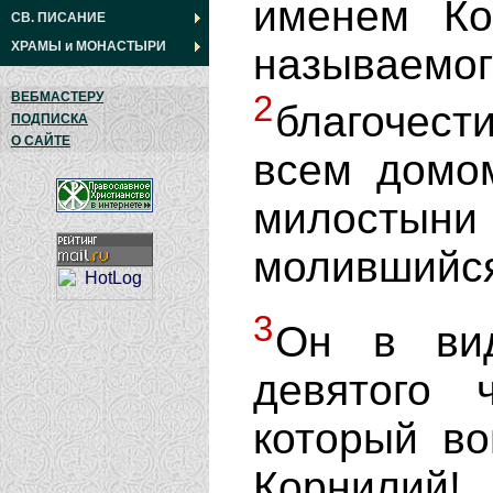
именем Ко
СВ. ПИСАНИЕ
ХРАМЫ
и
МОНАСТЫРИ
называ
2
ВЕБМАСТЕРУ
благочес
ПОДПИСКА
О САЙТЕ
всем домо
милосты
молившийся
3
Он в вид
девятого 
который во
Корнилий!