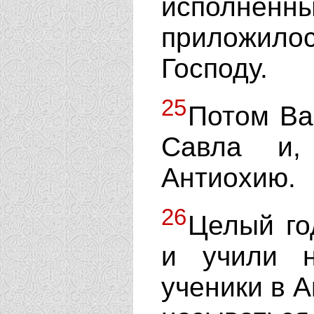
исполненны
приложил
Господу.
25
Потом Ва
Савла и,
Антиохию.
26
Целый го
и учили 
ученики в А