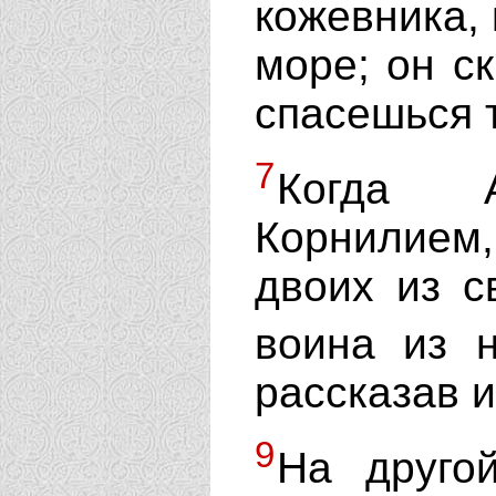
кожевника, 
море; он с
спасешься т
7
Когда 
Корнилием
двоих из с
воина из 
рассказав и
9
На друго