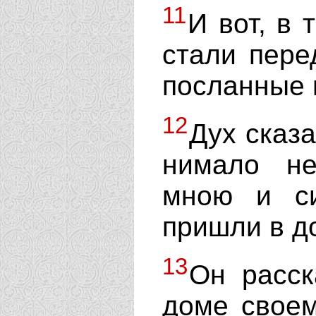
11
И вот, в 
стали пере
посланные 
12
Дух сказа
нимало н
мною и с
пришли в 
13
Он расск
доме своем