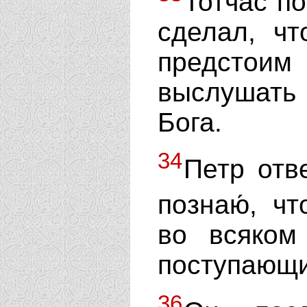
Тотчас по
сделал, ч
предстои
выслушать 
Бога.
34
Петр отв
познаю́, ч
во всяком
поступающи
36