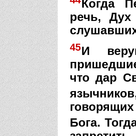
Когда П
речь, Дух
слушавших
45
И веру
пришедши
что дар С
язычников
говорящи
Бога. Тогд
запретить