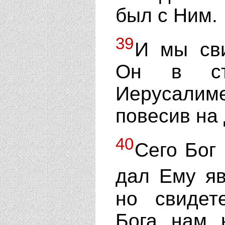
был с Ним.
39
И мы сви
Он в ст
Иерусалиме
повесив на 
40
Сего Бог 
дал Ему я
но свидет
Бога, нам,