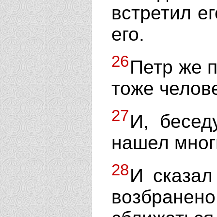
встретил ег
его.
26
Петр же п
тоже челове
27
И, бесе
нашел мног
28
И сказал
возбран