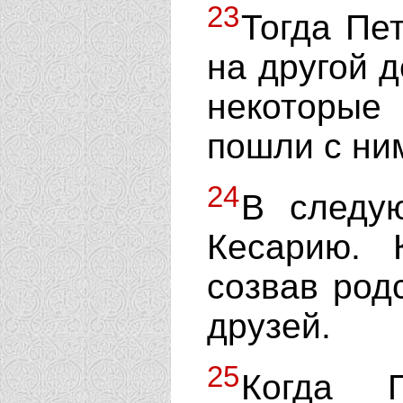
23
Тогда Пет
на другой д
некоторы
пошли с ни
24
В следу
Кесарию. 
созвав род
друзей.
25
Когда П