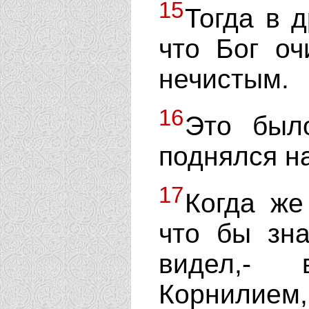
15
Тогда в 
что Бог оч
нечистым.
16
Это был
поднялся н
17
Когда же
что бы зна
видел,- 
Корнилие