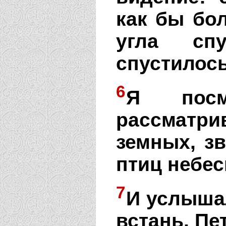
как бы бо
угла сп
спустилось
6
Я пос
рассматри
земных, з
птиц небес
7
И услышал
встань, Пе