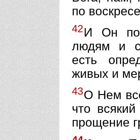
по воскресе
42
И Он по
людям и с
есть опре
живых и ме
43
О Нем вс
что всякий
прощение г
44