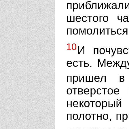
приближал
шестого ч
помолиться
10
И почувс
есть. Между
пришел в
отверстое
некоторый
полотно, пр