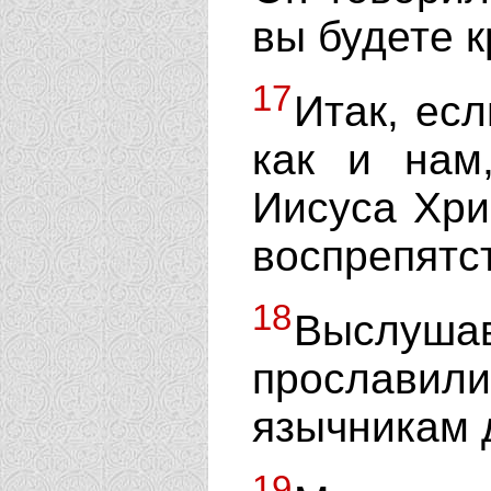
вы будете 
17
Итак, есл
как и нам
Иисуса Хрис
воспрепятс
18
Выслушав
прославил
язычникам д
19