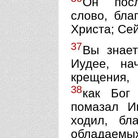
Он пос
слово, бла
Христа; Сей
37
Вы знает
Иудее, на
крещения,
38
как Бог
помазал И
ходил, бл
обладаемых