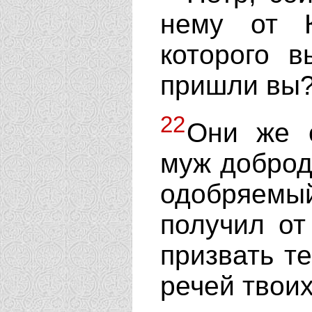
нему от К
которого 
пришли вы
22
Они же с
муж доброд
одобряемый
получил от
призвать т
речей твоих