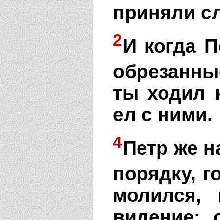
приняли с
2
И когда 
обрезанны
ты ходил 
ел с ними.
4
Петр же н
порядку, г
молился,
видение: 