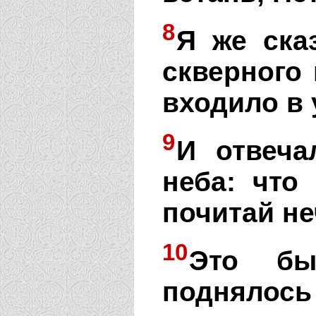
8
Я же сказ
скверного 
входило в 
9
И отвеча
неба: что
почитай н
10
Это бы
поднялось 