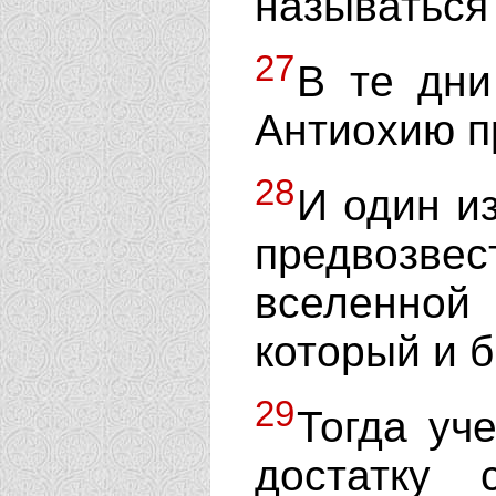
называться
27
В те дни
Антиохию п
28
И один из
предвозве
вселенно
который и 
29
Тогда уч
достатку 