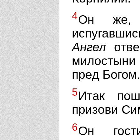
4
Он же,
испугавшис
Ангел
отве
милостыни
пред Богом
5
Итак по
призови Си
6
Он гост