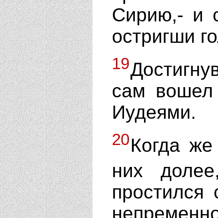
Сирию,- и 
остригши го
19
Достигну
сам вошел 
Иудеями.
20
Когда же
них долее
простился 
непре