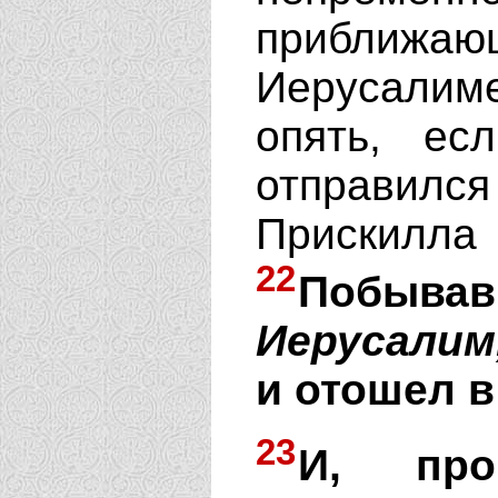
приближ
Иерусалим
опять, ес
отправилс
Прискилл
22
Побывав 
Иерусалим
и отошел в
23
И, пр