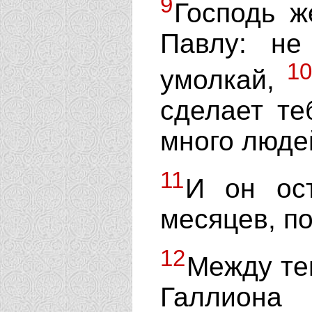
9
Господь ж
Павлу: не
10
умолкай,
сделает те
много людей
11
И он ос
месяцев, п
12
Между те
Галлиона