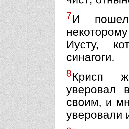
7
И пошел
некотором
Иусту, к
синагоги.
8
Крисп же
уверовал 
своим, и м
уверовали 