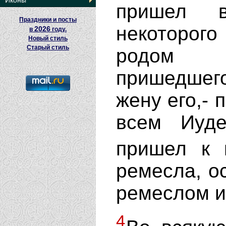
Иконы
пришел
Праздники и посты
некоторог
2026
в
году.
Новый стиль
Старый стиль
родом П
пришедшего
жену его,- 
всем Иуде
пришел к
ремесла, ос
ремеслом и
4