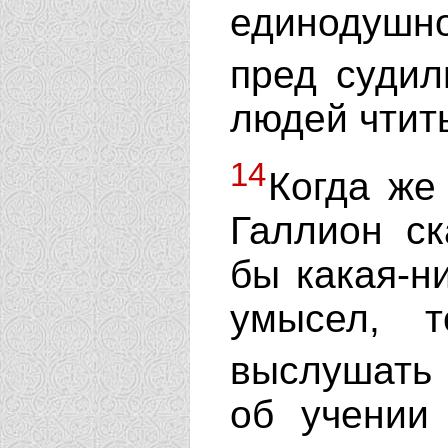
единодушн
пред суди
людей чтить
14
Когда же
Галлион ск
бы какая-н
умысел, 
выслушать
об учении