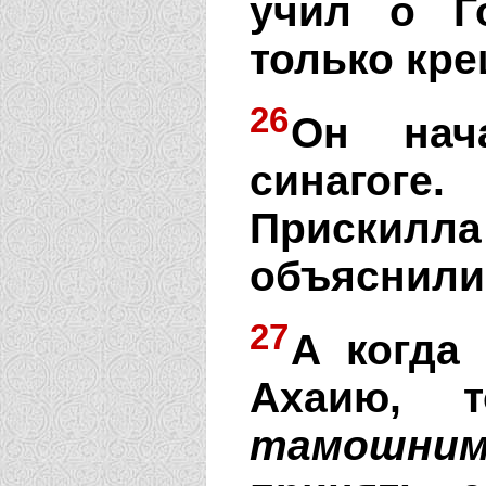
учил о Г
только кр
26
Он нач
синагоге
Прискилл
объяснили 
27
А когда
Ахаию, 
тамошни