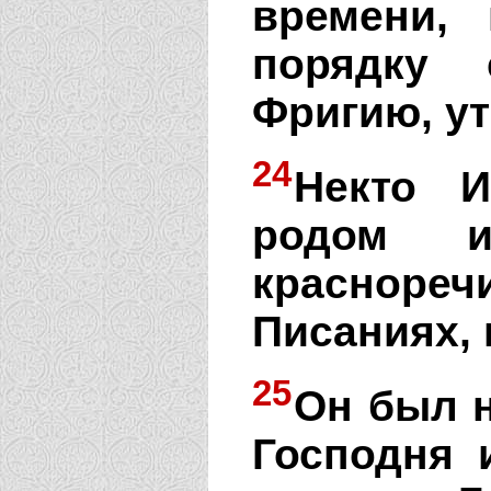
времени,
порядку 
Фригию, ут
24
Некто И
родом и
краснор
Писаниях, 
25
Он был н
Господня 