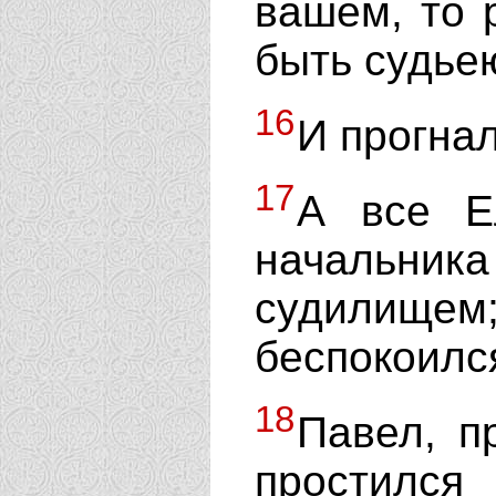
вашем, то 
быть судьею
16
И прогнал
17
А все Е
начальника
судилище
беспокоился
18
Павел, п
простился