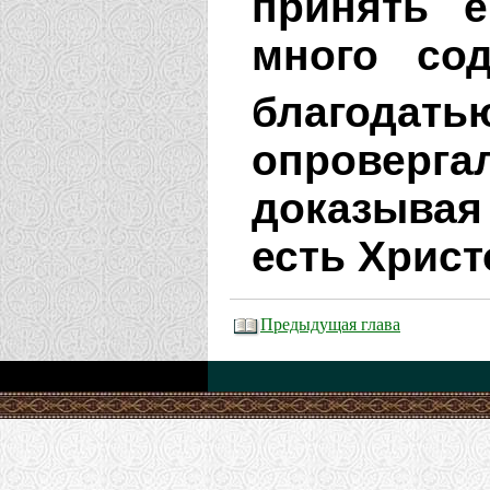
принять е
много со
благодать
опроверг
доказыва
есть Христ
Предыдущая глава