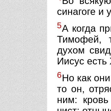
Во всякую
синагоге и
5
А когда п
Тимофей, 
духом свид
Иисус есть 
6
Но как они
то он, отр
ним: кровь
чист; отнын