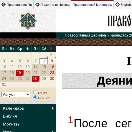
Православие.Ru
Поместные Церкви
Православный Календарь
English
Православный Церковный календарь 2
Пн
Вт
Ср
Чт
Пт
Сб
Вс
1
2
3
4
5
6
7
9
8
10
11
12
13
14
15
16
17
18
19
20
21
22
23
Деяни
24
25
26
27
28
29
30
31
Ст. ст.
Нов. ст.
Календарь
Библия
1
После се
Молитвы