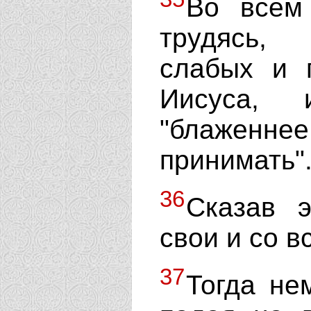
Во всем 
трудясь,
слабых и 
Иисуса,
"блажен
принимать"
36
Сказав э
свои и со 
37
Тогда не