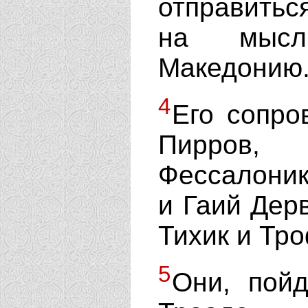
отправитьс
на мысль
Македонию
4
Его сопро
Пирров
Фессалоник
и Гаий Дер
Тихик и Тр
5
Они, пой