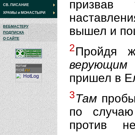
призвав
СВ. ПИСАНИЕ
ХРАМЫ
и
МОНАСТЫРИ
наставлен
вышел и по
ВЕБМАСТЕРУ
ПОДПИСКА
О САЙТЕ
2
Пройдя ж
верующим
пришел в Е
3
Там
пробыл
по случаю
против н