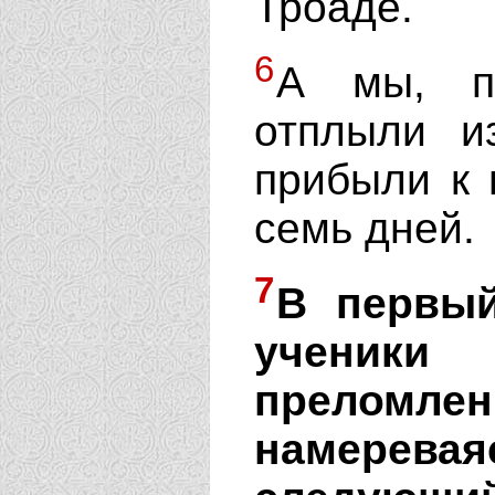
Троаде.
6
А мы, по
отплыли и
прибыли к 
семь дней.
7
В первый
ученик
преломл
намерев