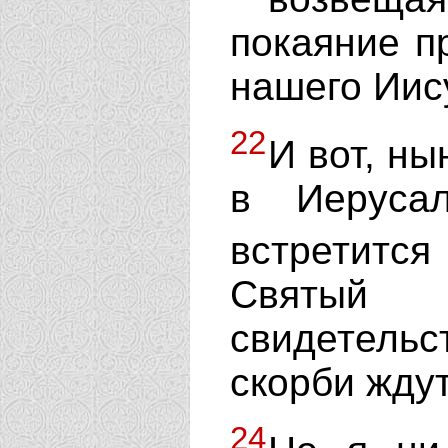
покаяние п
нашего Иис
22
И вот, ны
в Иеруса
встретит
Святый
свидетельс
скорби жду
24