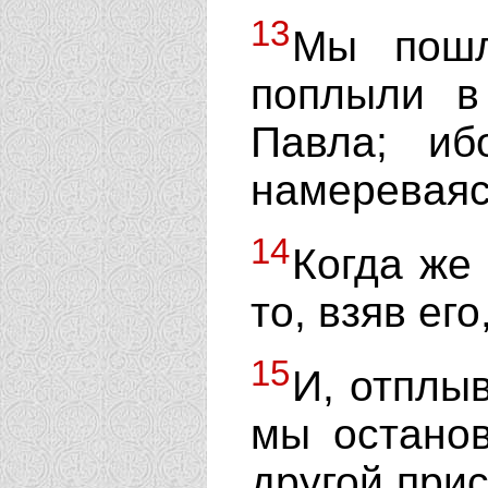
13
Мы пошл
поплыли в
Павла; иб
намереваяс
14
Когда же
то, взяв ег
15
И, отплы
мы останов
другой прис