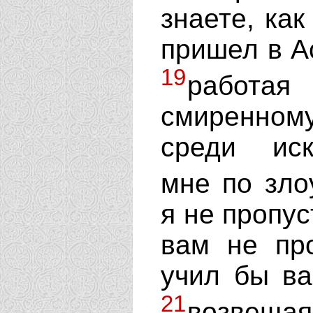
знаете, как
пришел в А
19
работа
смиренному
среди иск
мне по зл
я не пропус
вам не пр
учил бы ва
21
возвещ