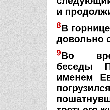
следующий
и продолжи
8
В горнице
довольно 
9
Во вре
беседы П
именем Ев
погрузил
пошатнувш
третьего ж