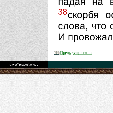
падая на 
38
скорбя о
слова, что 
И провожали
Предыдущая глава
days@pravoslavie.ru