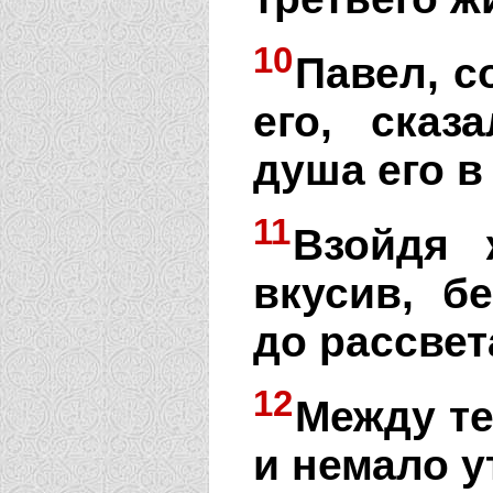
10
Павел, с
его, сказ
душа его в
11
Взойдя 
вкусив, б
до рассвет
12
Между те
и немало 