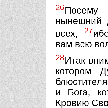
26
Посему 
нынешний д
27
всех,
иб
вам всю во
28
Итак вним
котором Д
блюстителя
и Бога, к
Кровию Сво