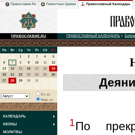
Православный Календарь
Православие.Ru
Поместные Церкви
ПРАВОСЛАВНЫЙ КАЛЕНДАРЬ
»
Библ
ПРАВОСЛАВИЕ.RU
Пн
Вт
Ср
Чт
Пт
Сб
Вс
1
2
3
4
5
6
7
8
9
10
11
12
13
14
15
16
17
18
19
20
21
22
23
24
25
26
Деяни
27
28
29
30
31
Ст. ст.
Нов. ст.
КАЛЕНДАРЬ
1
По прек
ИКОНЫ
МОЛИТВЫ