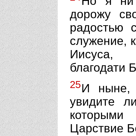
Но я ни
дорожу св
радостью 
служение, к
Иисуса, 
благодати 
25
И ныне, 
увидите л
которыми
Царствие Б