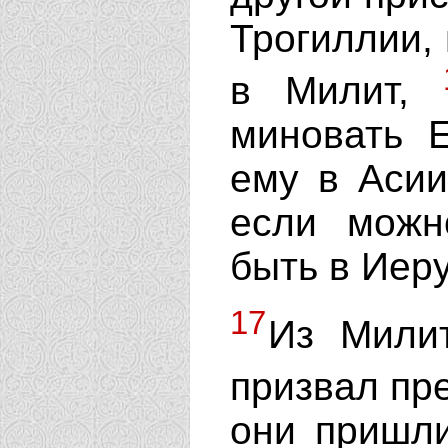
Трогиллии,
в Милит,
миновать 
ему в Асии
если можн
быть в Иер
17
Из Мили
призвал пр
они пришли