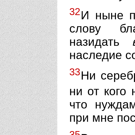
32
И ныне п
слову бл
назидать
наследие с
33
Ни сереб
ни от кого
что нужд
при мне по
35