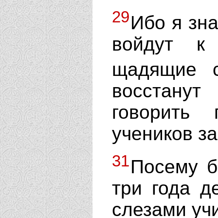
29
Ибо я зна
войдут к
щадящие 
восстану
говорить 
учеников за
31
Посему б
три года д
слезами учи