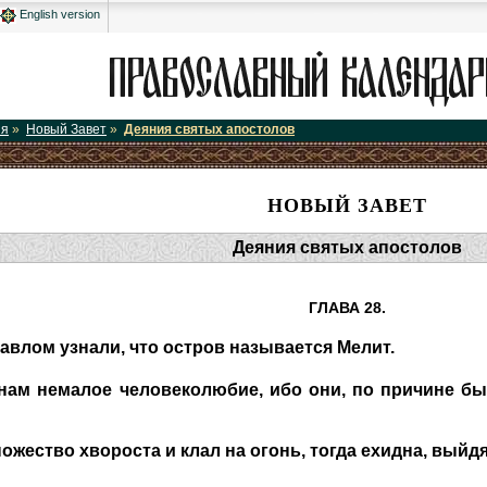
English version
ия
»
Новый Завет
»
Деяния святых апостолов
НОВЫЙ ЗАВЕТ
Деяния святых апостолов
ГЛАВА 28.
авлом узнали, что остров называется Мелит.
нам немалое человеколюбие, ибо они, по причине бы
ожество хвороста и клал на огонь, тогда ехидна, выйдя 