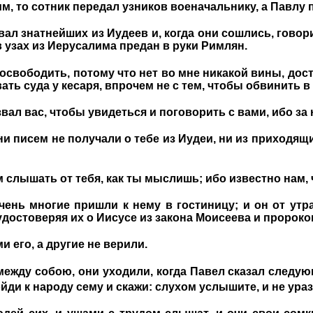
м, то сотник передал узников военачальнику, а Павлу 
вал знатнейших из Иудеев и, когда они сошлись, говор
в узах из Иерусалима предан в руки Римлян.
 освободить, потому что нет во мне никакой вины, дос
ть суда у кесаря, впрочем не с тем, чтобы обвинить в
звал вас, чтобы увидеться и поговорить с вами, ибо з
ни писем не получали о тебе из Иудеи, ни из приходящих
слышать от тебя, как ты мыслишь; ибо известно нам, ч
очень многие пришли к нему в гостиницу; и он от утр
достоверяя их о Иисусе из закона Моисеева и пророко
 его, а другие не верили.
между собою, они уходили, когда Павел сказал следу
йди к народу сему и скажи: слухом услышите, и не ураз