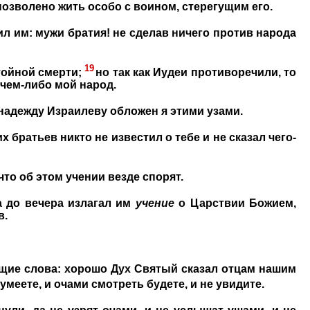
позволено жить особо с воином, стерегущим его.
ил им: мужи братия! не сделав ничего против народа
19
тойной смерти;
но так как Иудеи противоречили, то
 чем-либо мой народ.
а надежду Израилеву обложен я этими узами.
 братьев никто не известил о тебе и не сказал чего-
то об этом учении везде спорят.
а до вечера излагал им
учение
о Царствии Божием,
в.
ющие слова: хорошо Дух Святый сказал отцам нашим
умеете, и очами смотреть будете, и не увидите.