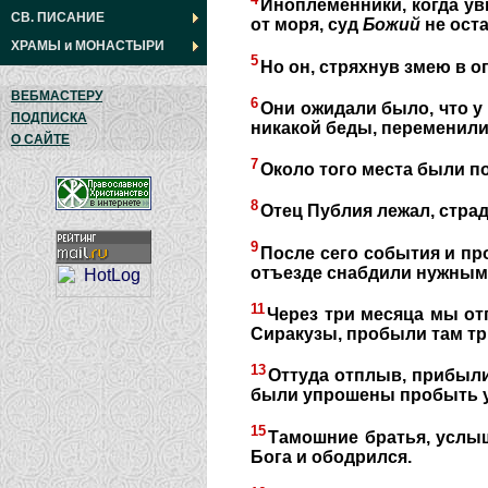
Иноплеменники, когда уви
СВ. ПИСАНИЕ
от моря, суд
Божий
не оста
ХРАМЫ
и
МОНАСТЫРИ
5
Но он, стряхнув змею в о
ВЕБМАСТЕРУ
6
Они ожидали было, что у 
ПОДПИСКА
никакой беды, переменили 
О САЙТЕ
7
Около того места были п
8
Отец Публия лежал, страд
9
После сего события и пр
отъезде снабдили нужным
11
Через три месяца мы от
Сиракузы, пробыли там тр
13
Оттуда отплыв, прибыли
были упрошены пробыть у 
15
Тамошние братья, услыш
Бога и ободрился.