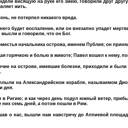
дели висящую на руке его змею, говорили друг другу: 
вляет жить.
гонь, не потерпел никакого вреда.
него будет воспаление, или он внезапно упадет мертвы
мысли и говорили, что он Бог.
оместья начальника острова, именем Публия; он приня
ая горячкою и болью в животе; Павел вошел к нему, пом
очие на острове, имевшие болезни, приходили и были
.
плыли на Александрийском корабле, называемом Дио
и дня.
 в Ригию; и как через день подул южный ветер, прибы
них семь дней, а потом пошли в Рим.
ав о нас, вышли нам навстречу до Аппиевой площади