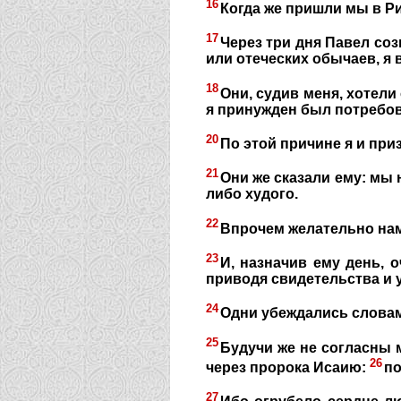
16
Когда же пришли мы в Ри
17
Через три дня Павел соз
или отеческих обычаев, я 
18
Они, судив меня, хотели
я принужден был потребова
20
По этой причине я и при
21
Они же сказали ему: мы 
либо худого.
22
Впрочем желательно нам 
23
И, назначив ему день, 
приводя свидетельства и у
24
Одни убеждались словами
25
Будучи же не согласны 
26
через пророка Исаию:
по
27