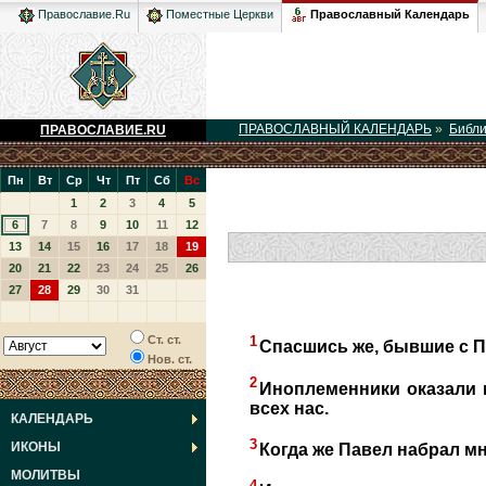
Православный Календарь
Православие.Ru
Поместные Церкви
ПРАВОСЛАВНЫЙ КАЛЕНДАРЬ
»
Библ
ПРАВОСЛАВИЕ.RU
Пн
Вт
Ср
Чт
Пт
Сб
Вс
1
2
3
4
5
6
7
8
9
10
11
12
13
14
15
16
17
18
19
20
21
22
23
24
25
26
27
28
29
30
31
1
Ст. ст.
Спасшись же, бывшие с П
Нов. ст.
2
Иноплеменники оказали 
всех нас.
КАЛЕНДАРЬ
3
ИКОНЫ
Когда же Павел набрал мн
МОЛИТВЫ
4