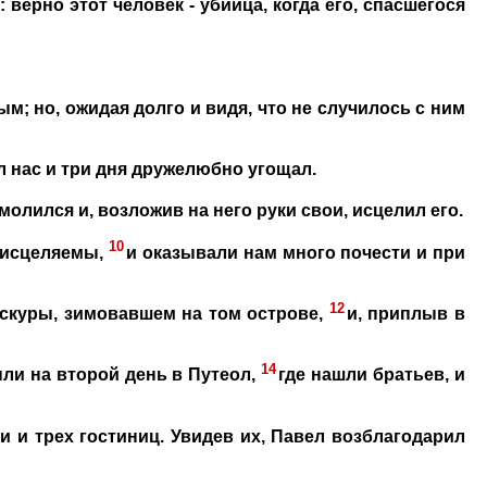
верно этот человек - убийца, когда его, спасшегося
м; но, ожидая долго и видя, что не случилось с ним
л нас и три дня дружелюбно угощал.
олился и, возложив на него руки свои, исцелил его.
10
 исцеляемы,
и оказывали нам много почести и при
12
скуры, зимовавшем на том острове,
и, приплыв в
14
ли на второй день в Путеол,
где нашли братьев, и
 и трех гостиниц. Увидев их, Павел возблагодарил