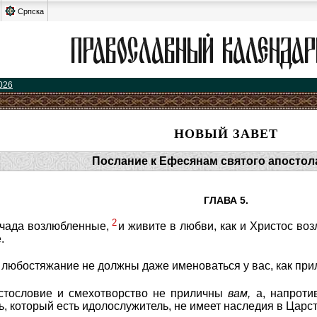
Српска
026
НОВЫЙ ЗАВЕТ
Послание к Ефесянам святого апостол
ГЛАВА 5.
2
к чада возлюбленные,
и живите в любви, как и Христос во
.
и любостяжание не должны даже именоваться у вас, как при
устословие и смехотворство не приличны
вам,
а, напроти
, который есть идолослужитель, не имеет наследия в Царст