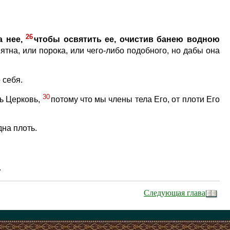
26
 нее,
чтобы освятить ее, очистив банею водною
на, или порока, или чего-либо подобного, но дабы она
 себя.
30
дь Церковь,
потому что мы члены тела Его, от плоти Его
дна плоть.
.
Следующая глава