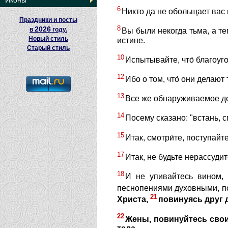
Иконы
6
Никто да не обольщает вас
Праздники и посты
8
2026
в
году.
Вы были некогда тьма, а теп
Новый стиль
истине.
Старый стиль
10
Испытывайте, что́ благоуг
12
Ибо о том, что́ они делают
13
Все же обнаруживаемое дел
14
Посему сказано: "встань, с
15
Итак, смотри́те, поступайт
17
Итак, не будьте нерассудит
18
И не упивайтесь вином, 
песнопениями духовными, по
21
Христа,
повинуясь друг 
22
Жены, повинуйтесь свои