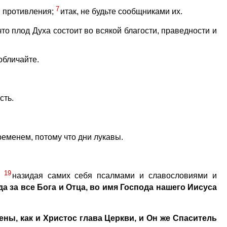
7
в противления;
итак, не будьте сообщниками их.
что плод Духа состоит во всякой благости, праведности и
обличайте.
сть.
еменем, потому что дни лукавы.
19
,
назидая самих себя псалмами и славословиями и
да за все Бога и Отца, во имя Господа нашего Иисуса
ены, как и Христос глава Церкви, и Он же Спаситель