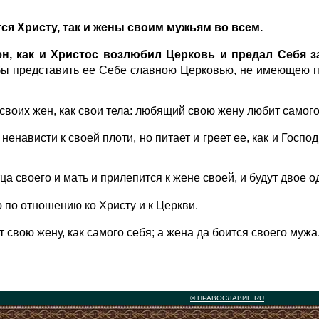
ся Христу, так и жены своим мужьям во всем.
н, как и Христос возлюбил Церковь и предал Себя за
бы представить ее Себе славною Церковью, не имеющею пят
воих жен, как свои тела: любящий свою жену любит самого
ненависти к своей плоти, но питает и греет ее, как и Госпо
а своего и мать и прилепится к жене своей, и будут двое о
ю по отношению ко Христу и к Церкви.
 свою жену, как самого себя; а жена да боится своего мужа
© ПРАВОСЛАВИЕ.RU