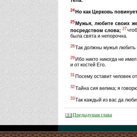
тела.
24
Но как Церковь повинует
25
Мужья, любите своих же
27
посредством слова;
что
была свята и непорочна.
28
Так должны мужья любить с
29
Ибо никто никогда не имел 
и от костей Его.
31
Посему оставит человек отц
32
Тайна сия велика; я говор
33
Так каждый из вас да любит
Предыдущая глава