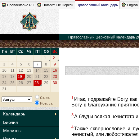
Православие.Ru
Поместные Церкви
Православный Календарь
English
Православный Церковный календарь 2
Пн
Вт
Ср
Чт
Пт
Сб
Вс
1
2
3
4
5
6
8
9
7
10
11
12
13
14
15
16
17
18
19
20
21
22
23
24
25
26
27
28
29
30
31
1
Ст. ст.
Итак, подражайте Богу, ка
Нов. ст.
Богу, в благоухание приятное
Календарь
3
А блуд и всякая нечистота 
Библия
4
Также сквернословие и п
Молитвы
нечистый, или любостяжатель