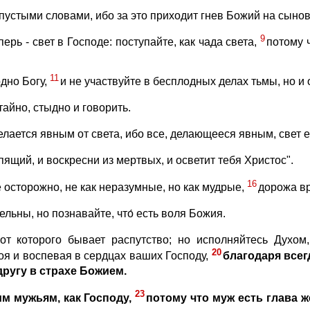
 пустыми словами, ибо за это приходит гнев Божий на сыно
9
ерь - свет в Господе: поступайте, как чада света,
потому 
11
одно Богу,
и не участвуйте в бесплодных делах тьмы, но и 
 тайно, стыдно и говорить.
ается явным от света, ибо все, делающееся явным, свет е
пящий, и воскресни из мертвых, и осветит тебя Христос".
16
е осторожно, не как неразумные, но как мудрые,
дорожа вр
ельны, но познавайте, что́ есть воля Божия.
от которого бывает распутство; но исполняйтесь Духом
20
я и воспевая в сердцах ваших Господу,
благодаря всег
другу в страхе Божием.
23
м мужьям, как Господу,
потому что муж есть глава ж