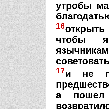
утробы ма
благодат
16
открыть
чтобы я
язычника
советоват
17
и не п
предшеств
а пошел
возвратилс