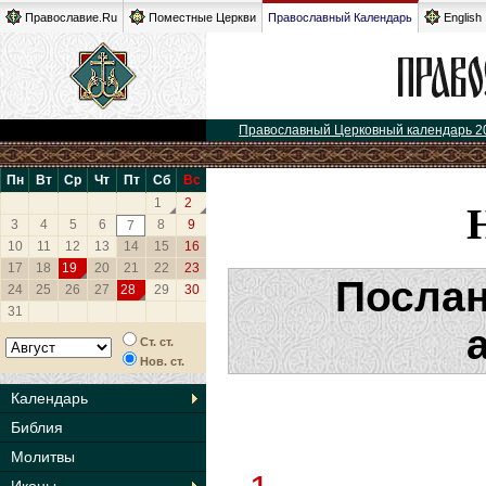
Православие.Ru
Поместные Церкви
Православный Календарь
English
Православный Церковный календарь 2
Пн
Вт
Ср
Чт
Пт
Сб
Вс
1
2
3
4
5
6
8
9
7
10
11
12
13
14
15
16
17
18
19
20
21
22
23
Послан
24
25
26
27
28
29
30
31
Ст. ст.
Нов. ст.
Календарь
Библия
Молитвы