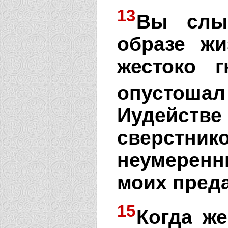
13
Вы слы
образе жи
жестоко 
опустошал
Иудейс
сверстник
неумеренн
моих пред
15
Когда же