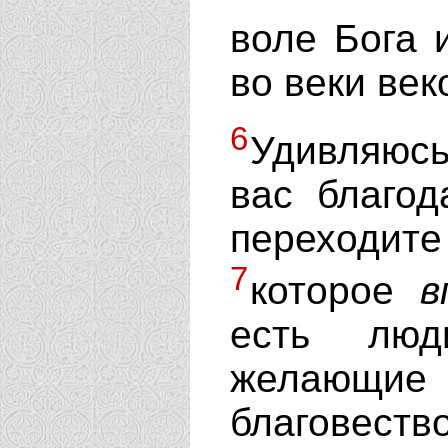
воле Бога 
во веки век
6
Удивляюс
вас благод
переходите
7
которое
в
есть лю
желаю
благовеств