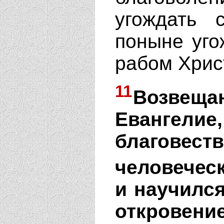
угождать
поныне уго
рабом Хрис
11
Возвещ
Еванг
благов
человеческ
и научился
откровение