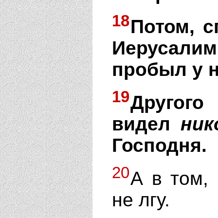
18
Потом, с
Иерусали
пробыл у н
19
Другого
видел
ник
Господня.
20
А в том, 
не лгу.