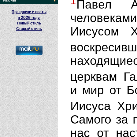
1
Иконы
Павел 
Праздники и посты
человеками
2026
в
году.
Новый стиль
Иисусом 
Старый стиль
воскресивш
находящи
церквам Г
и мир от Б
Иисуса Хр
Самого за 
нас от нас