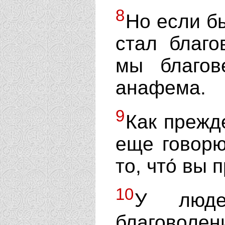
8
Но если б
стал благо
мы благов
анафема.
9
Как прежд
еще говорю
то, что́ вы
10
У люд
благоволен