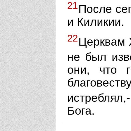
21
После се
и Киликии.
22
Церквам 
не был изв
они, что 
благовеств
истреблял,
Бога.