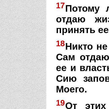
17
Потому 
отдаю жи
принять ее
18
Никто не
Сам отдаю
ее и власт
Сию запо
Моего.
19
От этих