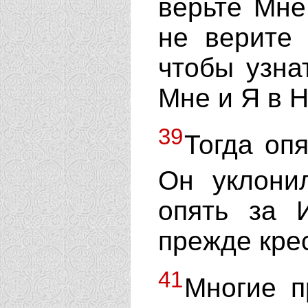
верьте Мн
не верите
чтобы узна
Мне и Я в 
39
Тогда опя
Он уклони
опять за 
прежде крес
41
Многие п