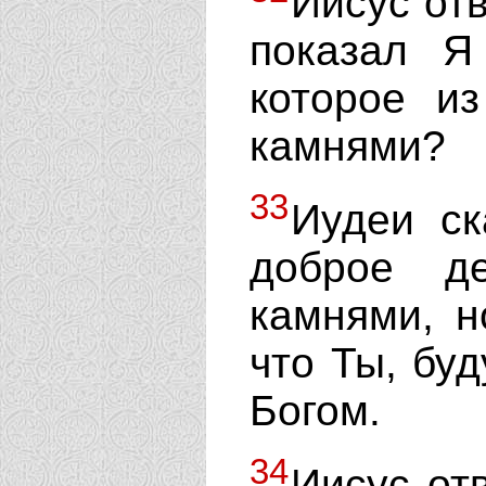
Иисус от
показал Я
которое и
камнями?
33
Иудеи ск
доброе д
камнями, н
что Ты, бу
Богом.
34
Иисус от