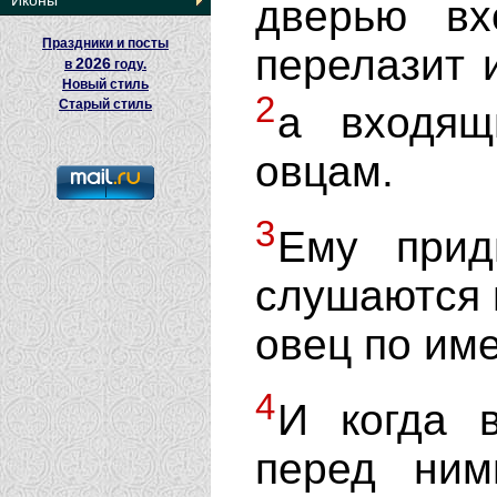
Иконы
дверью вх
Праздники и посты
перелазит и
2026
в
году.
Новый стиль
2
Старый стиль
а входящ
овцам.
3
Ему прид
слушаются г
овец по име
4
И когда 
перед ним