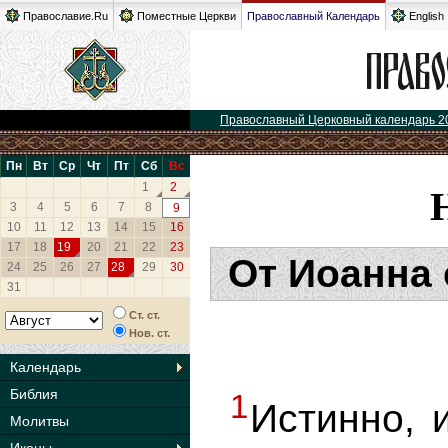
Православие.Ru
Поместные Церкви
Православный Календарь
English
Православный Церковный календарь 2
Пн
Вт
Ср
Чт
Пт
Сб
Вс
1
2
3
4
5
6
7
8
9
10
11
12
13
14
15
16
17
18
19
20
21
22
23
От Иоанна 
24
25
26
27
28
29
30
31
Ст. ст.
Нов. ст.
Календарь
Библия
1
Истинно, 
Молитвы