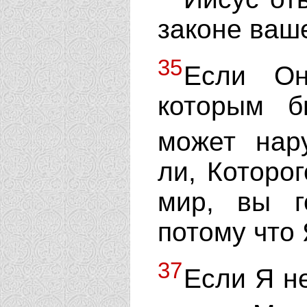
законе ваше
35
Если Он
которым 
может нар
ли, Которо
мир, вы го
потому что
37
Если Я н