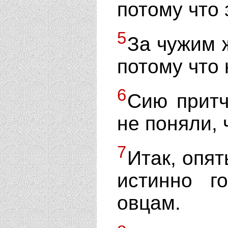
потому что 
5
За чужим ж
потому что 
6
Сию притч
не поняли, 
7
Итак, опят
истинно г
овцам.