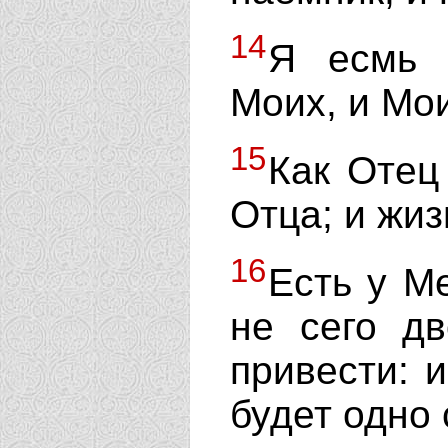
14
Я есмь 
Моих, и Мо
15
Как Отец
Отца; и жиз
16
Есть у М
не сего д
привести: 
будет одно 