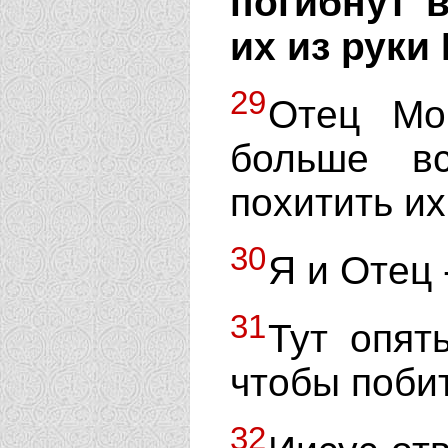
погибнут в
их из руки
29
Отец Мо
больше в
похитить их
30
Я и Отец 
31
Тут опят
чтобы побит
32