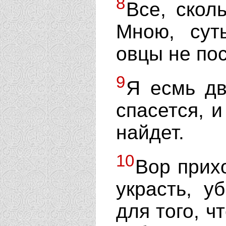
8
Все, скол
Мною, сут
овцы не по
9
Я есмь дв
спасется, и
найдет.
10
Вор прихо
украсть, у
для того, ч