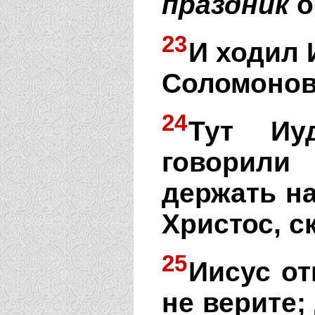
праздник
о
23
И ходил 
Соломонов
24
Тут Иу
говорили
держать н
Христос, с
25
Иисус от
не верите;