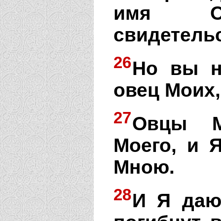
имя О
свидетельс
26
Но вы н
овец Моих,
27
Овцы М
Моего, и 
Мною.
28
И Я даю