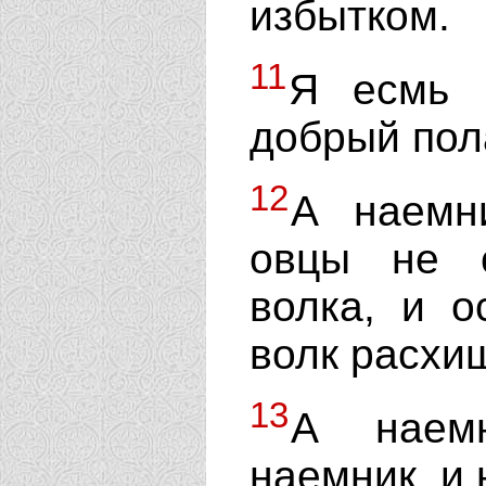
избытком.
11
Я есмь 
добрый пола
12
А наемни
овцы не с
волка, и о
волк расхищ
13
А наемн
наемник, и 