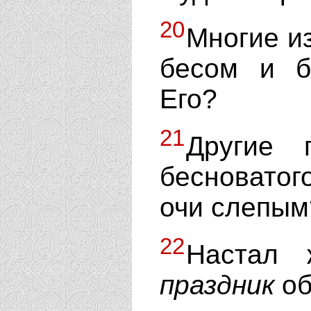
20
Многие и
бесом и б
Его?
21
Другие 
бесноватог
очи слепым
22
Настал 
праздник
об