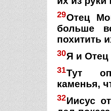
их из руки
29
Отец Мо
больше в
похитить и
30
Я и Отец 
31
Тут оп
каменья, ч
32
Иисус о