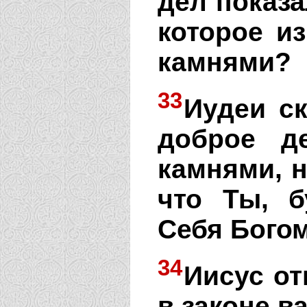
дел показа
которое и
камнями?
33
Иудеи ск
доброе д
камнями, н
что Ты, б
Себя Богом
34
Иисус от
в законе в