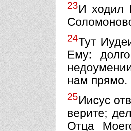
23
И ходил 
Соломонов
24
Тут Иуде
Ему: долг
недоумении
нам прямо.
25
Иисус отв
верите; де
Отца Моег