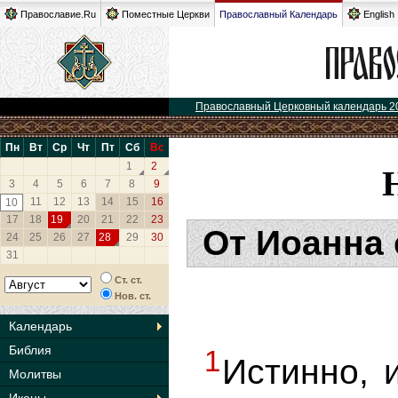
Православие.Ru
Поместные Церкви
Православный Календарь
English
Православный Церковный календарь 2
Пн
Вт
Ср
Чт
Пт
Сб
Вс
1
2
3
4
5
6
7
8
9
11
12
13
14
15
16
10
17
18
19
20
21
22
23
От Иоанна 
24
25
26
27
28
29
30
31
Ст. ст.
Нов. ст.
Календарь
Библия
1
Истинно, 
Молитвы