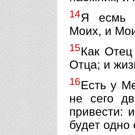
14
Я есмь 
Моих, и Мо
15
Как Отец
Отца; и жиз
16
Есть у М
не сего д
привести: 
будет одно 