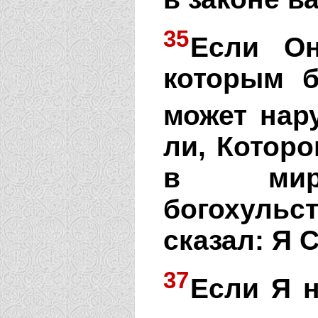
35
Если Он
которым 
может нар
ли, Которо
в мир
богохуль
сказал: Я
37
Если Я н