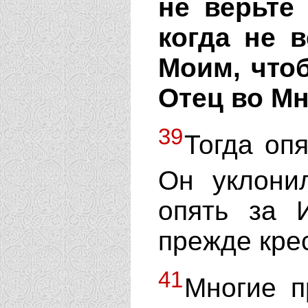
не верьте
когда не 
Моим, чтоб
Отец во Мн
39
Тогда опя
Он уклони
опять за 
прежде крес
41
Многие п