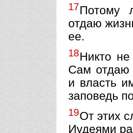
17
Потому 
отдаю жизн
ее.
18
Никто не
Сам отдаю 
и власть и
заповедь по
19
От этих 
Иудеями ра