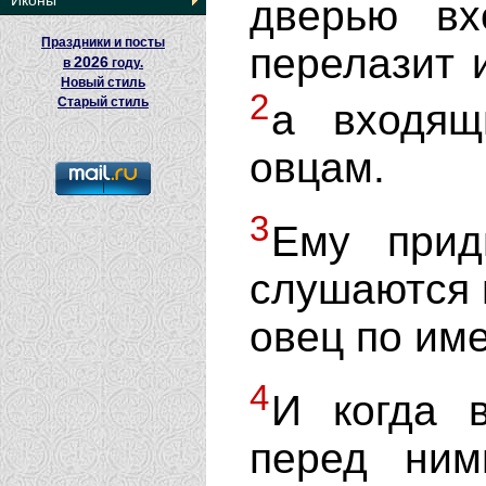
Иконы
дверью вх
Праздники и посты
перелазит и
2026
в
году.
Новый стиль
2
Старый стиль
а входящ
овцам.
3
Ему прид
слушаются г
овец по име
4
И когда 
перед ним