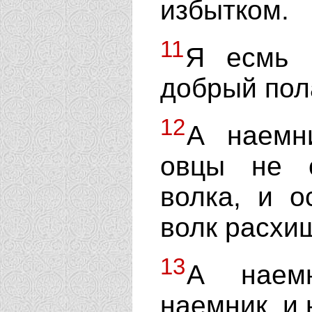
избытком.
11
Я есмь 
добрый пола
12
А наемни
овцы не с
волка, и о
волк расхищ
13
А наемн
наемник, и 