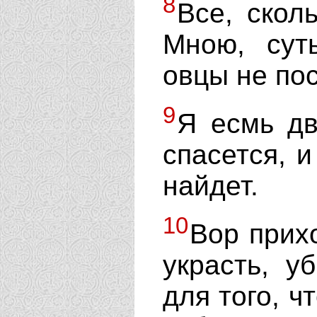
8
Все, скол
Мною, сут
овцы не по
9
Я есмь дв
спасется, и
найдет.
10
Вор прихо
украсть, у
для того, ч