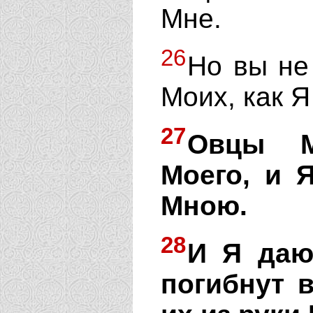
Мне.
26
Но вы не
Моих, как Я
27
Овцы М
Моего, и 
Мною.
28
И Я даю
погибнут в