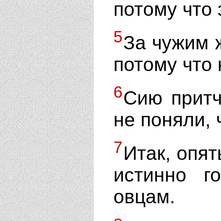
потому что 
5
За чужим ж
потому что 
6
Сию притч
не поняли, 
7
Итак, опят
истинно г
овцам.