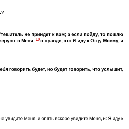
ь?
Утешитель не приидет к вам; а если пойду, то пошлю
10
 веруют в Меня;
о правде, что Я иду к Отцу Моему, и
Себя говорить будет, но будет говорить, что услышит,
не увидите Меня, и опять вскоре увидите Меня, и: Я иду к