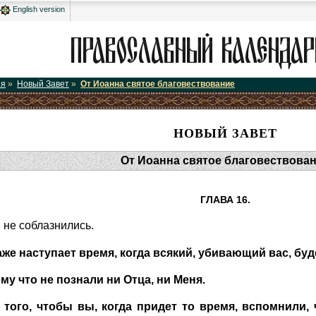
English version
ия
»
Новый Завет
»
От Иоанна святое благовествование
НОВЫЙ ЗАВЕТ
От Иоанна святое благовествова
ГЛАВА 16.
 не соблазнились.
аже наступает время, когда всякий, убивающий вас, буд
му что не познали ни Отца, ни Меня.
 того, чтобы вы, когда придет то время, вспомнили,