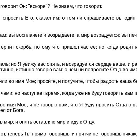
 говорит Он: "вскоре"? Не знаем, что говорит.
т спросить Его, сказал им: о том ли спрашиваете вы один 
ам: вы восплачете и возрыдаете, а мир возрадуется; вы печ
терпит скорбь, потому что пришел час ее; но когда родит 
чаль; но Я увижу вас опять, и возрадуется сердце ваше, и р
стинно, истинно говорю вам: о чем ни попросите Отца во им
ли во имя Мое; проси́те, и полу́чите, чтобы радость ваша
чами; но наступает время, когда уже не буду говорить вам 
 во имя Мое, и не говорю вам, что Я буду просить Отца о в
ел от Бога.
 мир; и опять оставляю мир и иду к Отцу.
вот, теперь Ты прямо говоришь, и притчи не говоришь никак