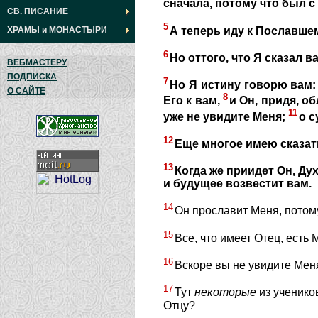
сначала, потому что был с
СВ. ПИСАНИЕ
5
А теперь иду к Пославшем
ХРАМЫ
и
МОНАСТЫРИ
6
Но оттого, что Я сказал 
ВЕБМАСТЕРУ
ПОДПИСКА
7
Но Я истину говорю вам: 
О САЙТЕ
8
Его к вам,
и Он, придя, об
11
уже не увидите Меня;
о с
12
Еще многое имею сказать
13
Когда же приидет Он, Дух
и будущее возвестит вам.
14
Он прославит Меня, потому
15
Все, что имеет Отец, есть 
16
Вскоре вы не увидите Меня
17
Тут
некоторые
из учеников
Отцу?