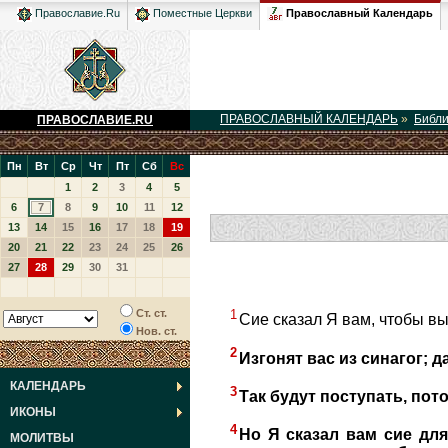
Православный Календарь
Православие.Ru
Поместные Церкви
ПРАВОСЛАВНЫЙ КАЛЕНДАРЬ
»
Библ
ПРАВОСЛАВИЕ.RU
Пн
Вт
Ср
Чт
Пт
Сб
Вс
1
2
3
4
5
6
7
8
9
10
11
12
13
14
15
16
17
18
19
20
21
22
23
24
25
26
27
28
29
30
31
1
Ст. ст.
Сие сказал Я вам, чтобы вы
Нов. ст.
2
Изгонят вас из синагог; д
КАЛЕНДАРЬ
3
Так будут поступать, пото
ИКОНЫ
4
Но Я сказал вам сие для
МОЛИТВЫ