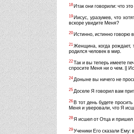
18
Итак они говорили: что это
19
Иисус, уразумев, что хотя
вскоре увидите Меня?
20
Истинно, истинно говорю в
21
Женщина, когда рождает, 
родился человек в мир.
22
Так и вы теперь имеете пе
спросите Меня ни о чем. || И
24
Доныне вы ничего не проси
25
Доселе Я говорил вам прит
26
В тот день будете просить
Меня и уверовали, что Я исш
28
Я исшел от Отца и пришел в
29
Ученики Его сказали Ему: 