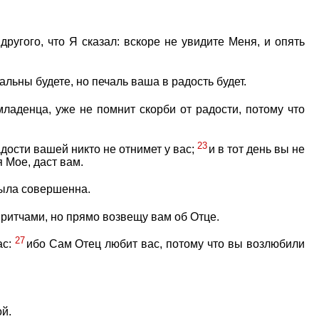
другого, что Я сказал: вскоре не увидите Меня, и опять
альны будете, но печаль ваша в радость будет.
младенца, уже не помнит скорби от радости, потому что
23
адости вашей никто не отнимет у вас;
и в тот день вы не
я Мое, даст вам.
 была совершенна.
притчами, но прямо возвещу вам об Отце.
27
ас:
ибо Сам Отец любит вас, потому что вы возлюбили
ой.