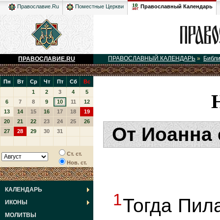
Православный Календарь
Православие.Ru
Поместные Церкви
ПРАВОСЛАВНЫЙ КАЛЕНДАРЬ
»
Библ
ПРАВОСЛАВИЕ.RU
Пн
Вт
Ср
Чт
Пт
Сб
Вс
1
2
3
4
5
6
7
8
9
10
11
12
13
14
15
16
17
18
19
20
21
22
23
24
25
26
От Иоанна 
27
28
29
30
31
Ст. ст.
Нов. ст.
КАЛЕНДАРЬ
1
Тогда Пил
ИКОНЫ
МОЛИТВЫ