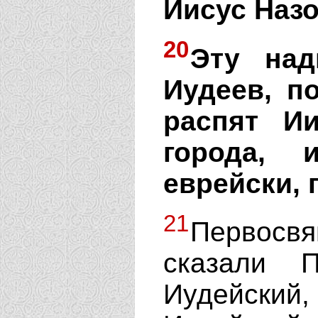
Иисус Назо
20
Эту над
Иудеев, п
распят И
города, 
еврейски, 
21
Первосв
сказали 
Иудейский,