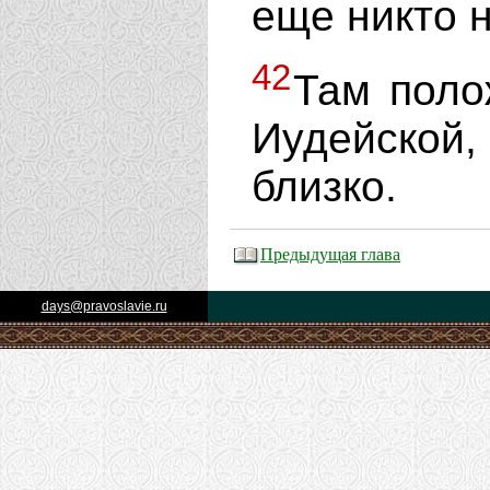
еще никто 
42
Там поло
Иудейско
близко.
Предыдущая глава
days@pravoslavie.ru