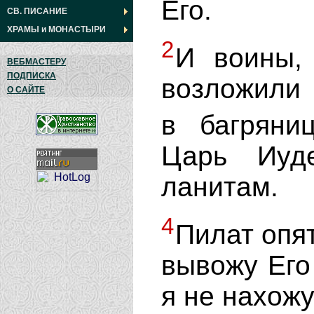
Его.
СВ. ПИСАНИЕ
ХРАМЫ
и
МОНАСТЫРИ
2
И воины,
ВЕБМАСТЕРУ
ПОДПИСКА
возложили 
О САЙТЕ
в багряни
Царь Иуд
ланитам.
4
Пилат опят
вывожу Его 
я не нахожу