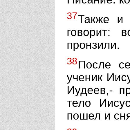
37
Также и
говорит: в
пронзили.
38
После с
ученик Иису
Иудеев,- п
тело Иису
пошел и сн