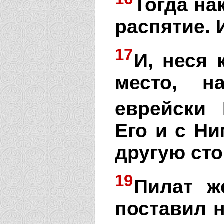
Тогда на
распятие. 
17
И, неся 
место, н
еврейски 
Его и с Ни
другую сто
19
Пилат ж
поставил н