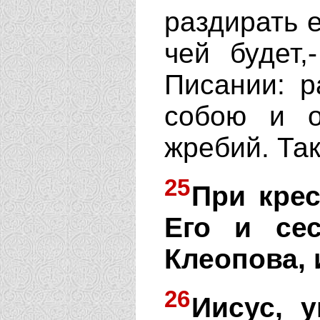
раздирать е
чей будет,
Писании: 
собою и 
жребий. Та
25
При крес
Его и се
Клеопова, 
26
Иисус, 