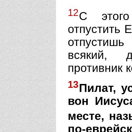
12
С это
отпустить Е
отпустишь
всякий, 
противник 
13
Пилат, у
вон Иисус
месте, на
по-еврейск