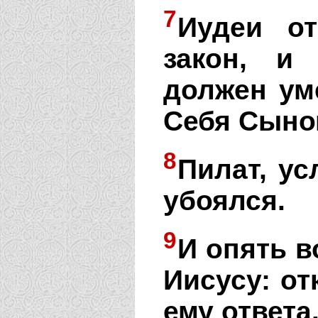
7
Иудеи о
закон, и
должен ум
Себя Сыно
8
Пилат, у
убоялся.
9
И опять в
Иисусу: от
ему ответа