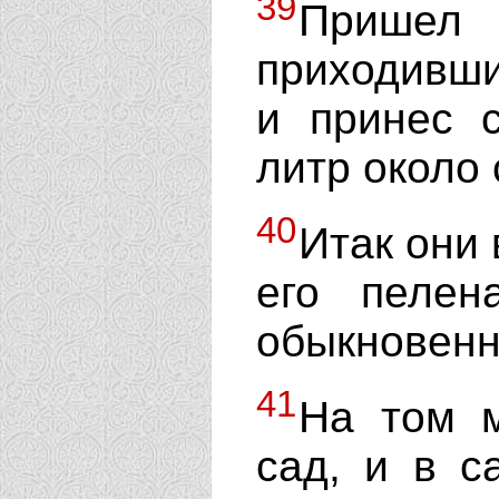
39
Пришел
приходивши
и принес 
литр около 
40
Итак они 
его пелен
обыкновенн
41
На том м
сад, и в с