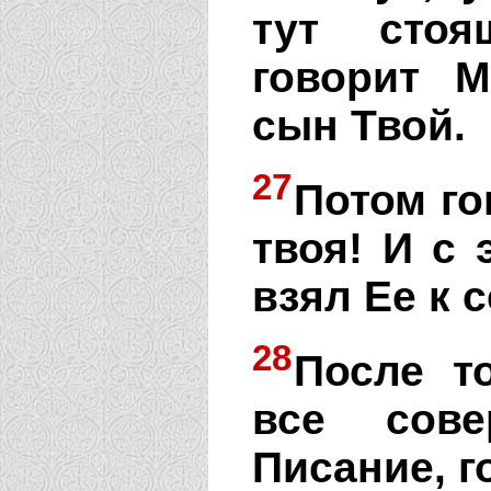
тут стоя
говорит М
сын Твой.
27
Потом го
твоя! И с 
взял Ее к с
28
После то
все сове
Писание, г