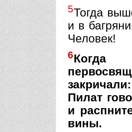
5
Тогда выш
и в багрян
Человек!
6
Когда
первосвящ
закричали
Пилат гово
и распнит
вины.