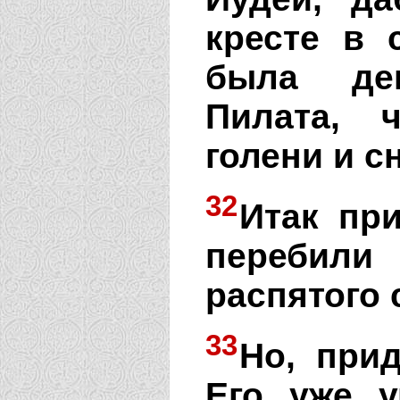
кресте в 
была ден
Пилата, 
голени и с
32
Итак пр
перебили
распятого 
33
Но, прид
Его уже 