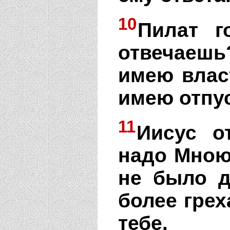
10
Пилат г
отвечаеш
имею влас
имею отпу
11
Иисус о
надо Мною
не было д
более грех
тебе.