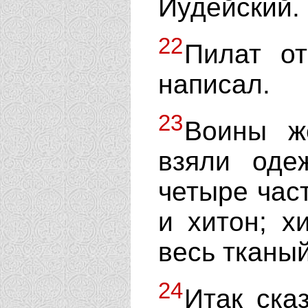
Иудейский.
22
Пилат от
написал.
23
Воины же
взяли оде
четыре част
и хитон; х
весь тканый
24
Итак ска