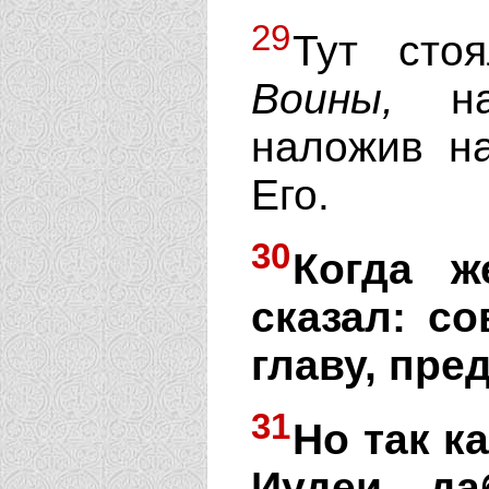
29
Тут стоя
Воины,
нап
наложив на
Его.
30
Когда ж
сказал: с
главу, пре
31
Но так к
Иудеи, д