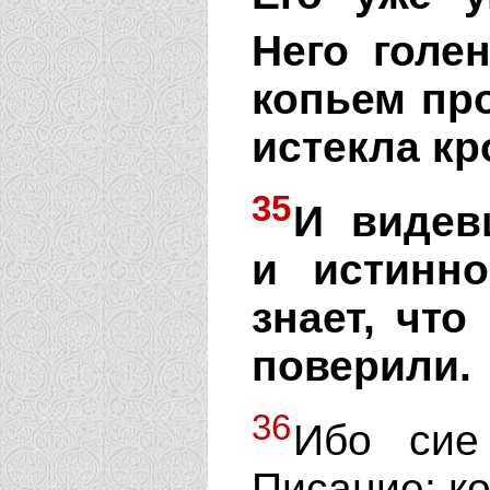
Него голен
копьем про
истекла кр
35
И видев
и истинно
знает, что
поверили.
36
Ибо сие
Писание: ко