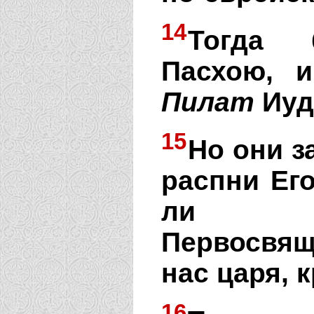
14
Тогда 
Пасхою, 
Пилат
Иуд
15
Но они з
распни Его
ли ва
Первосвящ
нас царя, 
16