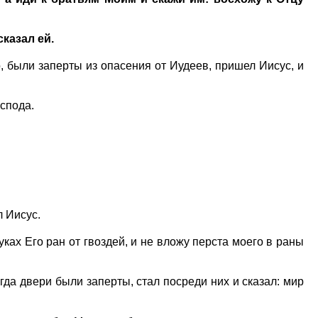
сказал ей.
, были заперты из опасения от Иудеев, пришел Иисус, и
оспода.
л Иисус.
уках Его ран от гвоздей, и не вложу перста моего в раны
гда двери были заперты, стал посреди них и сказал: мир