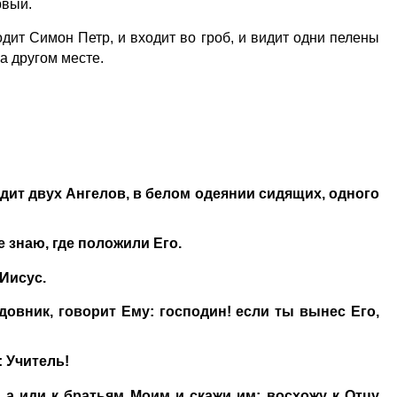
рвый.
дит Симон Петр, и входит во гроб, и видит одни пелены
а другом месте.
идит двух Ангелов, в белом одеянии сидящих, одного
е знаю, где положили Его.
 Иисус.
довник, говорит Ему: господин! если ты вынес Его,
: Учитель!
; а иди к братьям Моим и скажи им: восхожу к Отцу