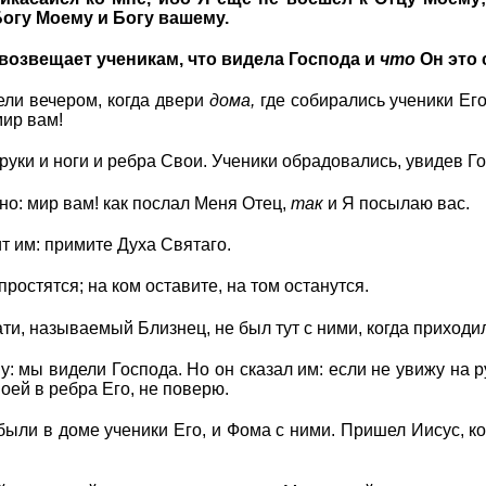
Богу Моему и Богу вашему.
возвещает ученикам, что видела Господа и
что
Он это 
ели вечером, когда двери
дома,
где собирались ученики Его
мир вам!
 руки и ноги и ребра Свои. Ученики обрадовались, увидев Г
но: мир вам! как послал Меня Отец,
так
и Я посылаю вас.
ит им: примите Духа Святаго.
простятся; на ком оставите, на том останутся.
ти, называемый Близнец, не был тут с ними, когда приходи
у: мы видели Господа. Но он сказал им: если не увижу на р
моей в ребра Его, не поверю.
ыли в доме ученики Его, и Фома с ними. Пришел Иисус, ко