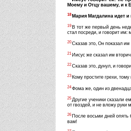
Моему и Отцу вашему, и к 
18
Мария Магдалина идет и 
19
В тот же первый день нед
стал посреди, и говорит им: 
20
Сказав это, Он показал им
21
Иисус же сказал им вторич
22
Сказав это, дунул, и говор
23
Кому простите грехи, тому 
24
Фома же, один из двенадца
25
Другие ученики сказали ем
от гвоздей, и не вложу руки 
26
После восьми дней опять б
вам!