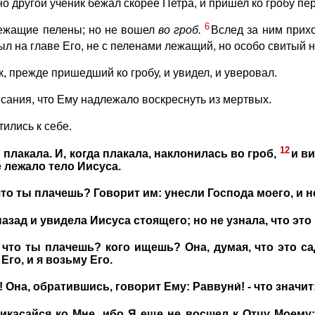
о другой ученик бежал скорее Петра, и пришел ко гробу пе
6
лежащие пелены; но не вошел
во
гроб.
Вслед за ним прихо
был на главе Его, не с пеленами лежащий, но особо свитый н
к, прежде пришедший ко гробу, и увидел, и уверовал.
исания, что Ему надлежало воскреснуть из мертвых.
тились к себе.
12
 плакала. И, когда плакала, наклонилась во гроб,
и в
де лежало тело Иисуса.
что ты плачешь? Говорит им: унесли Господа моего, и н
азад и увидела Иисуса стоящего; но не узнала, что это
 что ты плачешь? кого ищешь? Она, думая, что это са
Его, и я возьму Его.
 Она, обратившись, говорит Ему: Раввуни́! - что значит
рикасайся ко Мне, ибо Я еще не восшел к Отцу Моему