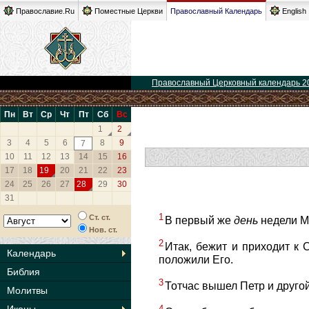
Православие.Ru
Поместные Церкви
Православный Календарь
English
Православный Церковный календарь 2
Пн
Вт
Ср
Чт
Пт
Сб
Вс
1
2
3
4
5
6
8
9
7
10
11
12
13
14
15
16
17
18
19
20
21
22
23
24
25
26
27
28
29
30
31
1
Ст. ст.
В первый же
день
недели Ма
Нов. ст.
2
Итак, бежит и приходит к С
Календарь
положили Его.
Библия
3
Тотчас вышел Петр и другой
Молитвы
4