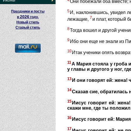
Иконы
Они побежали оба вместе; н
5
Праздники и посты
И, наклонившись, увидел 
2026
в
году.
7
лежащие,
и плат, который 
Новый стиль
Старый стиль
8
Тогда вошел и другой учени
9
Ибо они еще не знали из П
10
Итак ученики опять возвра
11
А Мария стояла у гроба и
у главы и другого у ног, г
13
И они говорят ей: жена! 
14
Сказав сие, обратилась н
15
Иисус говорит ей: жена!
скажи мне, где ты положил 
16
Иисус говорит ей: Мария!
17
Иисус говорит ей: не п