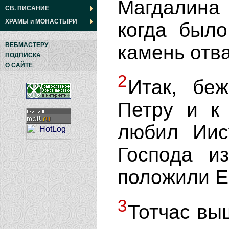
Магдалина
СВ. ПИСАНИЕ
ХРАМЫ
и
МОНАСТЫРИ
когда было
камень отва
ВЕБМАСТЕРУ
ПОДПИСКА
О САЙТЕ
2
Итак, бе
Петру и к 
любил Иис
Господа и
положили Е
3
Тотчас выш