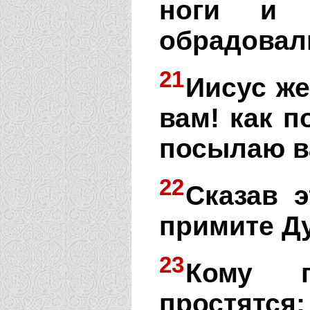
ноги и 
обрадовали
21
Иисус же
вам! как 
посылаю в
22
Сказав э
примите Ду
23
Кому п
простятся;