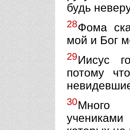
будь невер
28
Фома ска
мой и Бог м
29
Иисус г
потому чт
невидевшие
30
Много 
учениками 