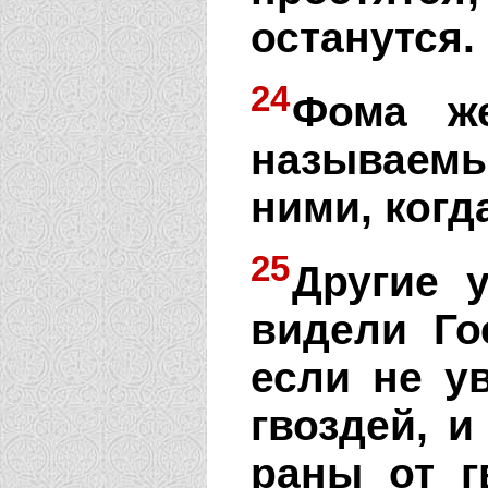
останутся.
24
Фома же
называемы
ними, когд
25
Другие 
видели Го
если не у
гвоздей, и
раны от г