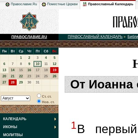
Православный Календарь
Православие.Ru
Поместные Церкви
ПРАВОСЛАВНЫЙ КАЛЕНДАРЬ
»
Библ
ПРАВОСЛАВИЕ.RU
Пн
Вт
Ср
Чт
Пт
Сб
Вс
1
2
3
4
5
6
7
8
9
10
11
12
13
14
15
16
17
18
19
20
21
22
23
24
25
26
От Иоанна 
27
28
29
30
31
Ст. ст.
Нов. ст.
КАЛЕНДАРЬ
1
В первы
ИКОНЫ
МОЛИТВЫ