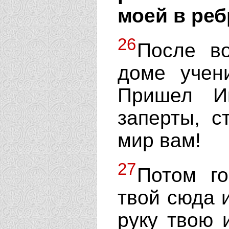
моей в реб
26
После в
доме учен
Пришел И
заперты, с
мир вам!
27
Потом го
твой сюда 
руку твою 