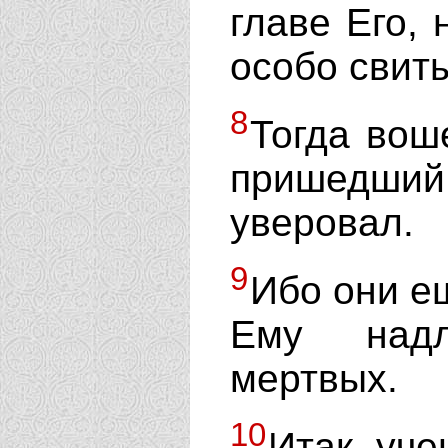
главе Его,
особо свиты
8
Тогда вош
пришедший
уверовал.
9
Ибо они ещ
Ему надл
мертвых.
10
Итак уче