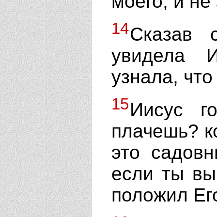
моего, и не
14
Сказав 
увидела 
узнала, что
15
Иисус г
плачешь? к
это садовн
если ты вы
положил Его