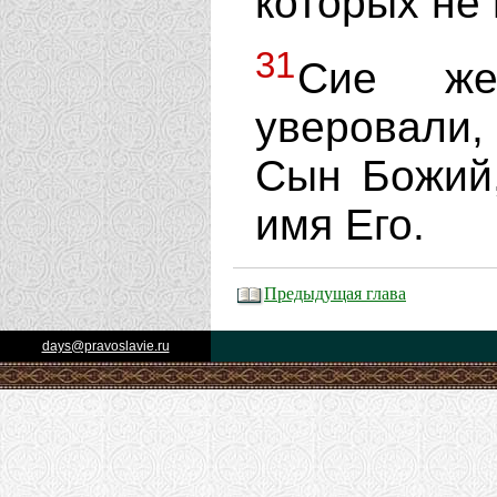
которых не 
31
Сие же
уверовали,
Сын Божий,
имя Его.
Предыдущая глава
days@pravoslavie.ru