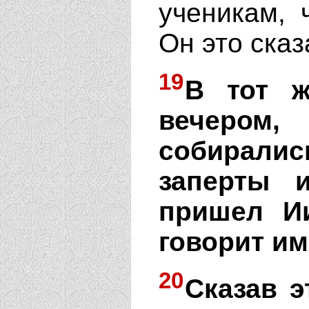
ученикам,
Он это сказ
19
В тот ж
вечером,
собирали
заперты 
пришел Ии
говорит им
20
Сказав э