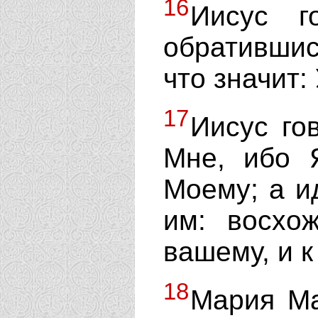
16
Иисус г
обратившись
что значит:
17
Иисус го
Мне, ибо 
Моему; а и
им: восхо
вашему, и к
18
Мария Ма