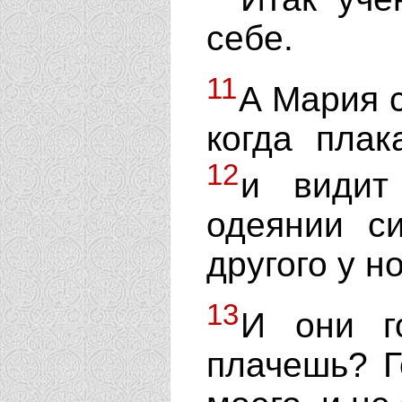
себе.
11
А Мария с
когда плак
12
и видит
одеянии с
другого у н
13
И они г
плачешь? Г