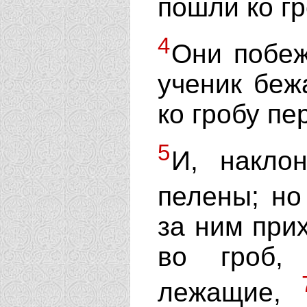
пошли ко гр
4
Они побеж
ученик беж
ко гробу пе
5
И, накло
пелены; н
за ним при
во гроб,
лежащие,