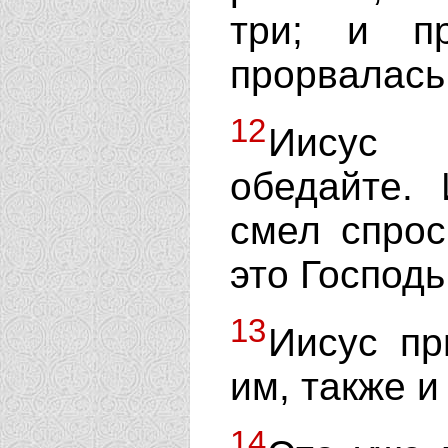
три; и п
прорвалась 
12
Иисус 
обедайте.
смел спрос
это Господь
13
Иисус пр
им, также и
14