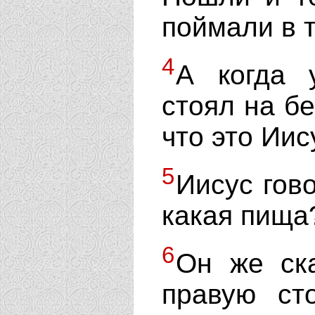
поймали в т
4
А когда 
стоял на бе
что это Иис
5
Иисус гово
какая пища?
6
Он же ска
правую ст