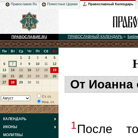
Православный Календарь
Православие.Ru
Поместные Церкви
ПРАВОСЛАВНЫЙ КАЛЕНДАРЬ
»
Библ
ПРАВОСЛАВИЕ.RU
Пн
Вт
Ср
Чт
Пт
Сб
Вс
1
2
3
4
5
6
7
8
9
10
11
12
13
14
15
16
17
18
19
20
21
22
23
24
25
26
От Иоанна 
27
28
29
30
31
Ст. ст.
Нов. ст.
КАЛЕНДАРЬ
1
После то
ИКОНЫ
МОЛИТВЫ