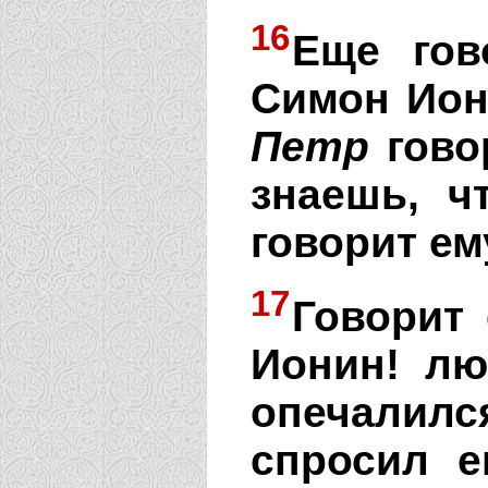
16
Еще гов
Симон Ион
Петр
говор
знаешь, 
говорит ем
17
Говорит 
Ионин! л
опечалил
спросил 