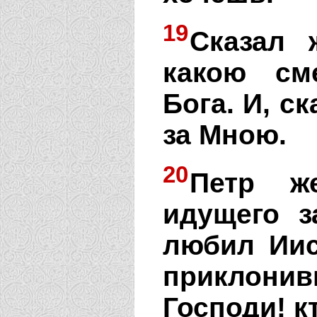
19
Сказал 
какою с
Бога. И, ск
за Мною.
20
Петр же
идущего з
любил Иис
приклонивш
Господи! к