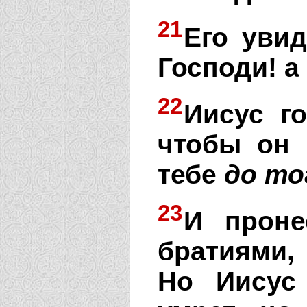
21
Его увид
Господи! а
22
Иисус го
чтобы он 
тебе
до
то
23
И проне
братиями, 
Но Иисус