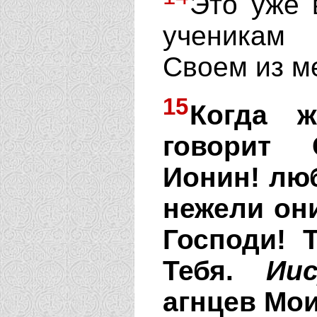
Это уже 
ученикам
Своем из м
15
Когда ж
говорит 
Ионин! лю
нежели о
Господи! 
Тебя.
Иис
агнцев Мои