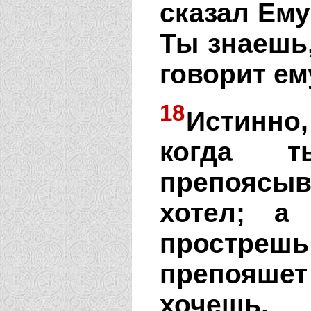
сказал Ему
Ты знаешь,
говорит ем
18
Истинно
когда 
препоясыв
хотел; а
простреш
препояшет 
хочешь.