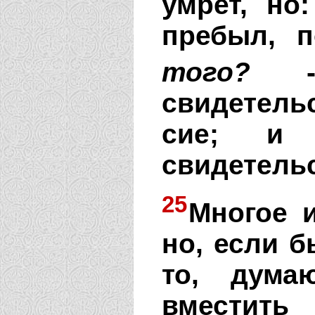
умрет, но
пребыл, 
того?
свидетель
сие; и 
свидетельс
25
Многое и
но, если б
то, дума
вместить