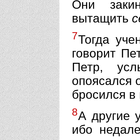
Они заки
вытащить
с
7
Тогда уче
говорит Пе
Петр, усл
опоясался о
бросился в
8
А другие 
ибо недале