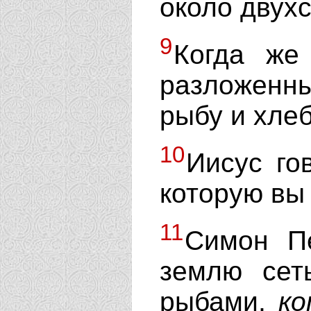
около двухс
9
Когда же
разложенны
рыбу и хлеб
10
Иисус го
которую вы
11
Симон П
землю сет
рыбами,
к