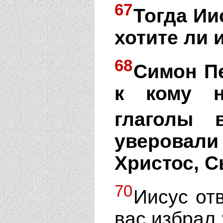
67
Тогда Ии
хотите ли 
68
Симон Пе
к кому 
глаголы 
уверовал
Христос, С
70
Иисус от
вас избрал 