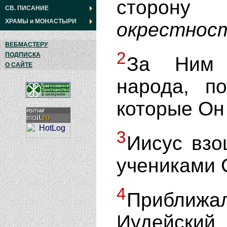
сторону
СВ. ПИСАНИЕ
ХРАМЫ
и
МОНАСТЫРИ
окрестнос
ВЕБМАСТЕРУ
2
ПОДПИСКА
За Ним 
О САЙТЕ
народа, п
которые Он
3
Иисус взо
учениками 
4
Приближа
Иудейский.