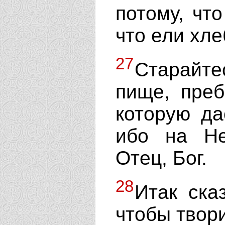
потому, что
что ели хле
27
Старайте
пище, пре
которую да
ибо на Н
Отец, Бог.
28
Итак ска
чтобы твор