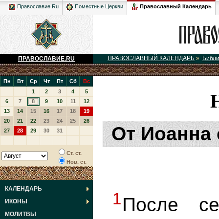
Православный Календарь
Православие.Ru
Поместные Церкви
ПРАВОСЛАВНЫЙ КАЛЕНДАРЬ
»
Библ
ПРАВОСЛАВИЕ.RU
Пн
Вт
Ср
Чт
Пт
Сб
Вс
1
2
3
4
5
6
7
8
9
10
11
12
13
14
15
16
17
18
19
20
21
22
23
24
25
26
От Иоанна 
27
28
29
30
31
Ст. ст.
Нов. ст.
КАЛЕНДАРЬ
1
После с
ИКОНЫ
МОЛИТВЫ