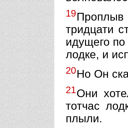
19
Проплыв 
тридцати с
идущего по
лодке, и ис
20
Но Он ска
21
Они хоте
тотчас лод
плыли.