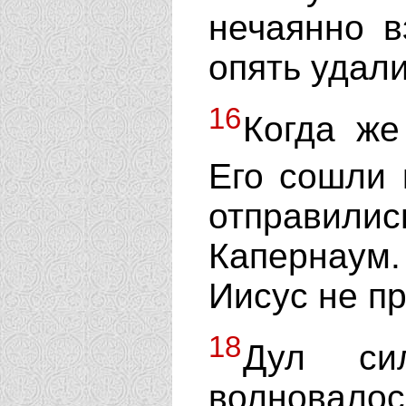
нечаянно в
опять удали
16
Когда же
Его сошли
отправили
Капернаум
Иисус не пр
18
Дул си
волновалос