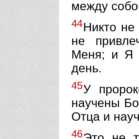
между собо
44
Никто не
не привле
Меня; и Я 
день.
45
У пророк
научены Бо
Отца и нау
46
Это не т