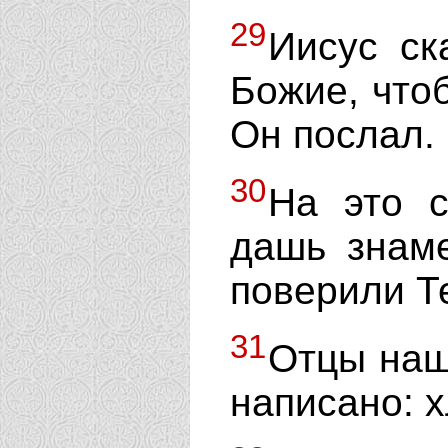
29
Иисус ск
Божие, чтоб
Он послал.
30
На это с
дашь знам
поверили Т
31
Отцы наш
написано: х