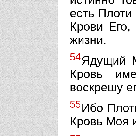
есть Плоти
Крови Его,
жизни.
54
Ядущий 
Кровь им
воскрешу ег
55
Ибо Плот
Кровь Моя и