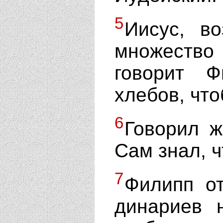
5
Иисус, в
множеств
говорит Ф
хлебов, чт
6
Говорил ж
Сам знал, ч
7
Филипп о
динариев 