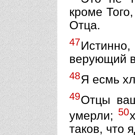
кроме Того,
Отца.
47
Истинно
верующий в
48
Я есмь хл
49
Отцы ваш
50
умерли;
таков, что 