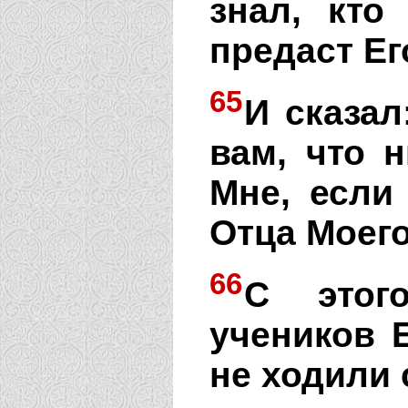
знал, кто
предаст Ег
65
И сказал
вам, что 
Мне, если
Отца Моего
66
С этог
учеников 
не ходили 