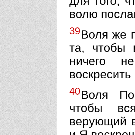
для того, 
волю посла
39
Воля же 
та, чтобы 
ничего н
воскресить 
40
Воля По
чтобы вс
верующий в
и Я воскреш