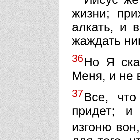
жизни; пр
алкать, и 
жаждать ни
36
Но Я ска
Меня, и не 
37
Все, чт
придет; и
изгоню вон