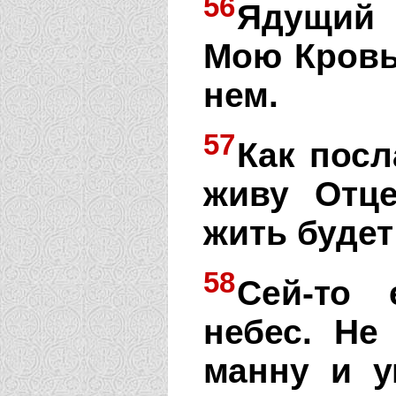
56
Ядущий
Мою Кровь
нем.
57
Как посл
живу Отц
жить буде
58
Сей-то 
небес. Не
манну и у