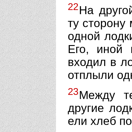
22
На друго
ту сторону 
одной лодк
Его, иной
входил в л
отплыли одн
23
Между т
другие лодк
ели хлеб п