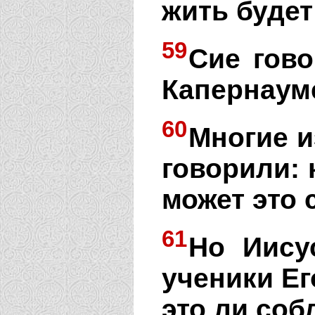
жить будет
59
Сие гово
Капернаум
60
Многие и
говорили: 
может это
61
Но Иису
ученики Ег
это ли соб