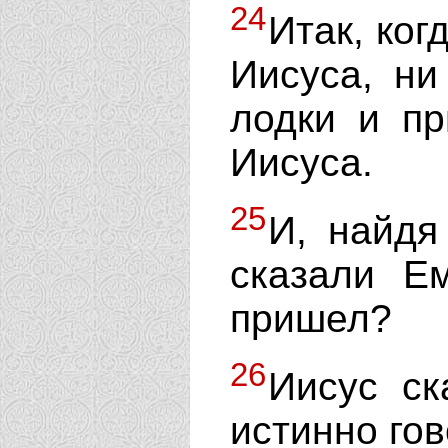
24
Итак, ког
Иисуса, ни
лодки и п
Иисуса.
25
И, найдя
сказали Ем
пришел?
26
Иисус ск
истинно го