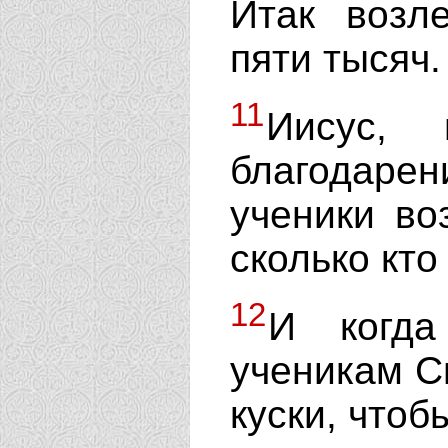
Итак возл
пяти тысяч.
11
Иисус,
благодаре
ученики во
сколько кто
12
И когда
ученикам С
куски, чтоб