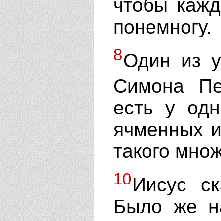
чтобы кажд
понемногу.
8
Один из у
Симона Пе
есть у одн
ячменных и
такого мно
10
Иисус ск
Было же н