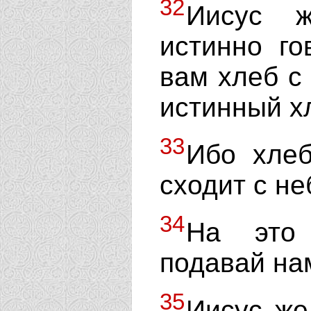
32
Иисус ж
истинно г
вам хлеб с
истинный хл
33
Ибо хлеб
сходит с не
34
На это 
подавай нам
35
Иисус же