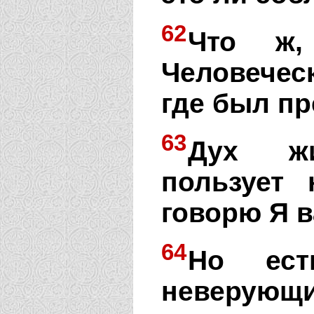
62
Что ж,
Человече
где был п
63
Дух жи
пользует 
говорю Я в
64
Но ест
неверующи