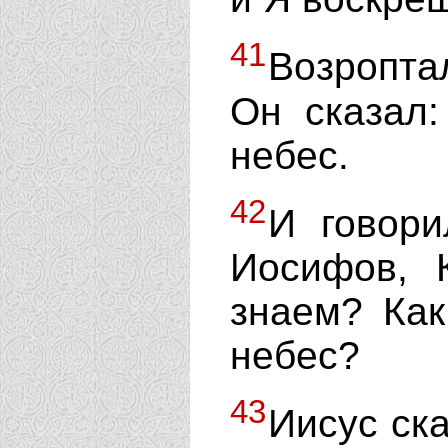
41
Возроптал
Он сказал
небес.
42
И говори
Иосифов, 
знаем? Как
небес?
43
Иисус ска