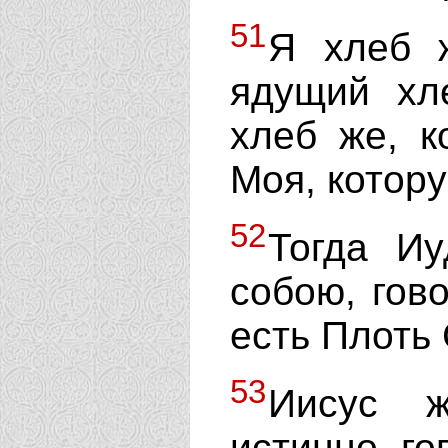
51
Я хлеб 
ядущий хл
хлеб же, к
Моя, котору
52
Тогда Иу
собою, гов
есть Плоть
53
Иисус ж
истинно го