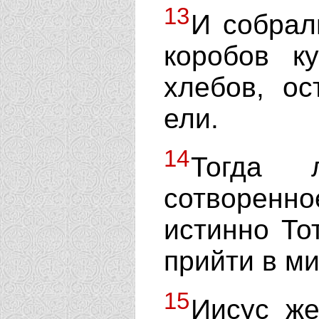
13
И собрал
коробов к
хлебов, ос
ели.
14
Тогда 
сотворенн
истинно То
прийти в ми
15
Иисус же