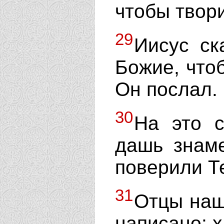
чтобы твор
29
Иисус ск
Божие, чтоб
Он послал.
30
На это с
дашь знам
поверили Т
31
Отцы наш
написано: х