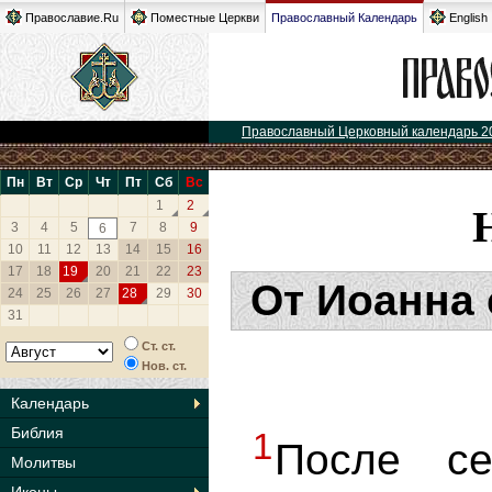
Православие.Ru
Поместные Церкви
Православный Календарь
English
Православный Церковный календарь 2
Пн
Вт
Ср
Чт
Пт
Сб
Вс
1
2
3
4
5
7
8
9
6
10
11
12
13
14
15
16
17
18
19
20
21
22
23
От Иоанна 
24
25
26
27
28
29
30
31
Ст. ст.
Нов. ст.
Календарь
Библия
1
После с
Молитвы