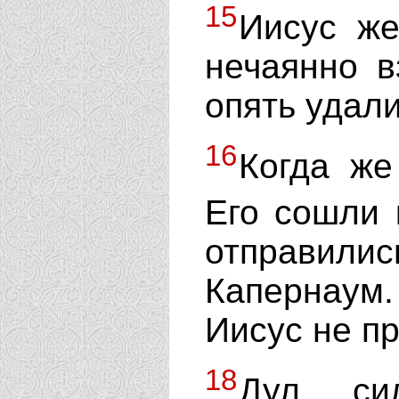
15
Иисус же
нечаянно в
опять удали
16
Когда же
Его сошли
отправили
Капернаум
Иисус не пр
18
Дул си