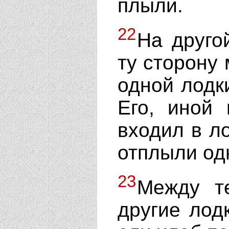
плыли.
22
На друго
ту сторону 
одной лодк
Его, иной
входил в л
отплыли одн
23
Между т
другие лодк