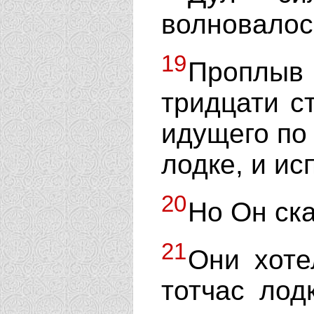
волновалос
19
Проплыв 
тридцати с
идущего по
лодке, и ис
20
Но Он ска
21
Они хоте
тотчас лод