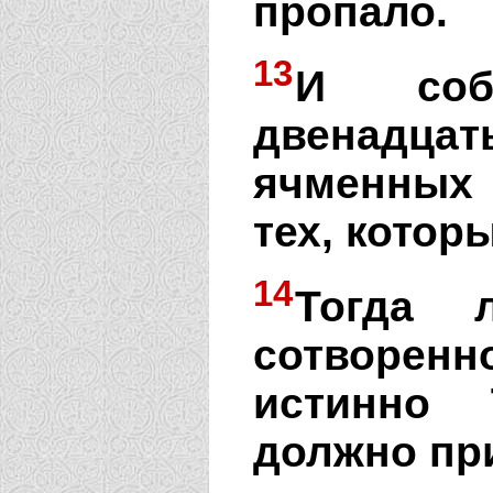
пропало.
13
И соб
двенадцать
ячменных
тех, котор
14
Тогда 
сотворенн
истинно 
должно при