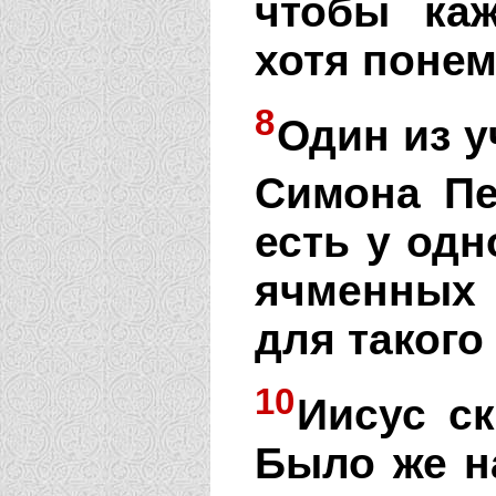
чтобы ка
хотя понем
8
Один из у
Симона Пе
есть у одн
ячменных 
для такого
10
Иисус ск
Было же н