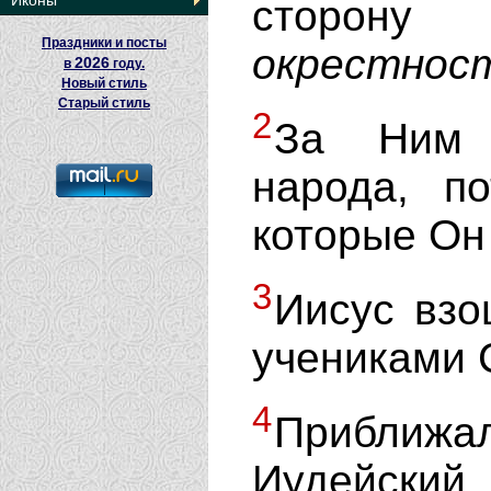
Иконы
сторону
Праздники и посты
окрестнос
2026
в
году.
Новый стиль
Старый стиль
2
За Ним 
народа, п
которые Он
3
Иисус взо
учениками 
4
Приближа
Иудейский.