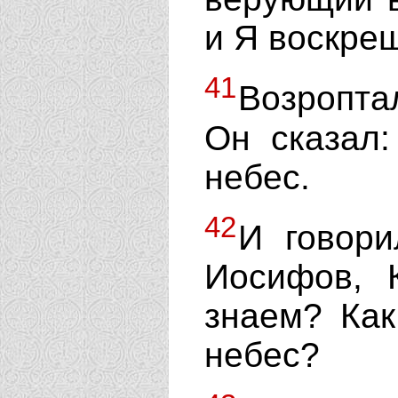
и Я воскреш
41
Возроптал
Он сказал
небес.
42
И говори
Иосифов, 
знаем? Как
небес?