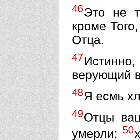
46
Это не т
кроме Того,
Отца.
47
Истинно
верующий в
48
Я есмь хл
49
Отцы ваш
50
умерли;