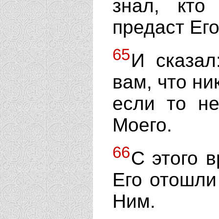
знал, кто
предаст Его
65
И сказал
вам, что ни
если то н
Моего.
66
С этого 
Его отошли
Ним.