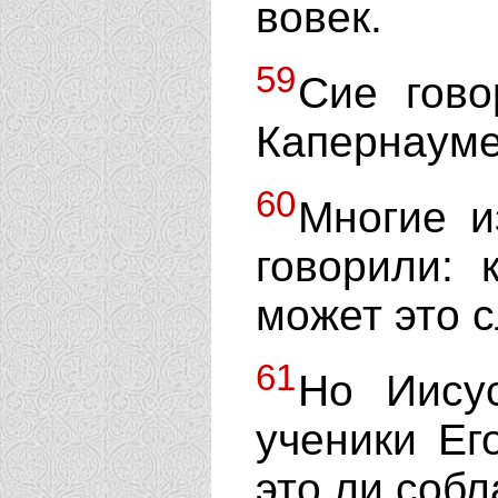
вовек.
59
Сие гово
Капернауме
60
Многие и
говорили: 
может это 
61
Но Иису
ученики Ег
это ли собл