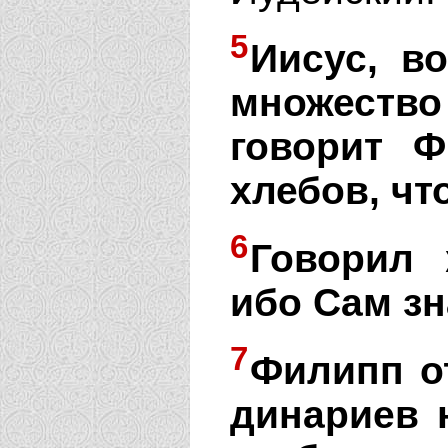
5
Иисус, в
множеств
говорит Ф
хлебов, чт
6
Говорил 
ибо Сам зн
7
Филипп о
динариев 