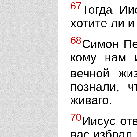
67
Тогда Ии
хотите ли и
68
Симон Пе
кому нам 
вечной жи
познали, 
живаго.
70
Иисус от
вас избрал 