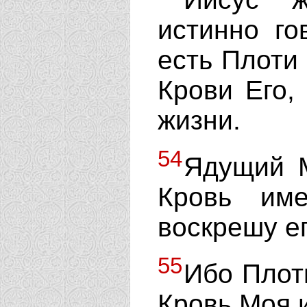
истинно го
есть Плоти
Крови Его,
жизни.
54
Ядущий 
Кровь им
воскрешу ег
55
Ибо Плот
Кровь Моя и