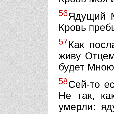
56
Ядущий 
Кровь пребы
57
Как посл
живу Отце
будет Мною
58
Сей-то е
Не так, к
умерли: яд