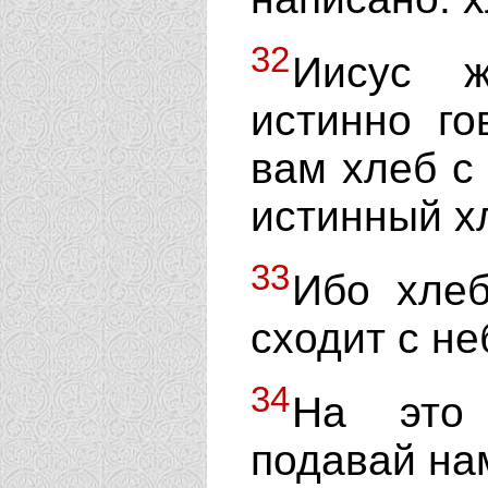
32
Иисус ж
истинно г
вам хлеб с
истинный хл
33
Ибо хлеб
сходит с не
34
На это 
подавай нам