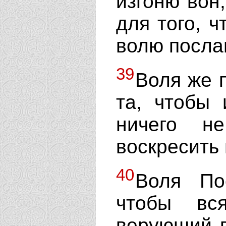
изгоню вон
для того, 
волю посла
39
Воля же 
та, чтобы 
ничего н
воскресить 
40
Воля По
чтобы вс
верующий в