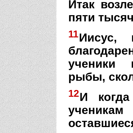
Итак возл
пяти тысяч
11
Иисус,
благодаре
ученики 
рыбы, скол
12
И когда
ученика
оставшиес