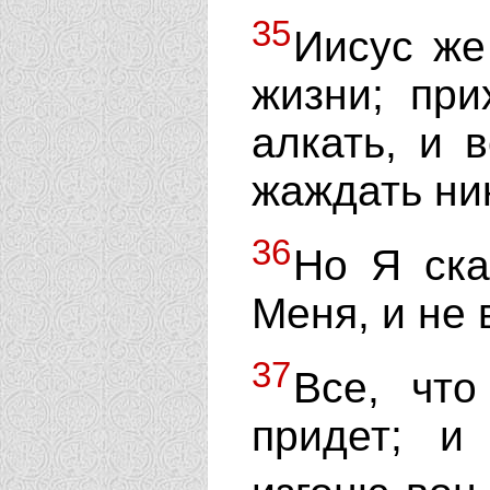
35
Иисус же
жизни; пр
алкать, и 
жаждать ни
36
Но Я ска
Меня, и не 
37
Все, чт
придет; и