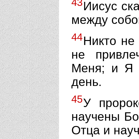
43
Иисус ска
между собо
44
Никто не
не привле
Меня; и Я 
день.
45
У пророк
научены Бо
Отца и нау