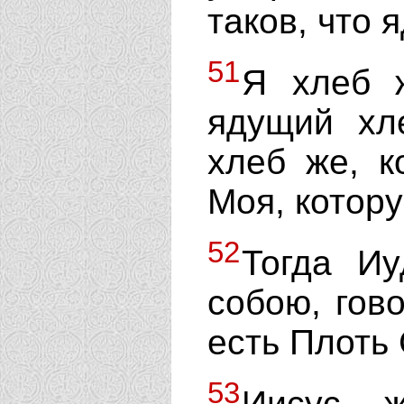
таков, что 
51
Я хлеб 
ядущий хл
хлеб же, к
Моя, котору
52
Тогда Иу
собою, гов
есть Плоть
53
Иисус ж