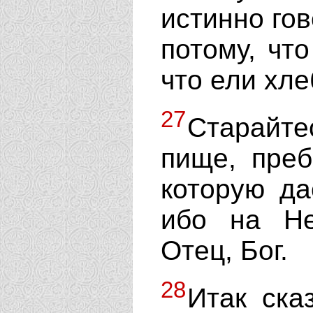
истинно го
потому, что
что ели хле
27
Старайте
пище, пре
которую да
ибо на Н
Отец, Бог.
28
Итак ска