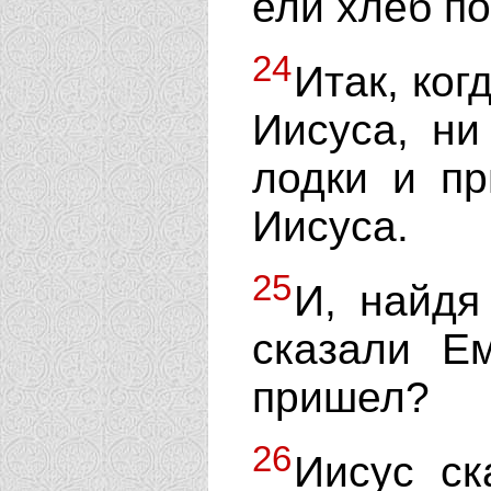
ели хлеб п
24
Итак, ког
Иисуса, ни
лодки и п
Иисуса.
25
И, найдя
сказали Ем
пришел?
26
Иисус ск