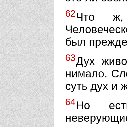
62
Что ж,
Человечес
был прежд
63
Дух живо
нимало. Сл
суть дух и 
64
Но ест
неверующи