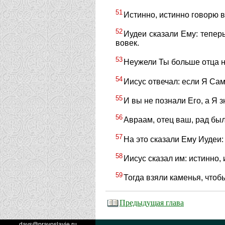
51
Истинно, истинно говорю в
52
Иудеи сказали Ему: теперь
вовек.
53
Неужели Ты больше отца н
54
Иисус отвечал: если Я Сам
55
И вы не познали Его, а Я з
56
Авраам, отец ваш, рад был
57
На это сказали Ему Иудеи:
58
Иисус сказал им: истинно,
59
Тогда взяли каменья, чтоб
Предыдущая глава
days@pravoslavie.ru