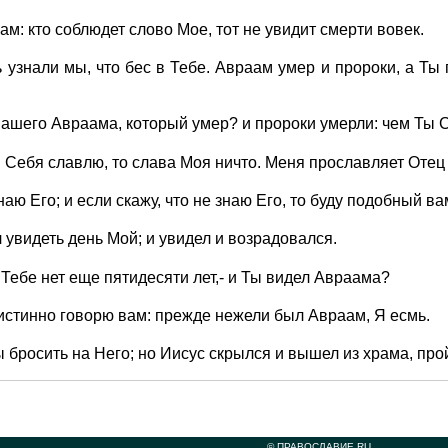
ам: кто соблюдет слово Мое, тот не увидит смерти вовек.
 узнали мы, что бес в Тебе. Авраам умер и пророки, а Ты 
ашего Авраама, который умер? и пророки умерли: чем Ты 
 Себя славлю, то слава Моя ничто. Меня прославляет Отец 
наю Его; и если скажу, что не знаю Его, то буду подобный в
 увидеть день Мой; и увидел и возрадовался.
 Тебе нет еще пятидесяти лет,- и Ты видел Авраама?
 истинно говорю вам: прежде нежели был Авраам, Я есмь.
ы бросить на Него; но Иисус скрылся и вышел из храма, про
© ПРАВОСЛАВИЕ.RU