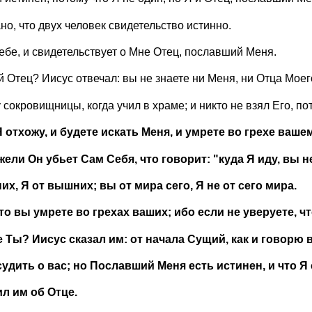
но, что двух человек свидетельство истинно.
ебе, и свидетельствует о Мне Отец, пославший Меня.
ой Отец? Иисус отвечал: вы не знаете ни Меня, ни Отца Моег
 сокровищницы, когда учил в храме; и никто не взял Его, по
 отхожу, и будете искать Меня, и умрете во грехе вашем
жели Он убьет Сам Себя, что говорит: "куда Я иду, вы 
их, Я от вышних; вы от мира сего, Я не от сего мира.
то вы умрете во грехах ваших; ибо если не уверуете, чт
е Ты? Иисус сказал им: от начала Сущий, как и говорю 
удить о вас; но Пославший Меня есть истинен, и что Я 
ил им об Отце.