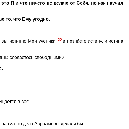
 это Я и что ничего не делаю от Себя, но как научил
ю то, что Ему угодно.
32
о вы истинно Мои ученики,
и позна́ете истину, и истина
ришь: сделаетесь свободными?
а.
щается в вас.
Авраама, то дела Авраамовы делали бы.