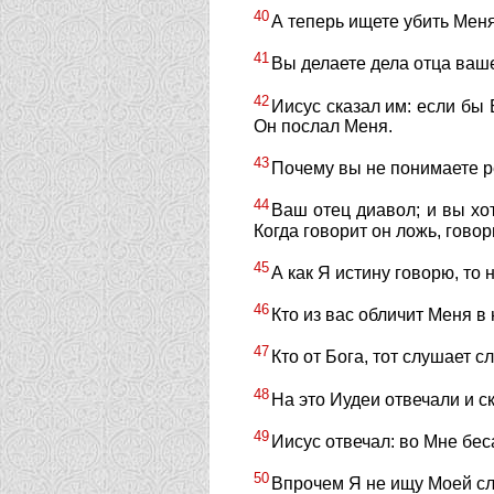
40
А теперь ищете убить Меня
41
Вы делаете дела отца ваше
42
Иисус сказал им: если бы
Он послал Меня.
43
Почему вы не понимаете р
44
Ваш отец диавол; и вы хот
Когда говорит он ложь, говор
45
А как Я истину говорю, то 
46
Кто из вас обличит Меня в
47
Кто от Бога, тот слушает с
48
На это Иудеи отвечали и с
49
Иисус отвечал: во Мне беса
50
Впрочем Я не ищу Моей с