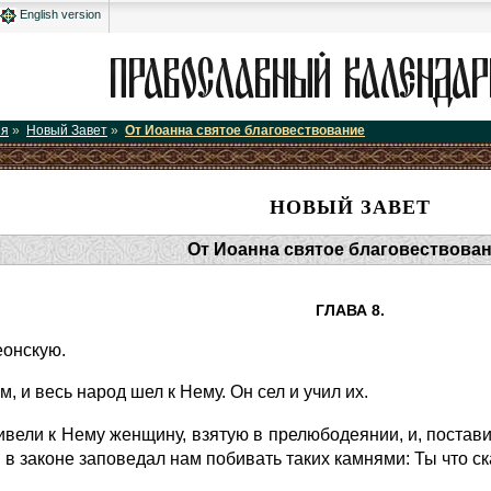
English version
ия
»
Новый Завет
»
От Иоанна святое благовествование
НОВЫЙ ЗАВЕТ
От Иоанна святое благовествова
ГЛАВА 8.
еонскую.
, и весь народ шел к Нему. Он сел и учил их.
ивели к Нему женщину, взятую в прелюбодеянии, и, постав
 в законе заповедал нам побивать таких камнями: Ты что 