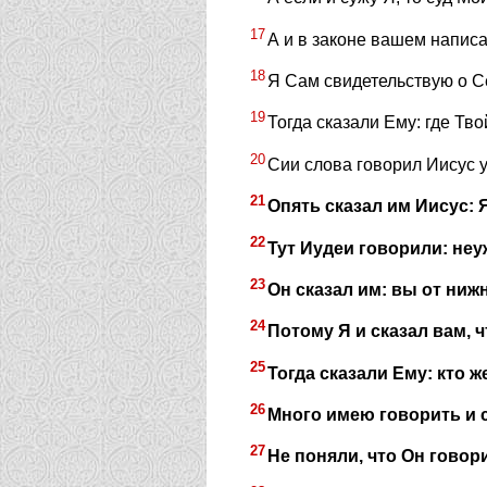
17
А и в законе вашем написа
18
Я Сам свидетельствую о С
19
Тогда сказали Ему: где Тв
20
Сии слова говорил Иисус у
21
Опять сказал им Иисус: Я
22
Тут Иудеи говорили: неу
23
Он сказал им: вы от нижн
24
Потому Я и сказал вам, ч
25
Тогда сказали Ему: кто ж
26
Много имею говорить и с
27
Не поняли, что Он говор