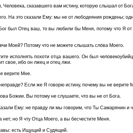
, Человека, сказавшего вам истину, которую слышал от Бога
го. На это сказали Ему: мы не от любодеяния рождены; одн
 Бог был Отец ваш, то вы любили бы Меня, потому что Я от
ечи Моей? Потому что не можете слышать сло́ва Моего.
ите исполнять похоти отца вашего. Он был человекоубийца
ит свое, ибо он лжец и отец лжи.
не верите Мне.
 неправде? Если же Я говорю истину, почему вы не верите 
лова Божии. Вы потому не слушаете, что вы не от Бога.
казали Ему: не правду ли мы говорим, что Ты Самарянин и ч
 нет; но Я чту Отца Моего, а вы бесчестите Меня.
лавы: есть Ищущий и Судящий.