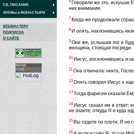
6
Говорили же это, искушая Е
СВ. ПИСАНИЕ
них внимания.
ХРАМЫ
и
МОНАСТЫРИ
7
Когда же продолжали спраши
ВЕБМАСТЕРУ
8
И опять, наклонившись низк
ПОДПИСКА
О САЙТЕ
9
Они же, услышав
то
и буду
женщина, стоящая посреди.
10
Иисус, восклонившись и не
11
Она отвечала: никто, Госпо
12
Опять говорил Иисус
к
нар
13
Тогда фарисеи сказали Ему
14
Иисус сказал им в ответ: 
не знаете, откуда Я и куда иду
15
Вы су́дите по плоти; Я не с
16
А если и сужу Я, то суд Мо