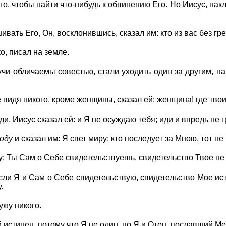
го, чтобы найти что-нибудь к обвинению Его. Но Иисус, на
вать Его, Он, восклонившись, сказал им: кто из вас без гр
о, писал на земле.
чи обличаемы совестью, стали уходить один за другим, на
 видя никого, кроме женщины, сказал ей: женщина! где тво
ди. Иисус сказал ей: и Я не осуждаю тебя; иди и впредь не 
оду
и сказал им: Я свет миру; кто последует за Мною, тот не 
: Ты Сам о Себе свидетельствуешь, свидетельство Твое не
если Я и Сам о Себе свидетельствую, свидетельство Мое ист
.
ужу никого.
й истинен, потому что Я не один, но Я и Отец, пославший Ме