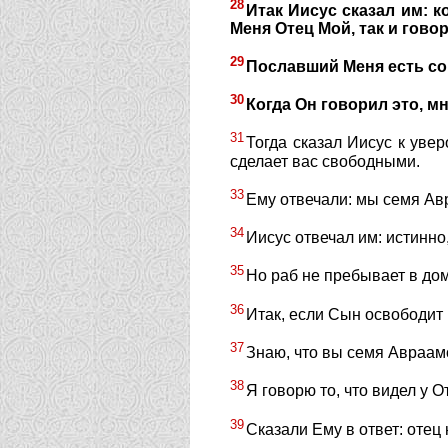
28
Итак Иисус сказал им: к
Меня Отец Мой, так и гово
29
Пославший Меня есть со 
30
Когда Он говорил это, м
31
Тогда сказал Иисус к уве
сделает вас свободными.
33
Ему отвечали: мы семя Ав
34
Иисус отвечал им: истинно,
35
Но раб не пребывает в дом
36
Итак, если Сын освободит 
37
Знаю, что вы семя Авраамо
38
Я говорю то, что видел у О
39
Сказали Ему в ответ: отец