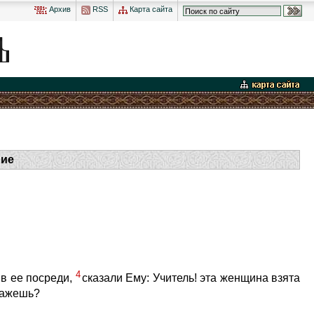
Архив
RSS
Карта сайта
ние
4
ив ее посреди,
сказали Ему: Учитель! эта женщина взята
скажешь?