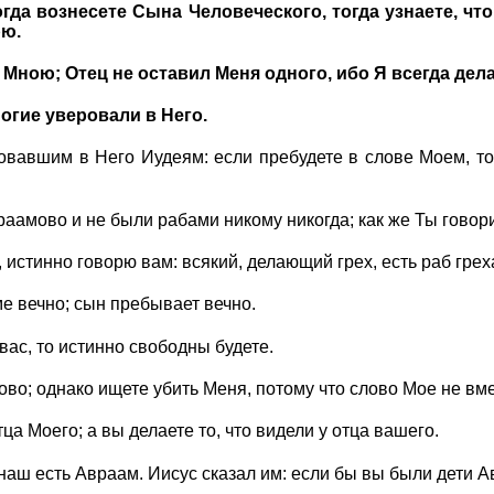
огда вознесете Сына Человеческого, тогда узнаете, что
рю.
Мною; Отец не оставил Меня одного, ибо Я всегда дела
ногие уверовали в Него.
ровавшим в Него Иудеям: если пребудете в слове Моем, т
раамово и не были рабами никому никогда; как же Ты гово
 истинно говорю вам: всякий, делающий грех, есть раб грех
е вечно; сын пребывает вечно.
вас, то истинно свободны будете.
во; однако ищете убить Меня, потому что слово Мое не вме
тца Моего; а вы делаете то, что видели у отца вашего.
 наш есть Авраам. Иисус сказал им: если бы вы были дети 