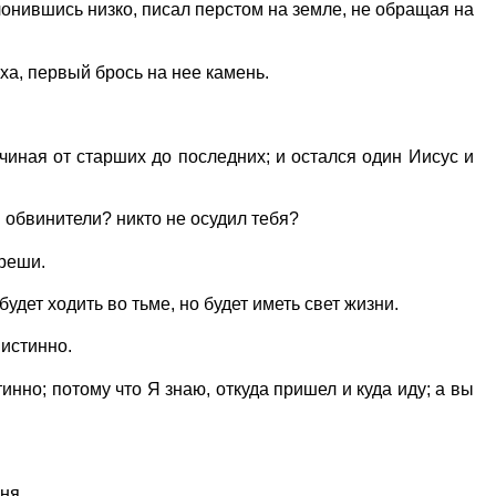
клонившись низко, писал перстом на земле, не обращая на
еха, первый брось на нее камень.
чиная от старших до последних; и остался один Иисус и
и обвинители? никто не осудил тебя?
греши.
будет ходить во тьме, но будет иметь свет жизни.
 истинно.
инно; потому что Я знаю, откуда пришел и куда иду; а вы
ня.