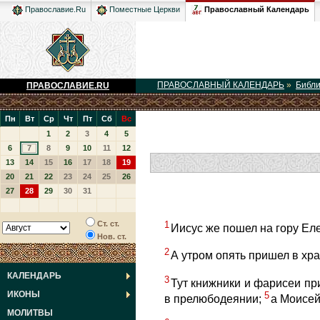
Православный Календарь
Православие.Ru
Поместные Церкви
ПРАВОСЛАВНЫЙ КАЛЕНДАРЬ
»
Библ
ПРАВОСЛАВИЕ.RU
Пн
Вт
Ср
Чт
Пт
Сб
Вс
1
2
3
4
5
6
7
8
9
10
11
12
13
14
15
16
17
18
19
20
21
22
23
24
25
26
27
28
29
30
31
1
Ст. ст.
Иисус же пошел на гору Ел
Нов. ст.
2
А утром опять пришел в храм
КАЛЕНДАРЬ
3
Тут книжники и фарисеи пр
ИКОНЫ
5
в прелюбодеянии;
а Моисей
МОЛИТВЫ