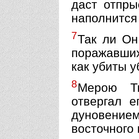
даст отпры
наполнится
7
Так ли Он
поражавших
как убиты 
8
Мерою Ты
отвергал е
дуновени
восточного 