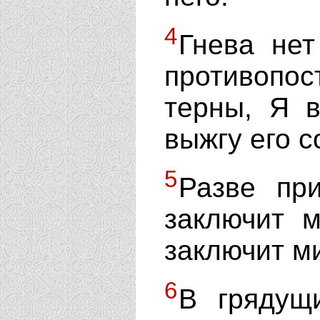
4
Гнева не
противопо
терны, Я в
выжгу его с
5
Разве пр
заключит 
заключит м
6
В гряду