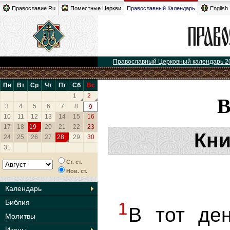
Православие.Ru
Поместные Церкви
Православный Календарь
English
Православный Церковный календарь 2
Пн
Вт
Ср
Чт
Пт
Сб
Вс
1
2
3
4
5
6
7
8
9
10
11
12
13
14
15
16
17
18
19
20
21
22
23
Кни
24
25
26
27
28
29
30
31
Ст. ст.
Нов. ст.
Календарь
Библия
1
В тот де
Молитвы