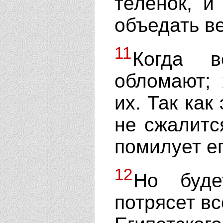
теленок, и
объедать ве
11
Когда в
обломают;
их. Так как
не сжалитс
помилует ег
12
Но буде
потрясет вс