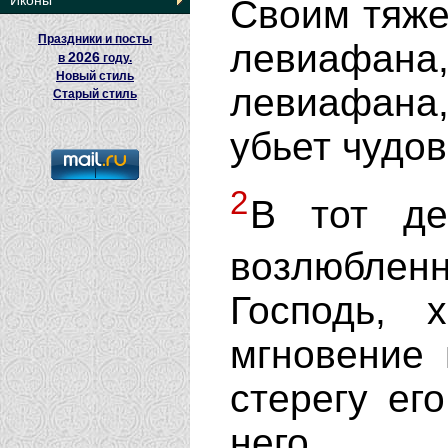
Иконы
Своим тяже
Праздники и посты
левиафана
2026
в
году.
Новый стиль
левиафана
Старый стиль
убьет чудо
2
В тот де
возлюбле
Господь, 
мгновение 
стерегу ег
него.