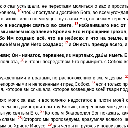
ак
о
сем
услышали, не перестаем молиться о вас и просить
10
уховном,
чтобы поступали достойно Бога, во всем угожда
 всякою силою по могуществу славы Его, во всяком терпен
13
ю в наследии святых во свете,
избавившего нас от
 мы имеем искупление Кровию Его и прощение грехов,
бо Им создано всё, что на небесах и что на земле, 
17
 все Им и для Него создано;
и Он есть прежде всего, и 
ркви; Он - начаток, первенец из мертвых, дабы иметь 
20
 полнота,
и чтобы посредством Его примирить с Собою вс
2
тчужденными и врагами, по расположению к злым делам,
23
 непорочными и неповинными пред Собою,
если только п
я, которое вы слышали, которое возвещено всей твари подн
ях моих за вас и восполняю недостаток в плоти моей с
телем по домостроительству Божию, вверенному мне для 
27
рытую святым Его,
Которым благоволил Бог показать, ка
28
е славы,
Которого мы проповедуем, вразумляя всякого че
29
ым во Христе Иисусе;
для чего я и тружусь и подвизаюс