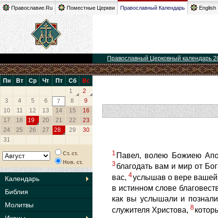
Православие.Ru
Поместные Церкви
Православный Календарь
English
Православный Церковный календарь 2
Пн
Вт
Ср
Чт
Пт
Сб
Вс
1
2
3
4
5
6
8
9
7
10
11
12
13
14
15
16
17
18
19
20
21
22
23
24
25
26
27
28
29
30
31
1
Ст. ст.
Павел, волею Божиею Апо
Нов. ст.
3
благодать вам и мир от Бо
4
вас,
услышав о вере вашей 
Календарь
в истинном слове благовест
Библия
как вы услышали и познали
Молитвы
8
служителя Христова,
которы