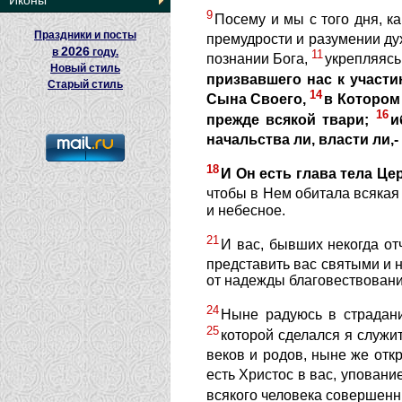
Иконы
9
Посему и мы с того дня, к
Праздники и посты
премудрости и разумении д
2026
в
году.
11
познании Бога,
укрепляясь
Новый стиль
призвавшего нас к участи
Старый стиль
14
Сына Своего,
в Котором
16
прежде всякой твари;
и
начальства ли, власти ли,-
18
И Он есть глава тела Це
чтобы в Нем обитала всякая
и небесное.
21
И вас, бывших некогда о
представить вас святыми и
от надежды благовествовани
24
Ныне радуюсь в страдани
25
которой сделался я служи
веков и родов, ныне же отк
есть Христос в вас, уповани
всякого человека совершенн