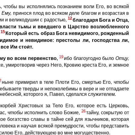
, чтобы вы исполнялись познанием воли Его, во всякой
я
Ему,
принося плод во всяком деле благом и возрастая в
12
ии и великодушии с радостью,
благодаря Бога и Отца,
 власти тьмы и введшего в Царство возлюбленного
15
Который есть образ Бога невидимого, рожденный
видимое и невидимое: престолы ли, господства ли,
все Им стои́т.
19
Ему во всем первенство,
ибо благоугодно было
Отцу,
е, умиротворив через Него, Кровию креста Его, и земное
2
ныне примирил в теле Плоти Его, смертью Его,
чтобы
ребываете тверды и непоколебимы в вере и не отпадаете
ебесной, которого я, Павел, сделался служителем.
корбей Христовых за Тело Его, которое есть Церковь,
26
вас,
чтобы
исполнить слово Божие,
тайну, сокрытую от
кое богатство славы в тайне сей для язычников, которая
ловека и научая всякой премудрости, чтобы представить
ь силою Его, действующею во мне могущественно.