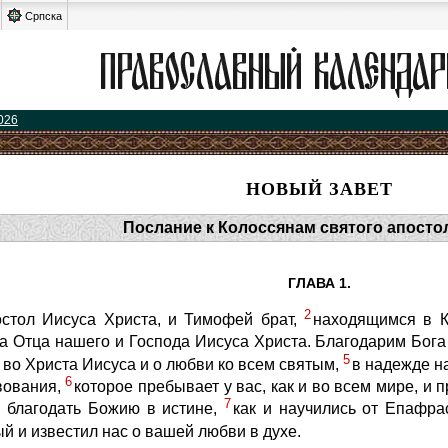
Српска
026
НОВЫЙ ЗАВЕТ
Послание к Колоссянам святого апосто
ГЛАВА 1.
2
стол Иисуса Христа, и Тимофей брат,
находящимся в К
га Отца нашего и Господа Иисуса Христа. Благодарим Бога
5
во Христа Иисуса и о любви ко всем святым,
в надежде н
6
вования,
которое пребывает у вас, как и во всем мире, и п
7
 благодать Божию в истине,
как и научились от Епафра
й и известил нас о вашей любви в духе.