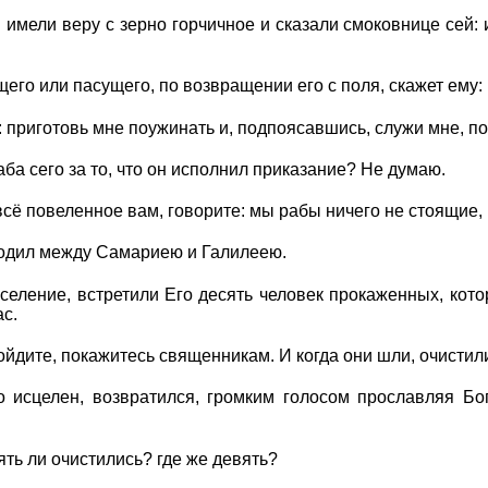
 имели веру с зерно горчичное и сказали смоковнице сей:
щего или пасущего, по возвращении его с поля, скажет ему: 
: приготовь мне поужинать и, подпоясавшись, служи мне, пок
аба сего за то, что он исполнил приказание? Не думаю.
 всё повеленное вам, говорите: мы рабы ничего не стоящие, 
ходил между Самариею и Галилеею.
 селение, встретили Его десять человек прокаженных, ко
с.
ойдите, покажитесь священникам. И когда они шли, очистил
о исцелен, возвратился, громким голосом прославляя Бо
ять ли очистились? где же девять?