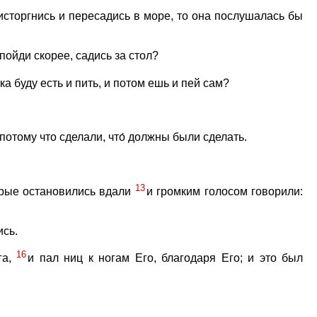
 исторгнись и пересадись в море, то она послушалась бы
пойди скорее, садись за стол?
а буду есть и пить, и потом ешь и пей сам?
потому что сделали, что́ должны были сделать.
13
торые остановились вдали
и громким голосом говорили:
ись.
16
га,
и пал ниц к ногам Его, благодаря Его; и это был