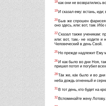
18
как они не возвратились в
19
И сказал ему: встань, иди;
20
Быв же спрошен фарисеям
оно здесь, или: вот, там. Ибо
22
Сказал также ученикам: пр
или: вот, там,- не ходите и 
Человеческий в день Свой.
25
Но прежде надлежит Ему м
26
И как было во дни Ноя, та
пришел потоп и погубил всех
28
Та́к же, ка́к было и во дн
неба дождь огненный и серн
31
В тот день, кто будет на кр
32
Вспоминайте жену Лотову.