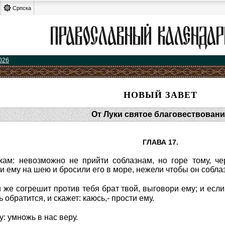
Српска
026
НОВЫЙ ЗАВЕТ
От Луки святое благовествовани
ГЛАВА 17.
ам: невозможно не прийти соблазнам, но горе тому, че
 ему на шею и бросили его в море, нежели чтобы он соблаз
 же согрешит против тебя брат твой, выговори ему; и если
 обратится, и скажет: каюсь,- прости ему.
: умножь в нас веру.