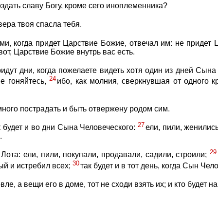
оздать славу Богу, кроме сего иноплеменника?
 вера твоя спасла тебя.
и, когда придет Царствие Божие, отвечал им: не придет
 вот, Царствие Божие внутрь вас есть.
идут дни, когда пожелаете видеть хотя один из дней Сына
24
не гоняйтесь,
ибо, как молния, сверкнувшая от одного к
ного пострадать и быть отвержену родом сим.
27
к будет и во дни Сына Человеческого:
ели, пили, женились
.
29
и Лота: ели, пили, покупали, продавали, садили, строили;
30
ый и истребил всех;
так будет и в тот день, когда Сын Чел
овле, а вещи его в доме, тот не сходи взять их; и кто будет 