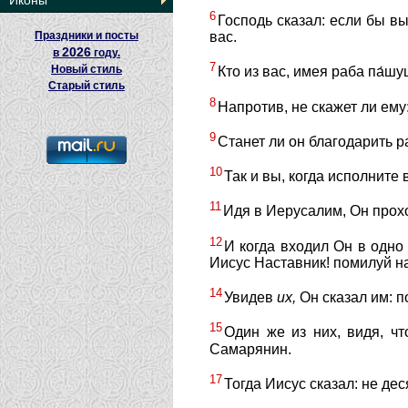
Иконы
6
Господь сказал: если бы вы
Праздники и посты
вас.
2026
в
году.
7
Новый стиль
Кто из вас, имея раба па́шу
Старый стиль
8
Напротив, не скажет ли ему
9
Станет ли он благодарить р
10
Так и вы, когда исполните
11
Идя в Иерусалим, Он про
12
И когда входил Он в одно
Иисус Наставник! помилуй на
14
Увидев
их,
Он сказал им: п
15
Один же из них, видя, чт
Самарянин.
17
Тогда Иисус сказал: не дес