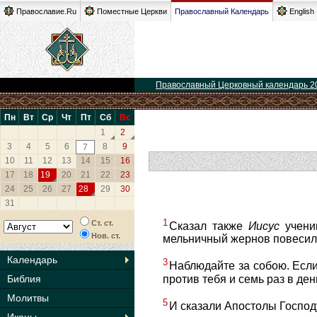
Православие.Ru
Поместные Церкви
Православный Календарь
English
Православный Церковный календарь 2
Пн
Вт
Ср
Чт
Пт
Сб
Вс
1
2
3
4
5
6
8
9
7
10
11
12
13
14
15
16
17
18
19
20
21
22
23
24
25
26
27
28
29
30
31
1
Ст. ст.
Сказал также
Иисус
ученик
Нов. ст.
мельничный жернов повесили
Календарь
3
Наблюдайте за собою. Если
против тебя и семь раз в день
Библия
Молитвы
5
И сказали Апостолы Господу