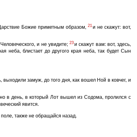
21
 Царствие Божие приметным образом,
и не скажут: вот,
23
 Человеческого, и не увидите;
и скажут вам: вот, здесь,
рая неба, блистает до другого края неба, так будет Сын
, выходили замуж, до того дня, как вошел Ной в ковчег, и
но в день, в который Лот вышел из Содома, пролился с
овеческий явится.
на поле, также не обращайся назад.