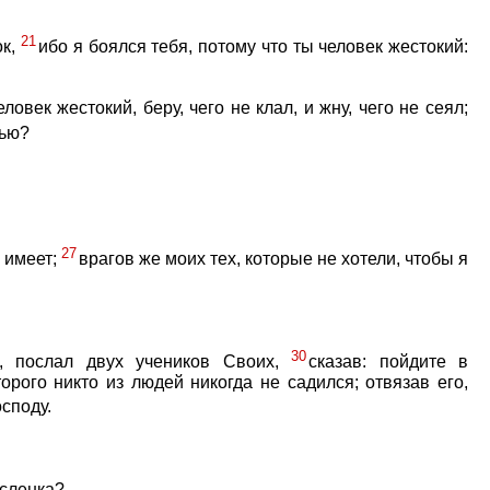
21
ок,
ибо я боялся тебя, потому что ты человек жестокий:
ловек жестокий, беру, чего не клал, и жну, чего не сеял;
лью?
27
 имеет;
врагов же моих тех, которые не хотели, чтобы я
30
, послал двух учеников Своих,
сказав: пойдите в
орого никто из людей никогда не садился; отвязав его,
осподу.