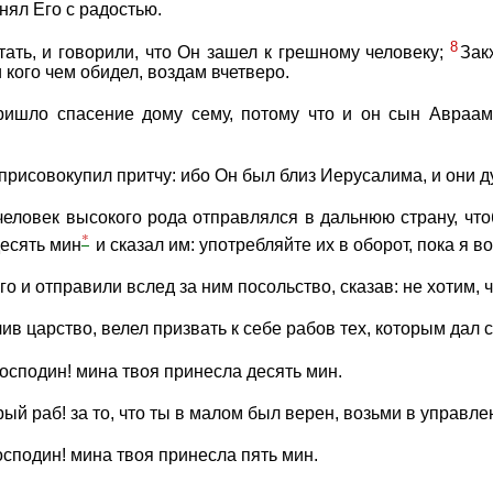
нял Его с радостью.
8
тать, и говорили, что Он зашел к грешному человеку;
Зак
 кого чем обидел, воздам вчетверо.
ришло спасение дому сему, потому что и он сын Авраа
 присовокупил притчу: ибо Он был близ Иерусалима, и они 
 человек высокого рода отправлялся в дальнюю страну, чт
*
десять мин
и сказал им: употребляйте их в оборот, пока я в
о и отправили вслед за ним посольство, сказав: не хотим, 
ив царство, велел призвать к себе рабов тех, которым дал с
осподин! мина твоя принесла десять мин.
рый раб! за то, что ты в малом был верен, возьми в управле
осподин! мина твоя принесла пять мин.