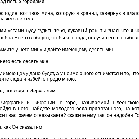
над пятью городами.
осподин! вот твоя мина, которую я хранил, завернув в плат
ь, чего не сеял.
и устами буду судить тебя, лукавый раб! ты знал, что я че
еребра моего в оборот, чтобы я, придя, получил его с прибы
зьмите у него мину и дайте имеющему десять мин.
 него есть десять мин.
 имеющему дано будет, а у неимеющего отнимется и то, что
дите сюда и избейте предо мною.
е, восходя в Иерусалим.
 Виффагии и Вифании, к горе, называемой Елеонскою
йдя в него, найдете молодого осла привязанного, на кот
осит вас: зачем отвязываете? скажите ему так: он надобен Г
 как Он сказал им.