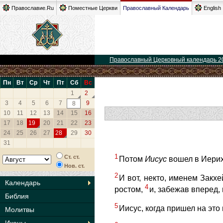
Православие.Ru
Поместные Церкви
Православный Календарь
English
Православный Церковный календарь 2
Пн
Вт
Ср
Чт
Пт
Сб
Вс
1
2
3
4
5
6
7
9
8
10
11
12
13
14
15
16
17
18
19
20
21
22
23
24
25
26
27
28
29
30
31
1
Ст. ст.
Потом
Иисус
вошел в Иерих
Нов. ст.
2
И вот, некто, именем Закх
Календарь
4
ростом,
и, забежав вперед,
Библия
5
Иисус, когда пришел на это 
Молитвы