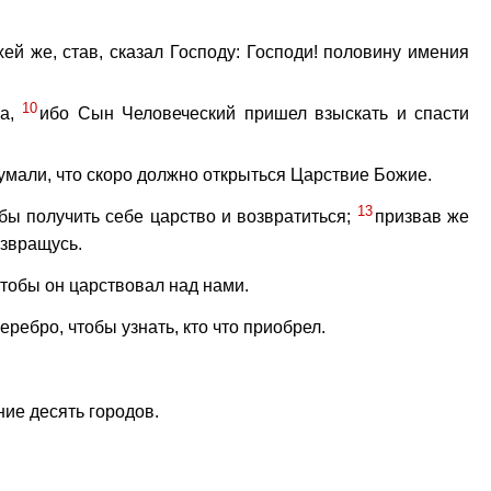
хей же, став, сказал Господу: Господи! половину имения
10
ма,
ибо Сын Человеческий пришел взыскать и спасти
думали, что скоро должно открыться Царствие Божие.
13
обы получить себе царство и возвратиться;
призвав же
озвращусь.
чтобы он царствовал над нами.
еребро, чтобы узнать, кто что приобрел.
ние десять городов.