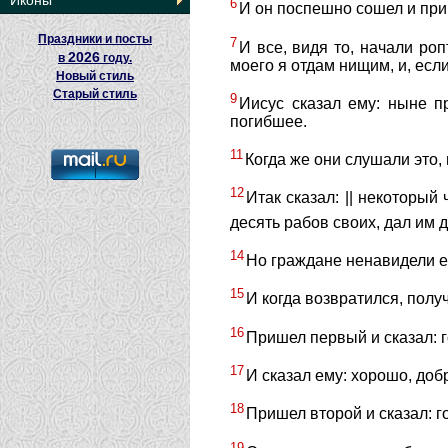
Иконы
6
И он поспешно сошел и при
Праздники и посты
7
И все, видя то, начали роп
2026
в
году.
моего я отдам нищим, и, если
Новый стиль
Старый стиль
9
Иисус сказал ему: ныне п
погибшее.
11
Когда же они слушали это,
12
Итак сказал: || некоторый
десять рабов своих, дал им 
14
Но граждане ненавидели ег
15
И когда возвратился, получ
16
Пришел первый и сказал: г
17
И сказал ему: хорошо, доб
18
Пришел второй и сказал: г
19