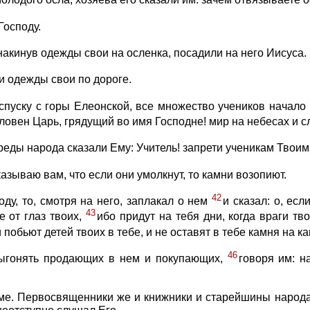
олодого осла, хозяева его сказали им: зачем отвязываете 
Господу.
, накинув одежды свои на осленка, посадили на него Иисуса.
ли одежды свои по дороге.
спуску с горы Елеонской, все множество учеников начало 
словен Царь, грядущий во имя Господне! мир на небесах и 
еды народа сказали Ему: Учитель! запрети ученикам Твоим
казываю вам, что если они умолкнут, то камни возопиют.
42
оду, то, смотря на него, заплакал о нем
и сказал: о, есл
43
е от глаз твоих,
ибо придут на тебя дни, когда враги тв
и побьют детей твоих в тебе, и не оставят в тебе камня на к
46
выгонять продающих в нем и покупающих,
говоря им: н
ме. Первосвященники же и книжники и старейшины народа