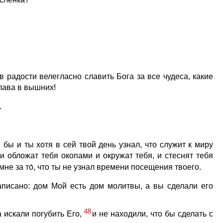
осленка?
в радости велегласно славить Бога за все чудеса, какие
слава в вышних!
.
и бы и ты хотя в сей твой день узнал, что служит к миру
ои обложат тебя окопами и окружат тебя, и стеснят тебя
амне за то́, что ты не узнал времени посещения твоего.
аписано: дом Мой есть дом молитвы, а вы сделали его
48
 искали погубить Его,
и не находили, что бы сделать с