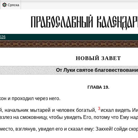
Српска
026
НОВЫЙ ЗАВЕТ
От Луки святое благовествовани
ГЛАВА 19.
он и проходил через него.
3
ей, начальник мытарей и человек богатый,
искал видеть Ии
 взлез на смоковницу, чтобы увидеть Его, потому что Ему н
место, взглянув, увидел его и сказал ему: Закхей! сойди ск