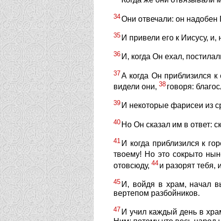
Когда же они отвязывали м
34
Они отвечали: он надобен 
35
И привели его к Иисусу, и
36
И, когда Он ехал, постила
37
А когда Он приблизился к 
38
видели они,
говоря: благо
39
И некоторые фарисеи из ср
40
Но Он сказал им в ответ: с
41
И когда приблизился к гор
твоему! Но это сокрыто нын
44
отовсюду,
и разорят тебя, 
45
И, войдя в храм, начал 
вертепом разбойников.
47
И учил каждый день в хра