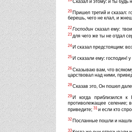
Сказал и этому: и ты будь 
20
Пришел третий и сказал: г
берешь, чего не клал, и жнеш
22
Господин
сказал ему: твоим
23
для чего же ты не отдал с
24
И сказал предстоящим: во
25
И сказали ему: господин! у
26
Сказываю вам, что всякому
царствовал над ними, приве
28
Сказав это, Он пошел дале
29
И когда приблизился к
противолежащее селение; во
31
приведите;
и если кто спр
32
Посланные пошли и нашли,
33