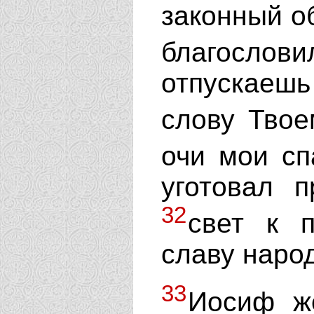
законный о
благослов
отпускаешь
слову Твое
очи мои сп
уготовал 
32
свет к 
славу наро
33
Иосиф ж