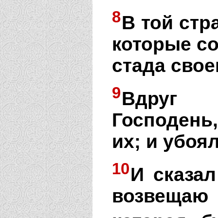
8
В той стр
которые с
стада свое
9
Вдруг 
Господень,
их; и убоя
10
И сказал
возвещаю