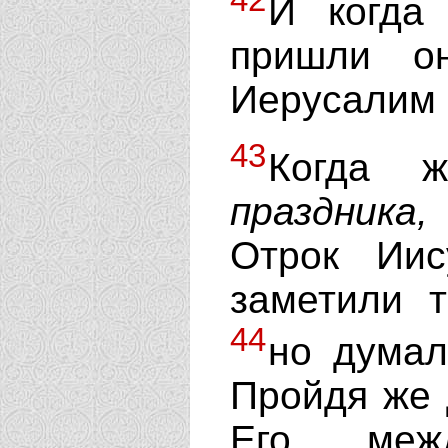
И когда
пришли о
Иерусалим 
43
Когда ж
праздника,
Отрок Ии
заметили 
44
но думал
Пройдя же 
Его меж