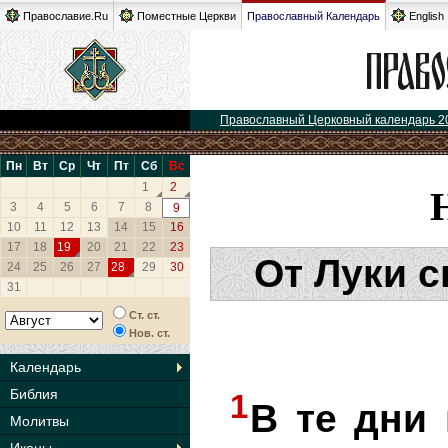
Православие.Ru
Поместные Церкви
Православный Календарь
English
Православный Церковный календарь 2
Пн
Вт
Ср
Чт
Пт
Сб
Вс
1
2
3
4
5
6
7
8
9
10
11
12
13
14
15
16
17
18
19
20
21
22
23
От Луки с
24
25
26
27
28
29
30
31
Ст. ст.
Нов. ст.
Календарь
Библия
1
В те дни
Молитвы