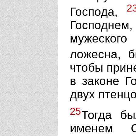
2
Господа,
Господнем
мужеског
ложесна, 
чтобы прине
в законе Г
двух птенцо
25
Тогда бы
именем 