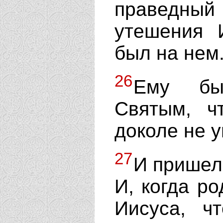
праведный
утешения 
был на нем
26
Ему бы
Святым, ч
доколе не у
27
И пришел
И, когда р
Иисуса, ч