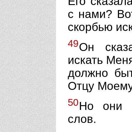
Его сказала
с нами? Во
скорбью ис
49
Он сказ
искать Меня
должно быт
Отцу Моем
50
Но они 
слов.