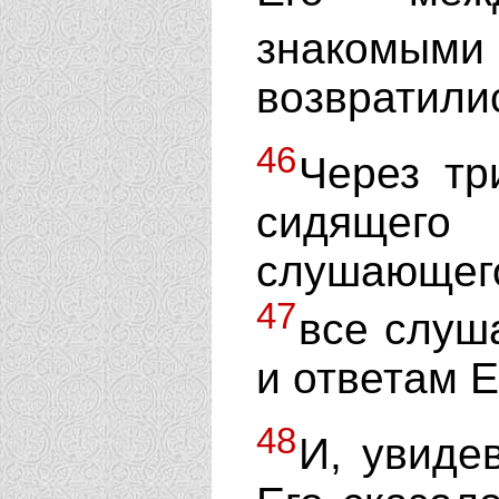
знакомы
возвратили
46
Через тр
сидящег
слушающег
47
все слуш
и ответам Е
48
И, увиде