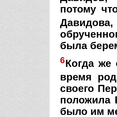
потому чт
Давидова,
обрученн
была бере
6
Когда же
время род
своего Пер
положила Е
было им ме