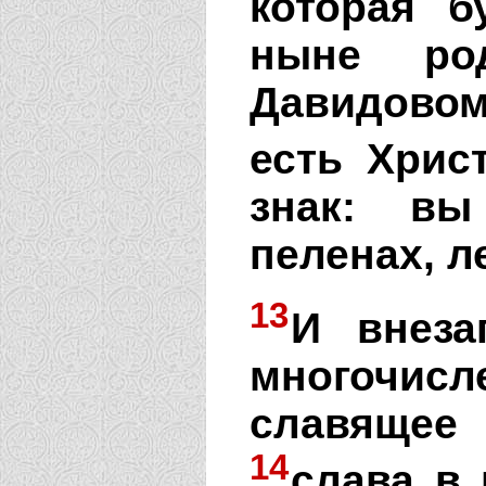
которая б
ныне ро
Давидово
есть Хрис
знак: вы
пеленах, л
13
И внеза
многочисл
славяще
14
слава в 