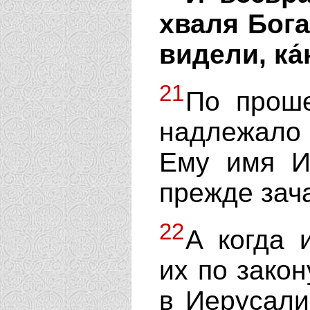
хваля Бога
видели, ка
21
По проше
надлежало
Ему имя И
прежде зача
22
А когда 
их по закон
в Иерусали