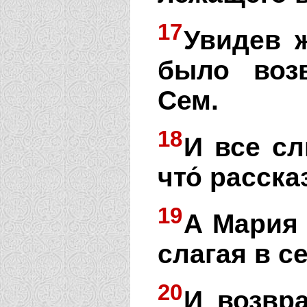
17
Увидев ж
было воз
Сем.
18
И все с
что́ расск
19
А Мария 
слагая в с
20
И возвра