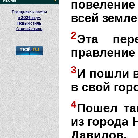
Иконы
повелени
Праздники и посты
всей земле
2026
в
году.
Новый стиль
Старый стиль
2
Эта пер
правление
3
И пошли 
в свой гор
4
Пошел та
из города 
Давидов,