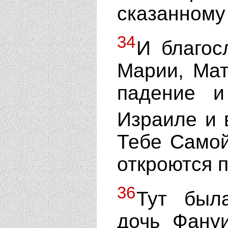
сказанному
34
И благос
Марии, Мат
падение и
Израиле и 
Тебе Самой
откроются 
36
Тут был
дочь Фануи