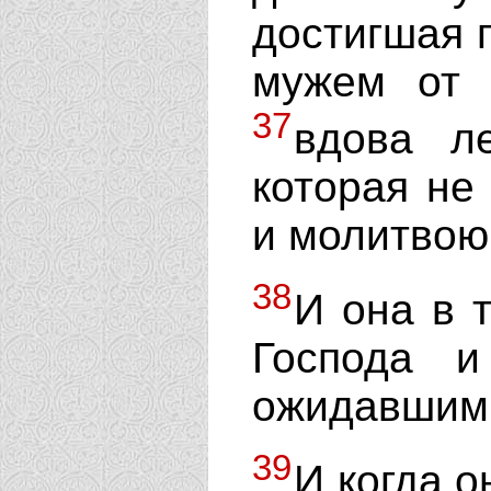
достигшая г
мужем от 
37
вдова ле
которая не
и молитвою 
38
И она в 
Господа 
ожидавшим 
39
И когда о