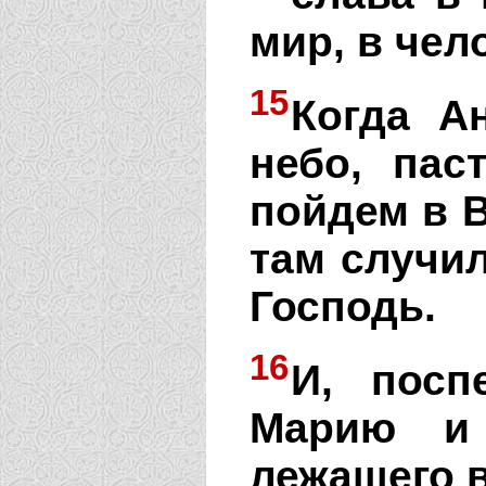
мир, в чел
15
Когда А
небо, пас
пойдем в В
там случил
Господь.
16
И, посп
Марию и 
лежащего в