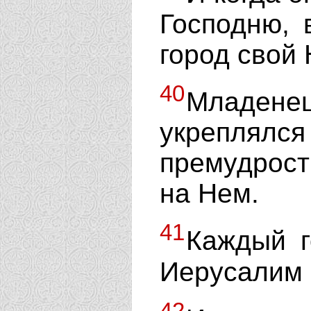
Господню, 
город свой 
40
Младе
укреплял
премудрост
на Нем.
41
Каждый г
Иерусалим 
42