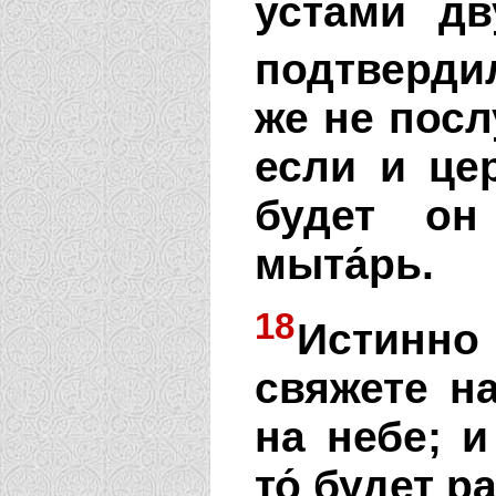
устами дв
подтвердил
же не посл
если и це
будет он
мыта́рь.
18
Истинно
свяжете на
на небе; и
то́ будет 