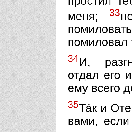
простил те
33
меня;
н
помиловать
помиловал 
34
И, разг
отдал его и
ему всего д
35
Та́к и От
вами, если