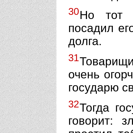
30
Но тот 
посадил его
долга.
31
Товарищи
очень огорч
государю с
32
Тогда го
говорит: з