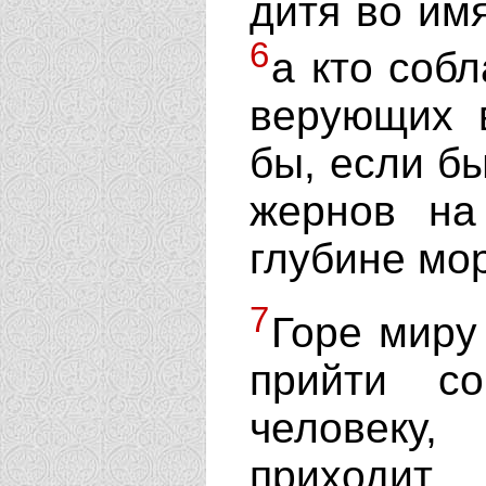
дитя во им
6
а кто собл
верующих 
бы, если б
жернов на
глубине мо
7
Горе миру
прийти с
человеку,
приходит.