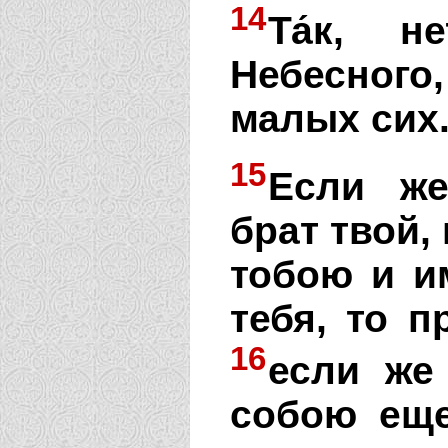
14
Та́к, 
Небесног
малых сих
15
Если же
брат твой,
тобою и и
тебя, то п
16
если же
собою еще