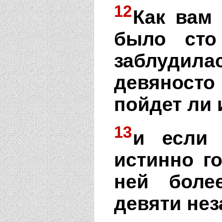
12
Как вам 
было сто
заблудила
девяност
пойдет ли
13
и если 
истинно г
ней боле
девяти не