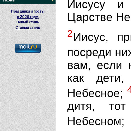
Иконы
Иисусу и
Праздники и посты
Царстве Н
2026
в
году.
Новый стиль
Старый стиль
2
Иисус, пр
посреди н
вам, если 
как дети
Небесное;
дитя, то
Небесном