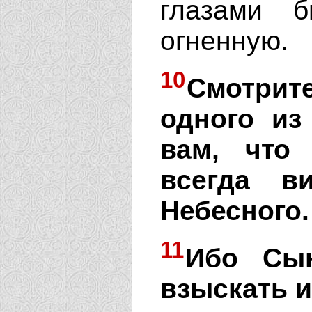
глазами 
огненную.
10
Смотри
одного из
вам, что
всегда в
Небесного.
11
Ибо Сын
взыскать и