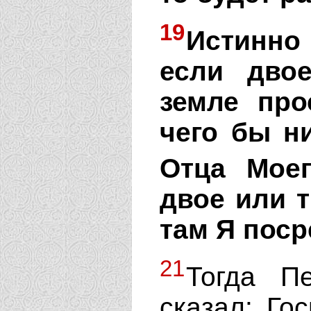
19
Истинно
если дво
земле про
чего бы н
Отца Моег
двое или 
там Я поср
21
Тогда П
сказал: Го