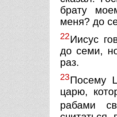
брату мое
меня? до с
22
Иисус го
до семи, н
раз.
23
Посему Ц
царю, кото
рабами с
считаться, 