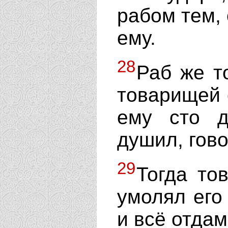
рабом тем, 
ему.
28
Раб же т
товарищей 
ему сто д
душил, гово
29
Тогда то
умолял его 
и всё отдам