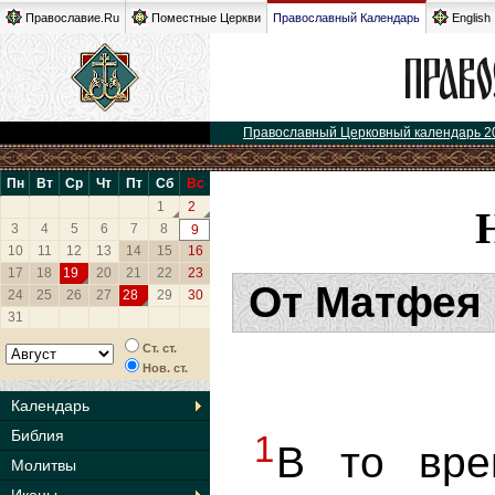
Православие.Ru
Поместные Церкви
Православный Календарь
English
Православный Церковный календарь 2
Пн
Вт
Ср
Чт
Пт
Сб
Вс
1
2
3
4
5
6
7
8
9
10
11
12
13
14
15
16
17
18
19
20
21
22
23
От Матфея 
24
25
26
27
28
29
30
31
Ст. ст.
Нов. ст.
Календарь
Библия
1
В то вре
Молитвы