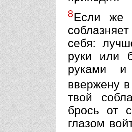
8
Если же 
соблазняет 
себя: лучш
руки или 
руками и
ввержену в
твой собл
брось от 
глазом вой