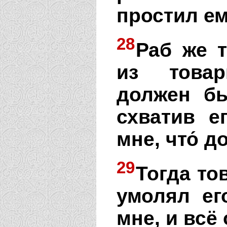
простил ем
28
Раб же т
из товар
должен бы
схватив е
мне, что́ д
29
Тогда то
умолял ег
мне, и всё 