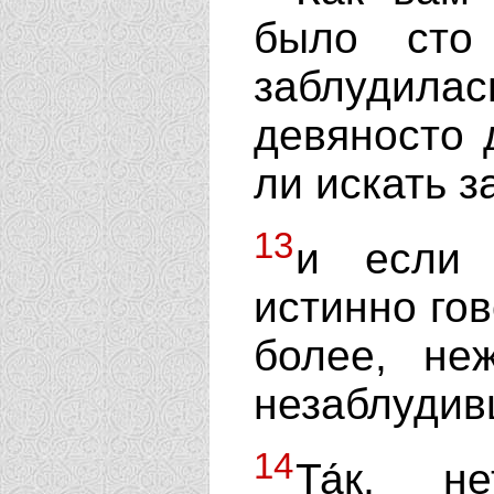
было сто
заблудила
девяносто 
ли искать 
13
и если 
истинно гов
более, не
незаблудив
14
Та́к, 