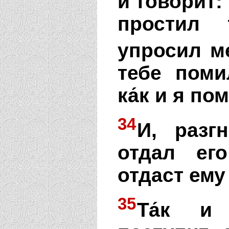
и говорит:
простил 
упросил м
тебе поми
ка́к и я п
34
И, разг
отдал ег
отдаст ему
35
Та́к и