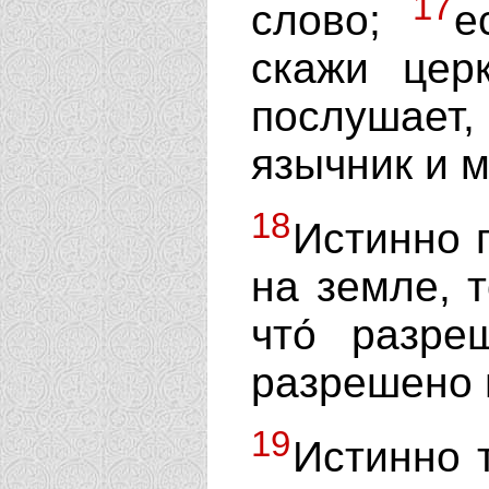
17
слово;
е
скажи цер
послушает,
язычник и м
18
Истинно г
на земле, т
что́ разре
разрешено 
19
Истинно 