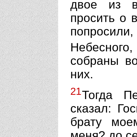
двое из в
просить о в
попросили
Небесного
собраны в
них.
21
Тогда П
сказал: Го
брату мое
меня? до с