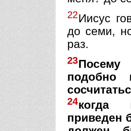
22
Иисус го
до семи, н
раз.
23
Посем
подобно 
сосчитат
24
когда 
приведен б
должен б