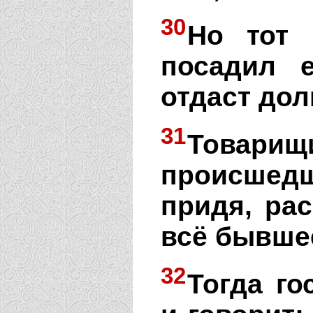
30
Но тот 
посадил 
отдаст дол
31
Това
происшедш
придя, ра
всё бывше
32
Тогда го