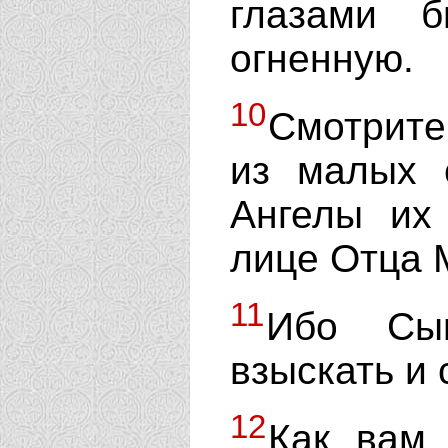
глазами 
огненную.
10
Смотрите
из малых 
Ангелы их
лице Отца 
11
Ибо Сын
взыскать и 
12
Как вам 