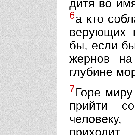
дитя во им
6
а кто собл
верующих 
бы, если б
жернов на
глубине мо
7
Горе миру
прийти с
человеку,
приходит.