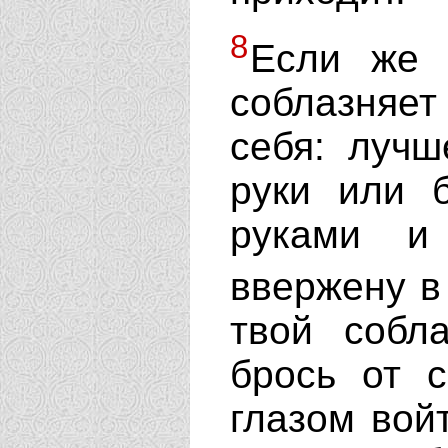
8
Если же 
соблазняет 
себя: лучш
руки или 
руками и
ввержену в
твой собл
брось от 
глазом вой