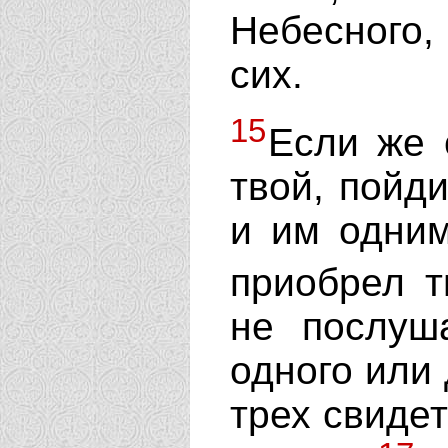
Небесного,
сих.
15
Если же 
твой, пойд
и им одним
приобрел т
не послуш
одного или 
трех свиде