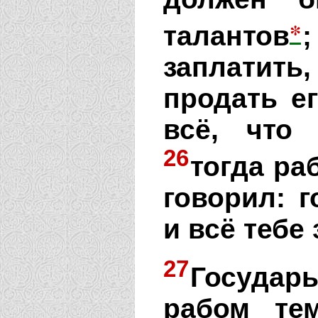
*
талантов
;
заплатить,
продать ег
всё, что
26
тогда раб
говорил: г
и всё тебе 
27
Государ
рабом те