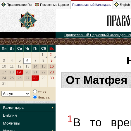
Православие.Ru
Поместные Церкви
Православный Календарь
English
Православный Церковный календарь 2
Пн
Вт
Ср
Чт
Пт
Сб
Вс
1
2
3
4
5
7
8
9
6
10
11
12
13
14
15
16
17
18
19
20
21
22
23
От Матфея 
24
25
26
27
28
29
30
31
Ст. ст.
Нов. ст.
Календарь
Библия
1
В то вре
Молитвы