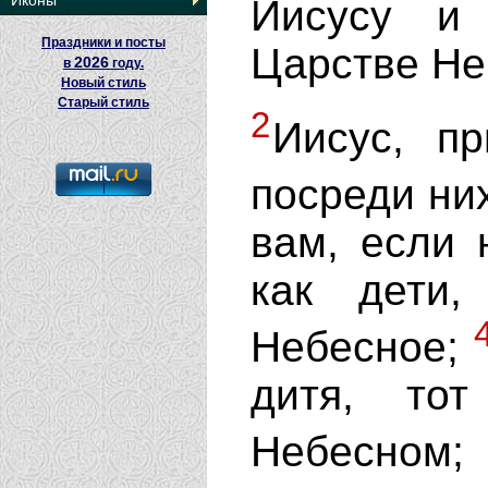
Иконы
Иисусу и
Праздники и посты
Царстве Н
2026
в
году.
Новый стиль
Старый стиль
2
Иисус, пр
посреди н
вам, если 
как дети
Небесное;
дитя, то
Небесном