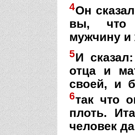
4
Он сказал
вы, что 
мужчину и
5
И сказал
отца и ма
своей, и 
6
так что 
плоть. Ита
человек да