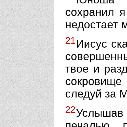
сохранил я
недостает 
21
Иисус ск
совершенн
твое и раз
сокровище
следуй за 
22
Услышав 
печалью, 