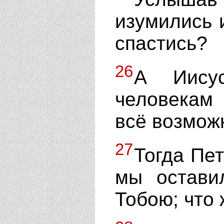
изумились и
спастись?
26
А Иисус
человекам
всё возмож
27
Тогда Пет
мы остави
Тобою; что 