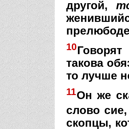
другой,
т
женивши
прелюбоде
10
Говорят
такова обя
то лучше н
11
Он же ск
слово сие,
скопцы, ко