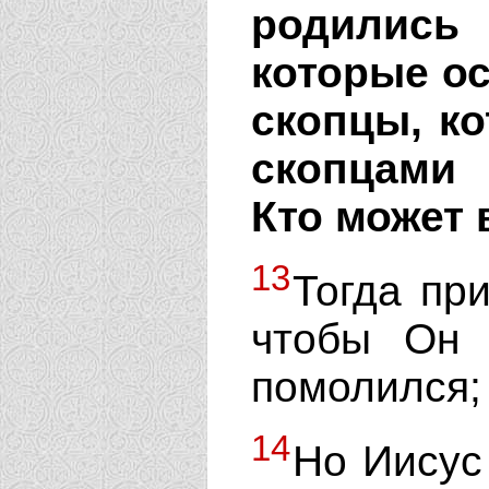
родились
которые ос
скопцы, к
скопцами 
Кто может 
13
Тогда пр
чтобы Он 
помолился;
14
Но Иисус 