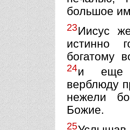
большое им
23
Иисус же
истинно 
богатому в
24
и еще 
верблюду п
нежели бо
Божие.
25
Услышав 