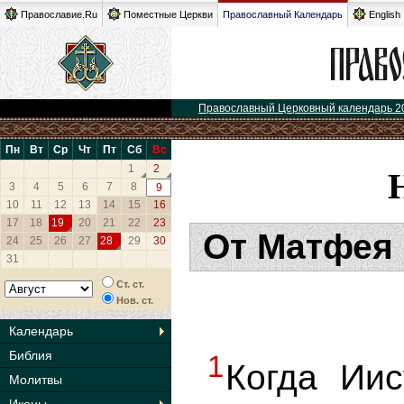
Православие.Ru
Поместные Церкви
Православный Календарь
English
Православный Церковный календарь 2
Пн
Вт
Ср
Чт
Пт
Сб
Вс
1
2
3
4
5
6
7
8
9
10
11
12
13
14
15
16
17
18
19
20
21
22
23
От Матфея 
24
25
26
27
28
29
30
31
Ст. ст.
Нов. ст.
Календарь
Библия
1
Когда Иис
Молитвы