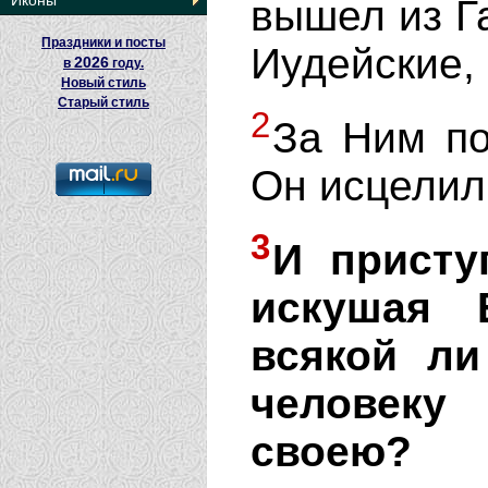
Иконы
вышел из Г
Праздники и посты
Иудейские,
2026
в
году.
Новый стиль
Старый стиль
2
За Ним по
Он исцелил
3
И присту
искушая 
всякой ли
человеку
своею?