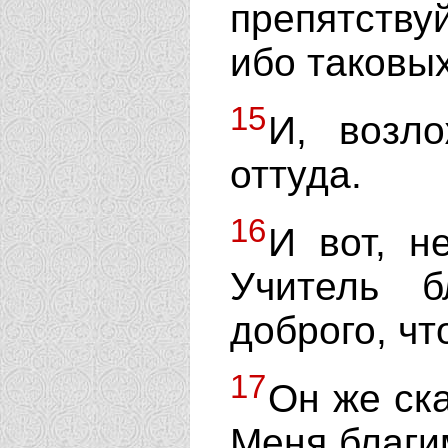
препятству
ибо таковы
15
И, возл
оттуда.
16
И вот, н
Учитель б
доброго, ч
17
Он же ск
Меня благим