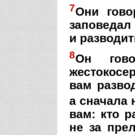
7
Они гово
заповедал
и разводит
8
Он гов
жестокос
вам разво
а сначала 
вам: кто 
не за пре