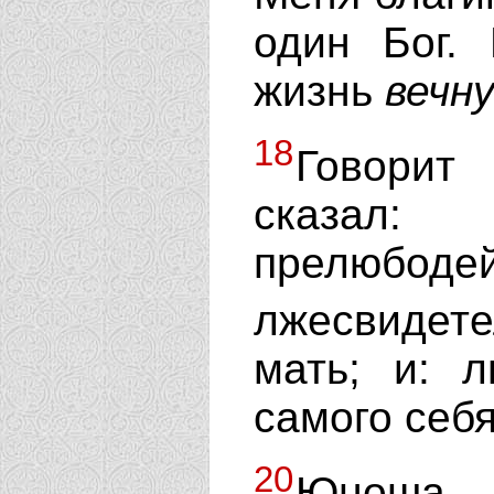
один Бог.
жизнь
вечн
18
Говорит
сказал
прелюбод
лжесвидет
мать; и: л
самого себя
20
Юноша 