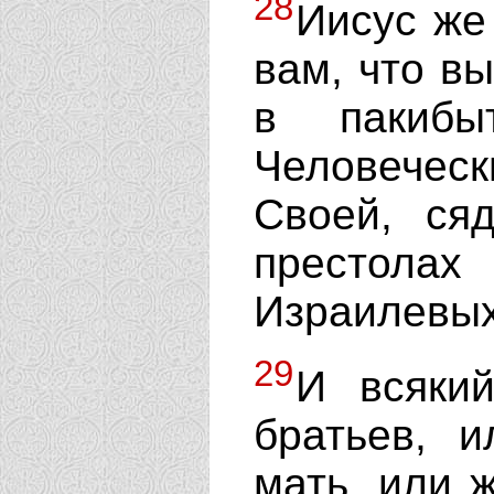
28
Иисус же
вам, что в
в пакибы
Человече
Своей, ся
престолах
Израилевых
29
И всякий
братьев, и
мать, или ж